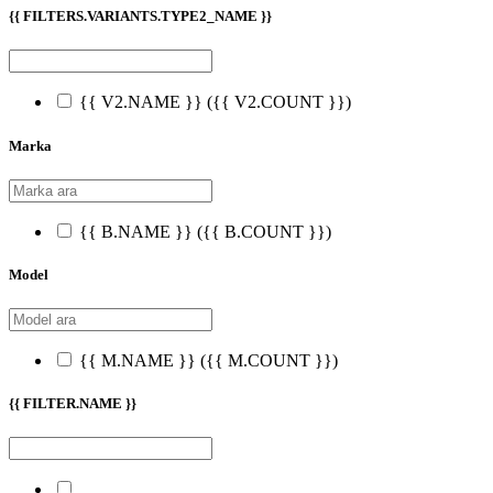
{{ FILTERS.VARIANTS.TYPE2_NAME }}
{{ V2.NAME }}
({{ V2.COUNT }})
Marka
{{ B.NAME }}
({{ B.COUNT }})
Model
{{ M.NAME }}
({{ M.COUNT }})
{{ FILTER.NAME }}