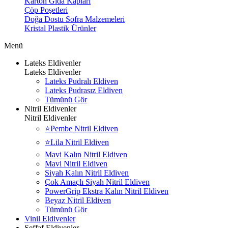
Karton Gıda Kapları
Çöp Poşetleri
Doğa Dostu Sofra Malzemeleri
Kristal Plastik Ürünler
Menü
Lateks Eldivenler
Lateks Eldivenler
Lateks Pudralı Eldiven
Lateks Pudrasız Eldiven
Tümünü Gör
Nitril Eldivenler
Nitril Eldivenler
⭐Pembe Nitril Eldiven
⭐Lila Nitril Eldiven
Mavi Kalın Nitril Eldiven
Mavi Nitril Eldiven
Siyah Kalın Nitril Eldiven
Çok Amaçlı Siyah Nitril Eldiven
PowerGrip Ekstra Kalın Nitril Eldiven
Beyaz Nitril Eldiven
Tümünü Gör
Vinil Eldivenler
Şeffaf Eldivenler