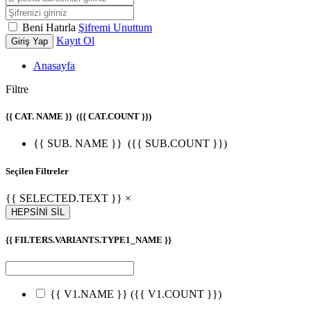
Beni Hatırla
Şifremi Unuttum
Kayıt Ol
Giriş Yap
Anasayfa
Filtre
{{ CAT. NAME }}
({{ CAT.COUNT }})
{{ SUB. NAME }}
({{ SUB.COUNT }})
Seçilen Filtreler
{{ SELECTED.TEXT }} ×
HEPSİNİ SİL
{{ FILTERS.VARIANTS.TYPE1_NAME }}
{{ V1.NAME }}
({{ V1.COUNT }})