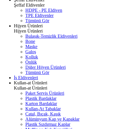
Şeffaf Eldivenler
HDPE - PE Eldiven
TPE Eldivenler
Tümünü Gör
Hijyen Ürünleri
Hijyen Ürünleri
Bulaşık-Temizlik Eldivenleri
Bone
Maske
Galoş
Kolluk
Önlük
Diğer Hijyen Ürünleri
Tümünü Gör
İş Eldivenleri
Kullan-at Ürünleri
Kullan-at Ürünleri
Paket Servis Ürünleri
Plastik Bardaklar
Karton Bardaklar
Kullan-At Tabaklar
Çatal, Bıçak, Kaşık
Alüminyum Kap ve Kapaklar
Plastik Sızdırmaz Kaplar