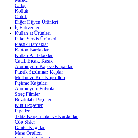
Galoş
Kolluk
Önlük
Diğer Hijyen Ürünleri
İş Eldivenleri
Kullan-at Ürünleri
Paket Servis Ürünleri
Plastik Bardaklar
Karton Bardaklar
Kullan-At Tabaklar
Çatal, Bıçak, Kaşık
Alüminyum Kap ve Kapaklar
Plastik Sızdırmaz Kaplar
Muffin ve Kek Kapsülleri
Pişirme Kağıtları
Alüminyum Folyolar
Streç Filmler
Buzdolabı Poşetleri
Kilitli Poşetler
Pipetler
Tahta Karıştırıcılar ve Kürdanlar
Çöp Şişler
Dantel Kağıtlar
Masa Örtüleri