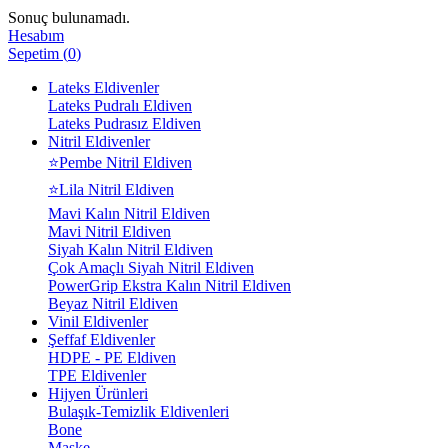
Sonuç bulunamadı.
Hesabım
Sepetim
(
0
)
Lateks Eldivenler
Lateks Pudralı Eldiven
Lateks Pudrasız Eldiven
Nitril Eldivenler
⭐Pembe Nitril Eldiven
⭐Lila Nitril Eldiven
Mavi Kalın Nitril Eldiven
Mavi Nitril Eldiven
Siyah Kalın Nitril Eldiven
Çok Amaçlı Siyah Nitril Eldiven
PowerGrip Ekstra Kalın Nitril Eldiven
Beyaz Nitril Eldiven
Vinil Eldivenler
Şeffaf Eldivenler
HDPE - PE Eldiven
TPE Eldivenler
Hijyen Ürünleri
Bulaşık-Temizlik Eldivenleri
Bone
Maske