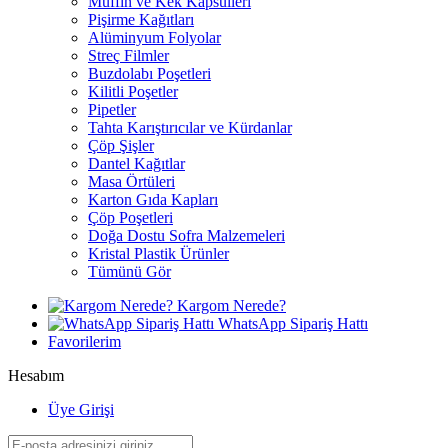
Muffin ve Kek Kapsülleri
Pişirme Kağıtları
Alüminyum Folyolar
Streç Filmler
Buzdolabı Poşetleri
Kilitli Poşetler
Pipetler
Tahta Karıştırıcılar ve Kürdanlar
Çöp Şişler
Dantel Kağıtlar
Masa Örtüleri
Karton Gıda Kapları
Çöp Poşetleri
Doğa Dostu Sofra Malzemeleri
Kristal Plastik Ürünler
Tümünü Gör
Kargom Nerede?
WhatsApp Sipariş Hattı
Favorilerim
Hesabım
Üye Girişi