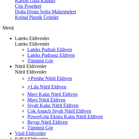
Karton Gıda Kapları
Çöp Poşetleri
Doğa Dostu Sofra Malzemeleri
Kristal Plastik Ürünler
Menü
Lateks Eldivenler
Lateks Eldivenler
Lateks Pudralı Eldiven
Lateks Pudrasız Eldiven
Tümünü Gör
Nitril Eldivenler
Nitril Eldivenler
⭐Pembe Nitril Eldiven
⭐Lila Nitril Eldiven
Mavi Kalın Nitril Eldiven
Mavi Nitril Eldiven
Siyah Kalın Nitril Eldiven
Çok Amaçlı Siyah Nitril Eldiven
PowerGrip Ekstra Kalın Nitril Eldiven
Beyaz Nitril Eldiven
Tümünü Gör
Vinil Eldivenler
Şeffaf Eldivenler