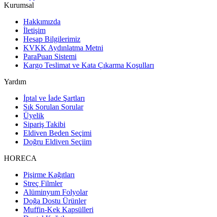
Kurumsal
Hakkımızda
İletişim
Hesap Bilgilerimiz
KVKK Aydınlatma Metni
ParaPuan Sistemi
Kargo Teslimat ve Kata Çıkarma Koşulları
Yardım
İptal ve İade Şartları
Sık Sorulan Sorular
Üyelik
Sipariş Takibi
Eldiven Beden Seçimi
Doğru Eldiven Seçiim
HORECA
Pişirme Kağıtları
Streç Filmler
Alüminyum Folyolar
Doğa Dostu Ürünler
Muffin-Kek Kapsülleri