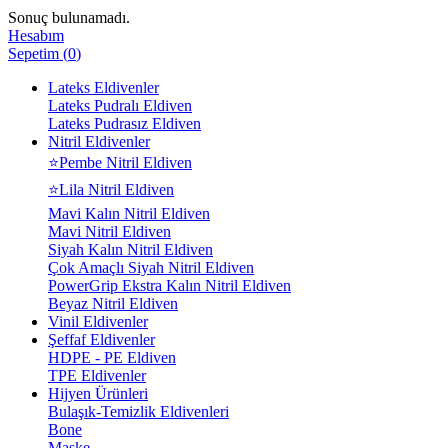
Sonuç bulunamadı.
Hesabım
Sepetim
(
0
)
Lateks Eldivenler
Lateks Pudralı Eldiven
Lateks Pudrasız Eldiven
Nitril Eldivenler
⭐Pembe Nitril Eldiven
⭐Lila Nitril Eldiven
Mavi Kalın Nitril Eldiven
Mavi Nitril Eldiven
Siyah Kalın Nitril Eldiven
Çok Amaçlı Siyah Nitril Eldiven
PowerGrip Ekstra Kalın Nitril Eldiven
Beyaz Nitril Eldiven
Vinil Eldivenler
Şeffaf Eldivenler
HDPE - PE Eldiven
TPE Eldivenler
Hijyen Ürünleri
Bulaşık-Temizlik Eldivenleri
Bone
Maske