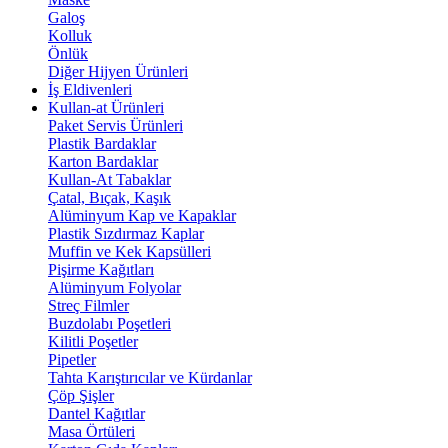
Galoş
Kolluk
Önlük
Diğer Hijyen Ürünleri
İş Eldivenleri
Kullan-at Ürünleri
Paket Servis Ürünleri
Plastik Bardaklar
Karton Bardaklar
Kullan-At Tabaklar
Çatal, Bıçak, Kaşık
Alüminyum Kap ve Kapaklar
Plastik Sızdırmaz Kaplar
Muffin ve Kek Kapsülleri
Pişirme Kağıtları
Alüminyum Folyolar
Streç Filmler
Buzdolabı Poşetleri
Kilitli Poşetler
Pipetler
Tahta Karıştırıcılar ve Kürdanlar
Çöp Şişler
Dantel Kağıtlar
Masa Örtüleri