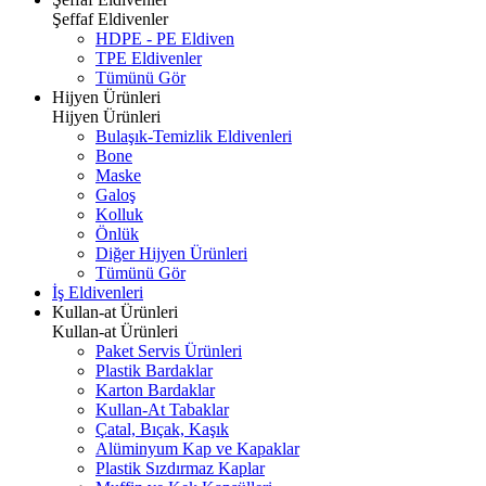
Şeffaf Eldivenler
HDPE - PE Eldiven
TPE Eldivenler
Tümünü Gör
Hijyen Ürünleri
Hijyen Ürünleri
Bulaşık-Temizlik Eldivenleri
Bone
Maske
Galoş
Kolluk
Önlük
Diğer Hijyen Ürünleri
Tümünü Gör
İş Eldivenleri
Kullan-at Ürünleri
Kullan-at Ürünleri
Paket Servis Ürünleri
Plastik Bardaklar
Karton Bardaklar
Kullan-At Tabaklar
Çatal, Bıçak, Kaşık
Alüminyum Kap ve Kapaklar
Plastik Sızdırmaz Kaplar