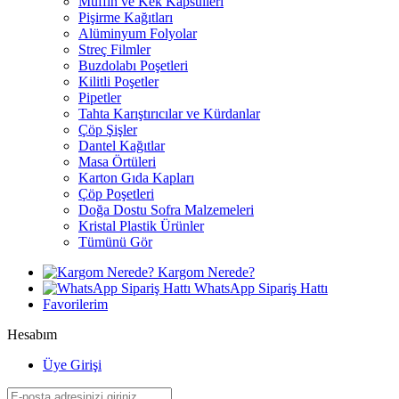
Muffin ve Kek Kapsülleri
Pişirme Kağıtları
Alüminyum Folyolar
Streç Filmler
Buzdolabı Poşetleri
Kilitli Poşetler
Pipetler
Tahta Karıştırıcılar ve Kürdanlar
Çöp Şişler
Dantel Kağıtlar
Masa Örtüleri
Karton Gıda Kapları
Çöp Poşetleri
Doğa Dostu Sofra Malzemeleri
Kristal Plastik Ürünler
Tümünü Gör
Kargom Nerede?
WhatsApp Sipariş Hattı
Favorilerim
Hesabım
Üye Girişi