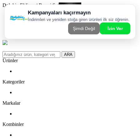
Dolphin Eldiven | Resmi Satış Sitesi
Kargom Nerede?
WhatsApp Sipariş Hattı
Favorilerim
ARA
Ürünler
Kategoriler
Markalar
Kombinler