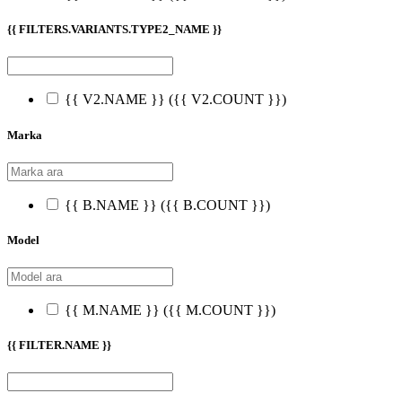
{{ FILTERS.VARIANTS.TYPE2_NAME }}
{{ V2.NAME }}
({{ V2.COUNT }})
Marka
{{ B.NAME }}
({{ B.COUNT }})
Model
{{ M.NAME }}
({{ M.COUNT }})
{{ FILTER.NAME }}