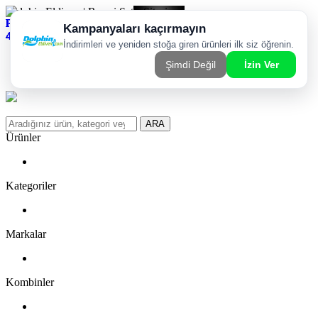
Dolphin Eldiven | Resmi Satış Sitesi
Kargom Nerede?
WhatsApp Sipariş Hattı
Favorilerim
ARA
Ürünler
Kategoriler
Markalar
Kombinler