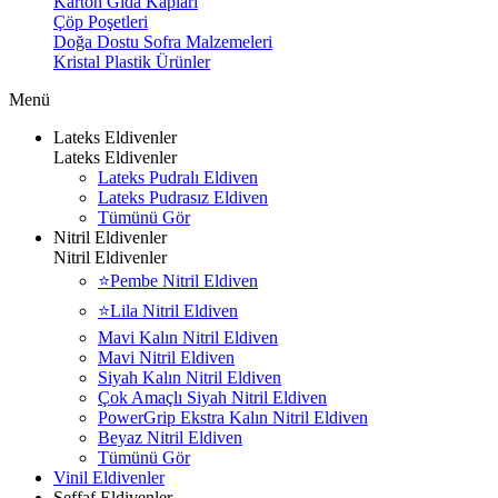
Karton Gıda Kapları
Çöp Poşetleri
Doğa Dostu Sofra Malzemeleri
Kristal Plastik Ürünler
Menü
Lateks Eldivenler
Lateks Eldivenler
Lateks Pudralı Eldiven
Lateks Pudrasız Eldiven
Tümünü Gör
Nitril Eldivenler
Nitril Eldivenler
⭐Pembe Nitril Eldiven
⭐Lila Nitril Eldiven
Mavi Kalın Nitril Eldiven
Mavi Nitril Eldiven
Siyah Kalın Nitril Eldiven
Çok Amaçlı Siyah Nitril Eldiven
PowerGrip Ekstra Kalın Nitril Eldiven
Beyaz Nitril Eldiven
Tümünü Gör
Vinil Eldivenler
Şeffaf Eldivenler