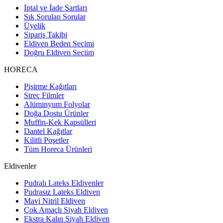
İptal ve İade Şartları
Sık Sorulan Sorular
Üyelik
Sipariş Takibi
Eldiven Beden Seçimi
Doğru Eldiven Seçiim
HORECA
Pişirme Kağıtları
Streç Filmler
Alüminyum Folyolar
Doğa Dostu Ürünler
Muffin-Kek Kapsülleri
Dantel Kağıtlar
Kilitli Poşetler
Tüm Horeca Ürünleri
Eldivenler
Pudralı Lateks Eldivenler
Pudrasız Lateks Eldiven
Mavi Nitril Eldiven
Çok Amaçlı Siyah Eldiven
Ekstra Kalın Siyah Eldiven