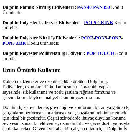
Dolphin Pamuk Nitril İş Eldivenleri
:
PAN40
-
PAN350
Kodlu
Ürünlerdir.
Dolphin Polyester Lateks İş Eldivenleri
:
POL9 CRINK
Kodlu
üründür.
Dolphin Polyester Nitril İş Eldivenleri
:
PON3
-
PON5
-
PON7
-
PON3 ZBR
Kodlu ürünlerdir.
Dolphin Polyester Poliüretan İş Eldiveni :
POP TOUCH
Kodlu
üründür.
Uzun Ömürlü Kullanım
Kaliteli malzemeler ve özenli işçilikle üretilen Dolphin İş
Eldivenleri, uzun ömürlü kullanım sunar. Dayanıklı yapısı
sayesinde, sık kullanıma ve zorlu şartlara rağmen formunu ve
işlevini korur, böylece maliyet etkin bir çözüm sunar.
Dolphin İş Eldivenleri, iş güvenliği ve konforunu bir araya getirerek,
çalışanların performansını artırmak ve iş kazalarını minimize etmek
için ideal bir çözümdür. Çeşitli sektörlerde ihtiyaç duyulan koruma
seviyesini sunan bu eldivenler, uzun ömürlü ve çevre dostu yapısıyla
da dikkat çeker. Güvenli ve rahat bir çalışma ortamı için Dolphin İş