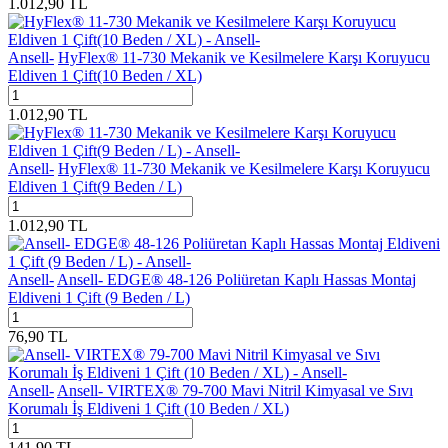
1.012,90
TL
Ansell-
HyFlex® 11-730 Mekanik ve Kesilmelere Karşı Koruyucu
Eldiven 1 Çift(10 Beden / XL)
1.012,90
TL
Ansell-
HyFlex® 11-730 Mekanik ve Kesilmelere Karşı Koruyucu
Eldiven 1 Çift(9 Beden / L)
1.012,90
TL
Ansell-
Ansell- EDGE® 48-126 Poliüretan Kaplı Hassas Montaj
Eldiveni 1 Çift (9 Beden / L)
76,90
TL
Ansell-
Ansell- VIRTEX® 79-700 Mavi Nitril Kimyasal ve Sıvı
Korumalı İş Eldiveni 1 Çift (10 Beden / XL)
141,90
TL