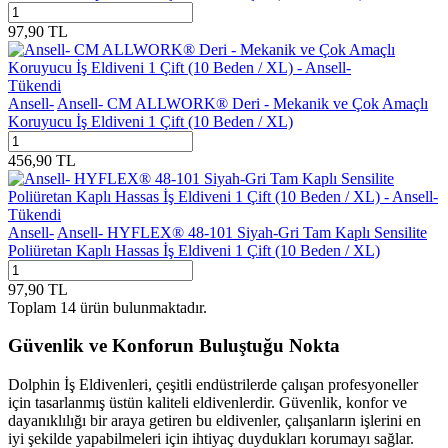
97,90
TL
Tükendi
Ansell-
Ansell- CM ALLWORK® Deri - Mekanik ve Çok Amaçlı
Koruyucu İş Eldiveni 1 Çift (10 Beden / XL)
456,90
TL
Tükendi
Ansell-
Ansell- HYFLEX® 48-101 Siyah-Gri Tam Kaplı Sensilite
Poliüretan Kaplı Hassas İş Eldiveni 1 Çift (10 Beden / XL)
97,90
TL
Toplam
14
ürün bulunmaktadır.
Güvenlik ve Konforun Buluştuğu Nokta
Dolphin İş Eldivenleri, çeşitli endüstrilerde çalışan profesyoneller
için tasarlanmış üstün kaliteli eldivenlerdir. Güvenlik, konfor ve
dayanıklılığı bir araya getiren bu eldivenler, çalışanların işlerini en
iyi şekilde yapabilmeleri için ihtiyaç duydukları korumayı sağlar.