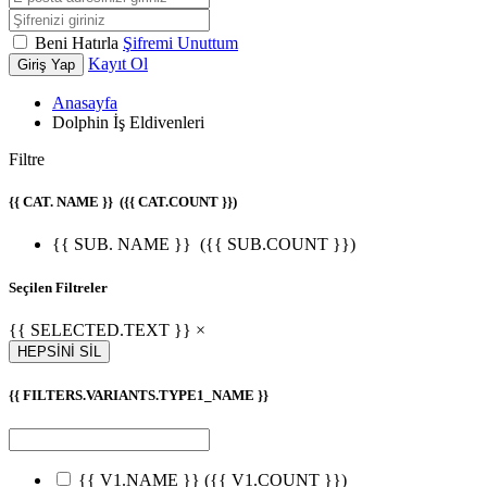
Beni Hatırla
Şifremi Unuttum
Kayıt Ol
Giriş Yap
Anasayfa
Dolphin İş Eldivenleri
Filtre
{{ CAT. NAME }}
({{ CAT.COUNT }})
{{ SUB. NAME }}
({{ SUB.COUNT }})
Seçilen Filtreler
{{ SELECTED.TEXT }} ×
HEPSİNİ SİL
{{ FILTERS.VARIANTS.TYPE1_NAME }}
{{ V1.NAME }}
({{ V1.COUNT }})