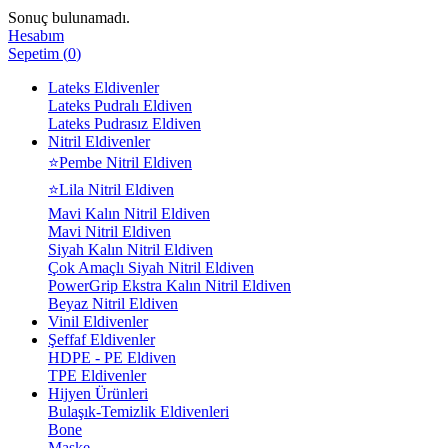
Sonuç bulunamadı.
Hesabım
Sepetim
(
0
)
Lateks Eldivenler
Lateks Pudralı Eldiven
Lateks Pudrasız Eldiven
Nitril Eldivenler
⭐Pembe Nitril Eldiven
⭐Lila Nitril Eldiven
Mavi Kalın Nitril Eldiven
Mavi Nitril Eldiven
Siyah Kalın Nitril Eldiven
Çok Amaçlı Siyah Nitril Eldiven
PowerGrip Ekstra Kalın Nitril Eldiven
Beyaz Nitril Eldiven
Vinil Eldivenler
Şeffaf Eldivenler
HDPE - PE Eldiven
TPE Eldivenler
Hijyen Ürünleri
Bulaşık-Temizlik Eldivenleri
Bone
Maske