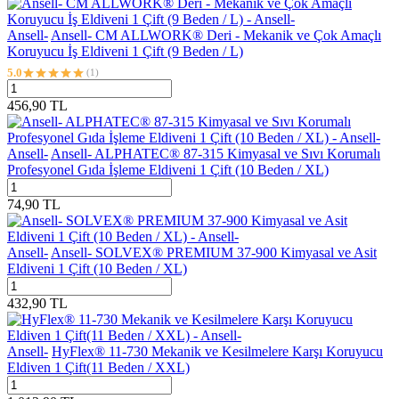
Ansell-
Ansell- CM ALLWORK® Deri - Mekanik ve Çok Amaçlı
Koruyucu İş Eldiveni 1 Çift (9 Beden / L)
5.0
(1)
456,90
TL
Ansell-
Ansell- ALPHATEC® 87-315 Kimyasal ve Sıvı Korumalı
Profesyonel Gıda İşleme Eldiveni 1 Çift (10 Beden / XL)
74,90
TL
Ansell-
Ansell- SOLVEX® PREMIUM 37-900 Kimyasal ve Asit
Eldiveni 1 Çift (10 Beden / XL)
432,90
TL
Ansell-
HyFlex® 11-730 Mekanik ve Kesilmelere Karşı Koruyucu
Eldiven 1 Çift(11 Beden / XXL)