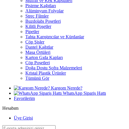
Muffin ve Kek Kapsülleri
Pişirme Kağıtları
Alüminyum Folyolar
Streç Filmler
Buzdolabı Poşetleri
Kilitli Poşetler
Pipetler
Tahta Karıştırıcılar ve Kürdanlar
Çöp Şişler
Dantel Kağıtlar
Masa Örtüleri
Karton Gıda Kapları
Çöp Poşetleri
Doğa Dostu Sofra Malzemeleri
Kristal Plastik Ürünler
Tümünü Gör
Kargom Nerede?
WhatsApp Sipariş Hattı
Favorilerim
Hesabım
Üye Girişi