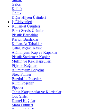
Galoş
Kolluk
Önlük
Diğer Hijyen Ürünleri
İş Eldivenleri
Kullan-at Ürünleri
Paket Servis Ürünleri
Plastik Bardaklar
Karton Bardaklar
Kullan-At Tabaklar
Çatal, Bıçak, Kaşık
Alüminyum Kap ve Kapaklar
Plastik Sızdırmaz Kaplar
Muffin ve Kek Kapsülleri
Pişirme Kağıtları
Alüminyum Folyolar
Streç Filmler
Buzdolabı Poşetleri
Kilitli Poşetler
Pipetler
Tahta Karıştırıcılar ve Kürdanlar
Çöp Şişler
Dantel Kağıtlar
Masa Örtüleri