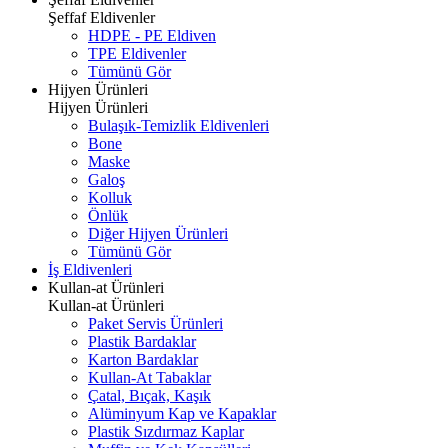
Şeffaf Eldivenler
HDPE - PE Eldiven
TPE Eldivenler
Tümünü Gör
Hijyen Ürünleri
Hijyen Ürünleri
Bulaşık-Temizlik Eldivenleri
Bone
Maske
Galoş
Kolluk
Önlük
Diğer Hijyen Ürünleri
Tümünü Gör
İş Eldivenleri
Kullan-at Ürünleri
Kullan-at Ürünleri
Paket Servis Ürünleri
Plastik Bardaklar
Karton Bardaklar
Kullan-At Tabaklar
Çatal, Bıçak, Kaşık
Alüminyum Kap ve Kapaklar
Plastik Sızdırmaz Kaplar