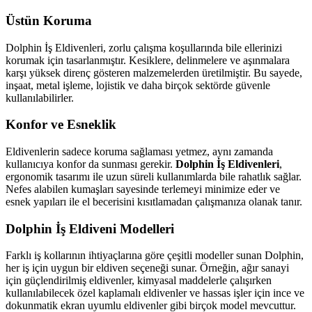
Üstün Koruma
Dolphin İş Eldivenleri, zorlu çalışma koşullarında bile ellerinizi
korumak için tasarlanmıştır. Kesiklere, delinmelere ve aşınmalara
karşı yüksek direnç gösteren malzemelerden üretilmiştir. Bu sayede,
inşaat, metal işleme, lojistik ve daha birçok sektörde güvenle
kullanılabilirler.
Konfor ve Esneklik
Eldivenlerin sadece koruma sağlaması yetmez, aynı zamanda
kullanıcıya konfor da sunması gerekir.
Dolphin İş Eldivenleri
,
ergonomik tasarımı ile uzun süreli kullanımlarda bile rahatlık sağlar.
Nefes alabilen kumaşları sayesinde terlemeyi minimize eder ve
esnek yapıları ile el becerisini kısıtlamadan çalışmanıza olanak tanır.
Dolphin İş Eldiveni Modelleri
Farklı iş kollarının ihtiyaçlarına göre çeşitli modeller sunan Dolphin,
her iş için uygun bir eldiven seçeneği sunar. Örneğin, ağır sanayi
için güçlendirilmiş eldivenler, kimyasal maddelerle çalışırken
kullanılabilecek özel kaplamalı eldivenler ve hassas işler için ince ve
dokunmatik ekran uyumlu eldivenler gibi birçok model mevcuttur.