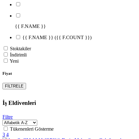
{{ F.NAME }}
{{ F.NAME }}
({{ F.COUNT }})
Stoktakiler
İndirimli
Yeni
Fiyat
FİLTRELE
İş Eldivenleri
Filtre
Tükenenleri Gösterme
3
4