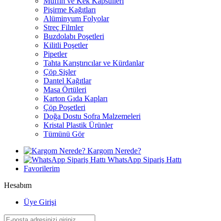
Muffin ve Kek Kapsülleri
Pişirme Kağıtları
Alüminyum Folyolar
Streç Filmler
Buzdolabı Poşetleri
Kilitli Poşetler
Pipetler
Tahta Karıştırıcılar ve Kürdanlar
Çöp Şişler
Dantel Kağıtlar
Masa Örtüleri
Karton Gıda Kapları
Çöp Poşetleri
Doğa Dostu Sofra Malzemeleri
Kristal Plastik Ürünler
Tümünü Gör
Kargom Nerede?
WhatsApp Sipariş Hattı
Favorilerim
Hesabım
Üye Girişi