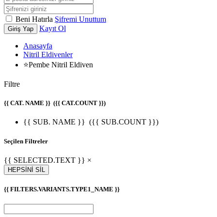
Beni Hatırla
Şifremi Unuttum
Kayıt Ol
Giriş Yap
Anasayfa
Nitril Eldivenler
⭐Pembe Nitril Eldiven
Filtre
{{ CAT. NAME }}
({{ CAT.COUNT }})
{{ SUB. NAME }}
({{ SUB.COUNT }})
Seçilen Filtreler
{{ SELECTED.TEXT }} ×
HEPSİNİ SİL
{{ FILTERS.VARIANTS.TYPE1_NAME }}