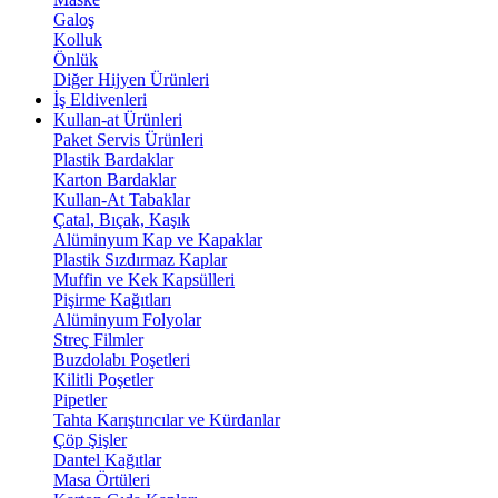
Galoş
Kolluk
Önlük
Diğer Hijyen Ürünleri
İş Eldivenleri
Kullan-at Ürünleri
Paket Servis Ürünleri
Plastik Bardaklar
Karton Bardaklar
Kullan-At Tabaklar
Çatal, Bıçak, Kaşık
Alüminyum Kap ve Kapaklar
Plastik Sızdırmaz Kaplar
Muffin ve Kek Kapsülleri
Pişirme Kağıtları
Alüminyum Folyolar
Streç Filmler
Buzdolabı Poşetleri
Kilitli Poşetler
Pipetler
Tahta Karıştırıcılar ve Kürdanlar
Çöp Şişler
Dantel Kağıtlar
Masa Örtüleri