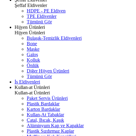
Şeffaf Eldivenler
HDPE - PE Eldiven
TPE Eldivenler
Tümünü Gör
Hijyen Ürünleri
Hijyen Ürünleri
Bulaşık-Temizlik Eldivenleri
Bone
Maske
Galoş
Kolluk
Önlük
Diğer Hijyen Ürünleri
Tümünü Gör
İş Eldivenleri
Kullan-at Ürünleri
Kullan-at Ürünleri
Paket Servis Ürünleri
Plastik Bardaklar
Karton Bardaklar
Kullan-At Tabaklar
Çatal, Bıçak, Kaşık
Alüminyum Kap ve Kapaklar
Plastik Sızdırmaz Kaplar