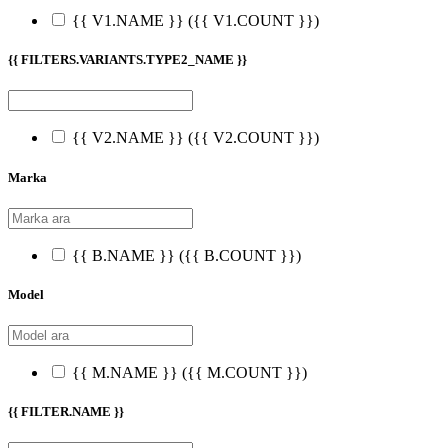
{{ V1.NAME }}
({{ V1.COUNT }})
{{ FILTERS.VARIANTS.TYPE2_NAME }}
{{ V2.NAME }}
({{ V2.COUNT }})
Marka
{{ B.NAME }}
({{ B.COUNT }})
Model
{{ M.NAME }}
({{ M.COUNT }})
{{ FILTER.NAME }}