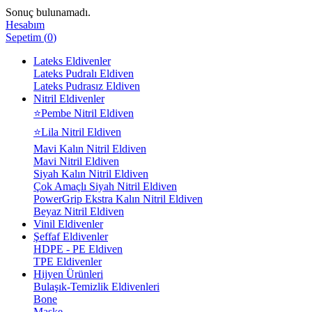
Sonuç bulunamadı.
Hesabım
Sepetim
(
0
)
Lateks Eldivenler
Lateks Pudralı Eldiven
Lateks Pudrasız Eldiven
Nitril Eldivenler
⭐Pembe Nitril Eldiven
⭐Lila Nitril Eldiven
Mavi Kalın Nitril Eldiven
Mavi Nitril Eldiven
Siyah Kalın Nitril Eldiven
Çok Amaçlı Siyah Nitril Eldiven
PowerGrip Ekstra Kalın Nitril Eldiven
Beyaz Nitril Eldiven
Vinil Eldivenler
Şeffaf Eldivenler
HDPE - PE Eldiven
TPE Eldivenler
Hijyen Ürünleri
Bulaşık-Temizlik Eldivenleri
Bone
Maske