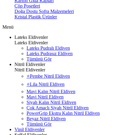
Karton Gıda Kapları
Çöp Poşetleri
Doğa Dostu Sofra Malzemeleri
Kristal Plastik Ürünler
Menü
Lateks Eldivenler
Lateks Eldivenler
Lateks Pudralı Eldiven
Lateks Pudrasız Eldiven
Tümünü Gör
Nitril Eldivenler
Nitril Eldivenler
⭐Pembe Nitril Eldiven
⭐Lila Nitril Eldiven
Mavi Kalın Nitril Eldiven
Mavi Nitril Eldiven
Siyah Kalın Nitril Eldiven
Çok Amaçlı Siyah Nitril Eldiven
PowerGrip Ekstra Kalın Nitril Eldiven
Beyaz Nitril Eldiven
Tümünü Gör
Vinil Eldivenler
Şeffaf Eldivenler