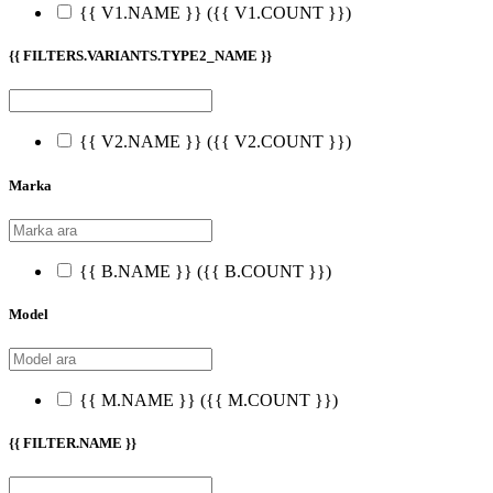
{{ V1.NAME }}
({{ V1.COUNT }})
{{ FILTERS.VARIANTS.TYPE2_NAME }}
{{ V2.NAME }}
({{ V2.COUNT }})
Marka
{{ B.NAME }}
({{ B.COUNT }})
Model
{{ M.NAME }}
({{ M.COUNT }})
{{ FILTER.NAME }}