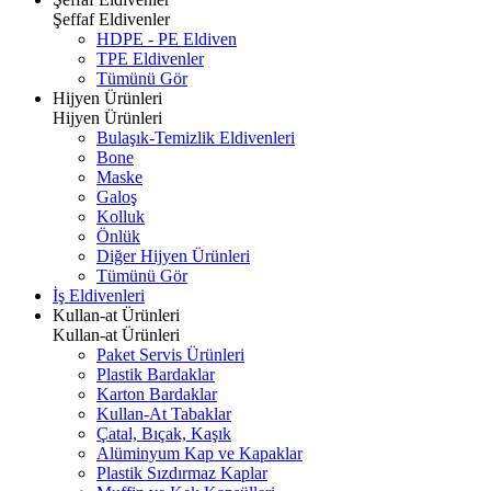
Şeffaf Eldivenler
HDPE - PE Eldiven
TPE Eldivenler
Tümünü Gör
Hijyen Ürünleri
Hijyen Ürünleri
Bulaşık-Temizlik Eldivenleri
Bone
Maske
Galoş
Kolluk
Önlük
Diğer Hijyen Ürünleri
Tümünü Gör
İş Eldivenleri
Kullan-at Ürünleri
Kullan-at Ürünleri
Paket Servis Ürünleri
Plastik Bardaklar
Karton Bardaklar
Kullan-At Tabaklar
Çatal, Bıçak, Kaşık
Alüminyum Kap ve Kapaklar
Plastik Sızdırmaz Kaplar