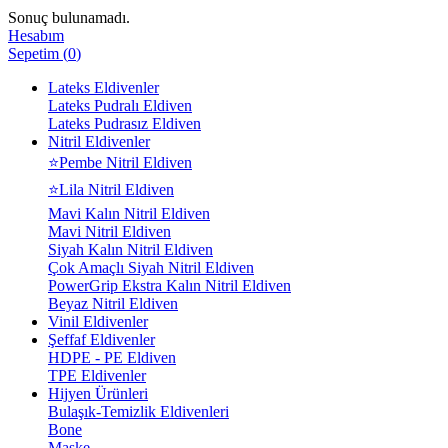
Sonuç bulunamadı.
Hesabım
Sepetim
(
0
)
Lateks Eldivenler
Lateks Pudralı Eldiven
Lateks Pudrasız Eldiven
Nitril Eldivenler
⭐Pembe Nitril Eldiven
⭐Lila Nitril Eldiven
Mavi Kalın Nitril Eldiven
Mavi Nitril Eldiven
Siyah Kalın Nitril Eldiven
Çok Amaçlı Siyah Nitril Eldiven
PowerGrip Ekstra Kalın Nitril Eldiven
Beyaz Nitril Eldiven
Vinil Eldivenler
Şeffaf Eldivenler
HDPE - PE Eldiven
TPE Eldivenler
Hijyen Ürünleri
Bulaşık-Temizlik Eldivenleri
Bone
Maske