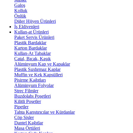
Galoş
Kolluk
Önlük
Diğer Hijyen Ürünleri
İş Eldivenleri
Kullan-at Ürünleri
Paket Servis Ürünleri
Plastik Bardaklar
Karton Bardaklar
Kullan-At Tabaklar
Çatal, Bıçak, Kaşık
Alüminyum Kap ve Kapaklar
Plastik Sızdırmaz Kaplar
Muffin ve Kek Kapsülleri
Pişirme Kağıtları
Alüminyum Folyolar
Streç Filmler
Buzdolabı Poşetleri
Kilitli Poşetler
Pipetler
Tahta Karıştırıcılar ve Kürdanlar
Çöp Şişler
Dantel Kağıtlar
Masa Örtüleri