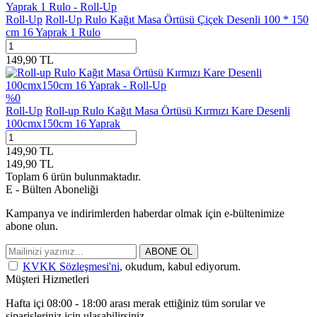
Roll-Up
Roll-Up Rulo Kağıt Masa Örtüsü Çiçek Desenli 100 * 150
cm 16 Yaprak 1 Rulo
149,90
TL
%
0
Roll-Up
Roll-up Rulo Kağıt Masa Örtüsü Kırmızı Kare Desenli
100cmx150cm 16 Yaprak
149,90
TL
149,90
TL
Toplam
6
ürün bulunmaktadır.
E - Bülten Aboneliği
Kampanya ve indirimlerden haberdar olmak için e-bültenimize
abone olun.
ABONE OL
KVKK Sözleşmesi'ni
, okudum, kabul ediyorum.
Müşteri Hizmetleri
Hafta içi 08:00 - 18:00 arası merak ettiğiniz tüm sorular ve
siparişleriniz için ulaşabilirsiniz.