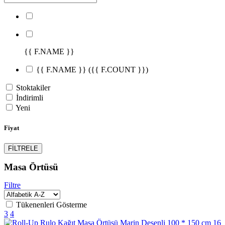
{{ F.NAME }}
{{ F.NAME }}
({{ F.COUNT }})
Stoktakiler
İndirimli
Yeni
Fiyat
FİLTRELE
Masa Örtüsü
Filtre
Tükenenleri Gösterme
3
4