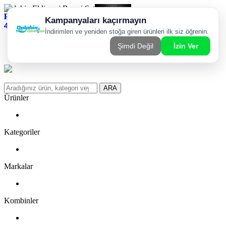
Dolphin Eldiven | Resmi Satış Sitesi
Kargom Nerede?
WhatsApp Sipariş Hattı
Favorilerim
ARA
Ürünler
Kategoriler
Markalar
Kombinler