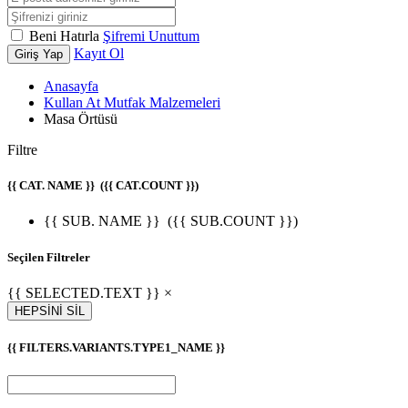
Beni Hatırla
Şifremi Unuttum
Kayıt Ol
Giriş Yap
Anasayfa
Kullan At Mutfak Malzemeleri
Masa Örtüsü
Filtre
{{ CAT. NAME }}
({{ CAT.COUNT }})
{{ SUB. NAME }}
({{ SUB.COUNT }})
Seçilen Filtreler
{{ SELECTED.TEXT }} ×
HEPSİNİ SİL
{{ FILTERS.VARIANTS.TYPE1_NAME }}