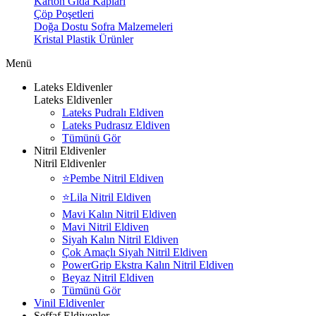
Karton Gıda Kapları
Çöp Poşetleri
Doğa Dostu Sofra Malzemeleri
Kristal Plastik Ürünler
Menü
Lateks Eldivenler
Lateks Eldivenler
Lateks Pudralı Eldiven
Lateks Pudrasız Eldiven
Tümünü Gör
Nitril Eldivenler
Nitril Eldivenler
⭐Pembe Nitril Eldiven
⭐Lila Nitril Eldiven
Mavi Kalın Nitril Eldiven
Mavi Nitril Eldiven
Siyah Kalın Nitril Eldiven
Çok Amaçlı Siyah Nitril Eldiven
PowerGrip Ekstra Kalın Nitril Eldiven
Beyaz Nitril Eldiven
Tümünü Gör
Vinil Eldivenler
Şeffaf Eldivenler