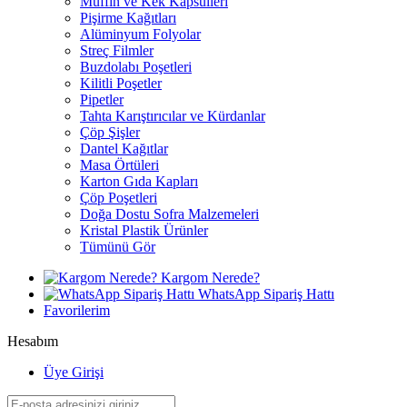
Muffin ve Kek Kapsülleri
Pişirme Kağıtları
Alüminyum Folyolar
Streç Filmler
Buzdolabı Poşetleri
Kilitli Poşetler
Pipetler
Tahta Karıştırıcılar ve Kürdanlar
Çöp Şişler
Dantel Kağıtlar
Masa Örtüleri
Karton Gıda Kapları
Çöp Poşetleri
Doğa Dostu Sofra Malzemeleri
Kristal Plastik Ürünler
Tümünü Gör
Kargom Nerede?
WhatsApp Sipariş Hattı
Favorilerim
Hesabım
Üye Girişi