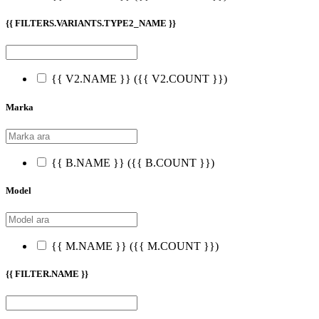
{{ FILTERS.VARIANTS.TYPE2_NAME }}
{{ V2.NAME }}
({{ V2.COUNT }})
Marka
{{ B.NAME }}
({{ B.COUNT }})
Model
{{ M.NAME }}
({{ M.COUNT }})
{{ FILTER.NAME }}