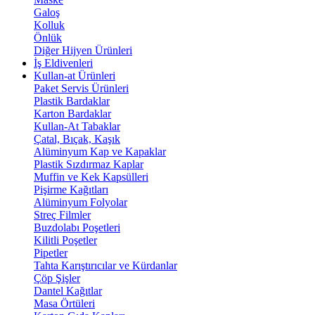
Galoş
Kolluk
Önlük
Diğer Hijyen Ürünleri
İş Eldivenleri
Kullan-at Ürünleri
Paket Servis Ürünleri
Plastik Bardaklar
Karton Bardaklar
Kullan-At Tabaklar
Çatal, Bıçak, Kaşık
Alüminyum Kap ve Kapaklar
Plastik Sızdırmaz Kaplar
Muffin ve Kek Kapsülleri
Pişirme Kağıtları
Alüminyum Folyolar
Streç Filmler
Buzdolabı Poşetleri
Kilitli Poşetler
Pipetler
Tahta Karıştırıcılar ve Kürdanlar
Çöp Şişler
Dantel Kağıtlar
Masa Örtüleri