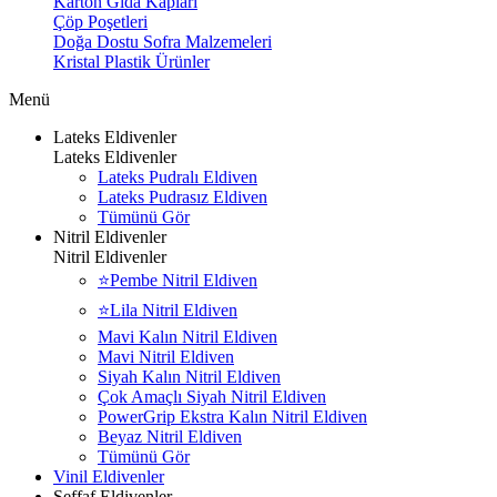
Karton Gıda Kapları
Çöp Poşetleri
Doğa Dostu Sofra Malzemeleri
Kristal Plastik Ürünler
Menü
Lateks Eldivenler
Lateks Eldivenler
Lateks Pudralı Eldiven
Lateks Pudrasız Eldiven
Tümünü Gör
Nitril Eldivenler
Nitril Eldivenler
⭐Pembe Nitril Eldiven
⭐Lila Nitril Eldiven
Mavi Kalın Nitril Eldiven
Mavi Nitril Eldiven
Siyah Kalın Nitril Eldiven
Çok Amaçlı Siyah Nitril Eldiven
PowerGrip Ekstra Kalın Nitril Eldiven
Beyaz Nitril Eldiven
Tümünü Gör
Vinil Eldivenler
Şeffaf Eldivenler