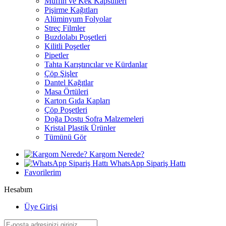
Muffin ve Kek Kapsülleri
Pişirme Kağıtları
Alüminyum Folyolar
Streç Filmler
Buzdolabı Poşetleri
Kilitli Poşetler
Pipetler
Tahta Karıştırıcılar ve Kürdanlar
Çöp Şişler
Dantel Kağıtlar
Masa Örtüleri
Karton Gıda Kapları
Çöp Poşetleri
Doğa Dostu Sofra Malzemeleri
Kristal Plastik Ürünler
Tümünü Gör
Kargom Nerede?
WhatsApp Sipariş Hattı
Favorilerim
Hesabım
Üye Girişi