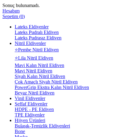
Sonuç bulunamadı.
Hesabım
Sepetim
(
0
)
Lateks Eldivenler
Lateks Pudralı Eldiven
Lateks Pudrasız Eldiven
Nitril Eldivenler
⭐Pembe Nitril Eldiven
⭐Lila Nitril Eldiven
Mavi Kalın Nitril Eldiven
Mavi Nitril Eldiven
Siyah Kalın Nitril Eldiven
Çok Amaçlı Siyah Nitril Eldiven
PowerGrip Ekstra Kalın Nitril Eldiven
Beyaz Nitril Eldiven
Vinil Eldivenler
Şeffaf Eldivenler
HDPE - PE Eldiven
TPE Eldivenler
Hijyen Ürünleri
Bulaşık-Temizlik Eldivenleri
Bone
Maske