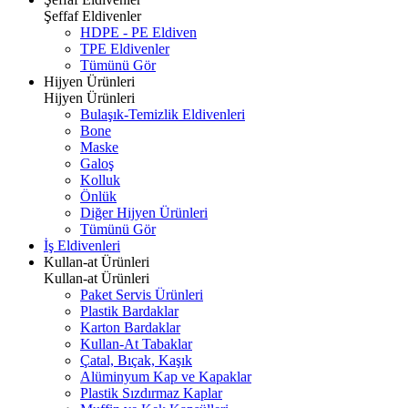
Şeffaf Eldivenler
HDPE - PE Eldiven
TPE Eldivenler
Tümünü Gör
Hijyen Ürünleri
Hijyen Ürünleri
Bulaşık-Temizlik Eldivenleri
Bone
Maske
Galoş
Kolluk
Önlük
Diğer Hijyen Ürünleri
Tümünü Gör
İş Eldivenleri
Kullan-at Ürünleri
Kullan-at Ürünleri
Paket Servis Ürünleri
Plastik Bardaklar
Karton Bardaklar
Kullan-At Tabaklar
Çatal, Bıçak, Kaşık
Alüminyum Kap ve Kapaklar
Plastik Sızdırmaz Kaplar