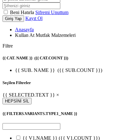
Beni Hatırla
Şifremi Unuttum
Kayıt Ol
Giriş Yap
Anasayfa
Kullan At Mutfak Malzemeleri
Filtre
{{ CAT. NAME }}
({{ CAT.COUNT }})
{{ SUB. NAME }}
({{ SUB.COUNT }})
Seçilen Filtreler
{{ SELECTED.TEXT }} ×
HEPSİNİ SİL
{{ FILTERS.VARIANTS.TYPE1_NAME }}
{{ V1.NAME }}
({{ V1.COUNT }})