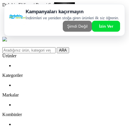
Dolphin Eldiven | Resmi Satış Sitesi
Kargom Nerede?
WhatsApp Sipariş Hattı
Favorilerim
ARA
Ürünler
Kategoriler
Markalar
Kombinler