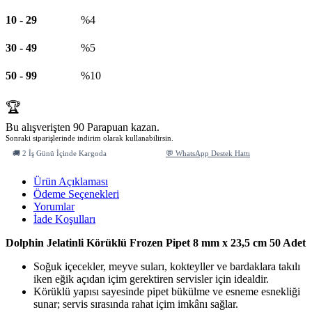
10
-
29
%4
30
-
49
%5
50
-
99
%10
🏆
Bu alışverişten 90 Parapuan kazan.
Sonraki siparişlerinde indirim olarak kullanabilirsin.
🚚 2 İş Günü İçinde Kargoda
💬 WhatsApp Destek Hattı
Ürün Açıklaması
Ödeme Seçenekleri
Yorumlar
İade Koşulları
Dolphin Jelatinli Körüklü Frozen Pipet 8 mm x 23,5 cm 50 Adet
Soğuk içecekler, meyve suları, kokteyller ve bardaklara takılı
iken eğik açıdan içim gerektiren servisler için idealdir.
Körüklü yapısı sayesinde pipet bükülme ve esneme esnekliği
sunar; servis sırasında rahat içim imkânı sağlar.