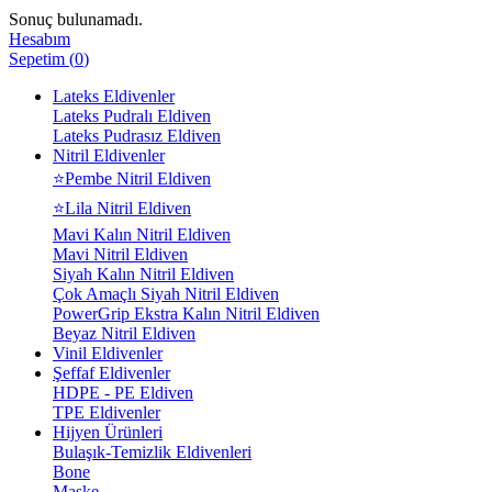
Sonuç bulunamadı.
Hesabım
Sepetim
(
0
)
Lateks Eldivenler
Lateks Pudralı Eldiven
Lateks Pudrasız Eldiven
Nitril Eldivenler
⭐Pembe Nitril Eldiven
⭐Lila Nitril Eldiven
Mavi Kalın Nitril Eldiven
Mavi Nitril Eldiven
Siyah Kalın Nitril Eldiven
Çok Amaçlı Siyah Nitril Eldiven
PowerGrip Ekstra Kalın Nitril Eldiven
Beyaz Nitril Eldiven
Vinil Eldivenler
Şeffaf Eldivenler
HDPE - PE Eldiven
TPE Eldivenler
Hijyen Ürünleri
Bulaşık-Temizlik Eldivenleri
Bone
Maske