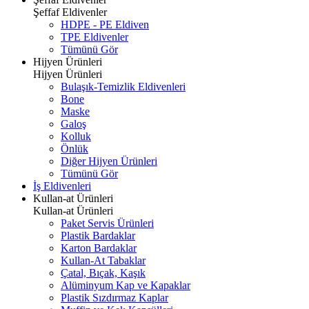
Şeffaf Eldivenler
HDPE - PE Eldiven
TPE Eldivenler
Tümünü Gör
Hijyen Ürünleri
Hijyen Ürünleri
Bulaşık-Temizlik Eldivenleri
Bone
Maske
Galoş
Kolluk
Önlük
Diğer Hijyen Ürünleri
Tümünü Gör
İş Eldivenleri
Kullan-at Ürünleri
Kullan-at Ürünleri
Paket Servis Ürünleri
Plastik Bardaklar
Karton Bardaklar
Kullan-At Tabaklar
Çatal, Bıçak, Kaşık
Alüminyum Kap ve Kapaklar
Plastik Sızdırmaz Kaplar