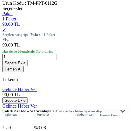
Ürün Kodu :
TM-PPT-0112G
Seçenekler
Paket
1 Paket
90,00 TL
✓
Seçilen satış tipi:
Paket
– 1 Paket
Fiyat
90,00 TL
Havale ile ödemelerde %3 indirim
Sepete Ekle
Hemen Al
Tükendi
Gelince Haber Ver
90,00
TL
Sepete Ekle
Gelince Haber Ver
Çok Al Az Öde – Set Avantajları
Adet arttıkça birim fiyatınız düşer.
MİKTAR
İNDİRİM
BİRİM FİYAT
Havale Fiyatı
2
-
9
%3.08