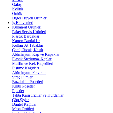
Galoş
Kolluk
Önlük
Diğer Hijyen Ürünleri
İş Eldivenleri
Kullan-at Ürünleri
Paket Servis Ürünleri
Plastik Bardaklar
Karton Bardaklar
Kullan-At Tabaklar
Çatal, Bıçak, Kaşık
Alüminyum Kap ve Kapaklar
Plastik Sızdırmaz Kaplar
Muffin ve Kek Kapsülleri
Pişirme Kağıtları
Alüminyum Folyolar
Streç Filmler
Buzdolabı Poşetleri
Kilitli Poşetler
Pipetler
Tahta Karıştırıcılar ve Kürdanlar
Çöp Şişler
Dantel Kağıtlar
Masa Örtüleri