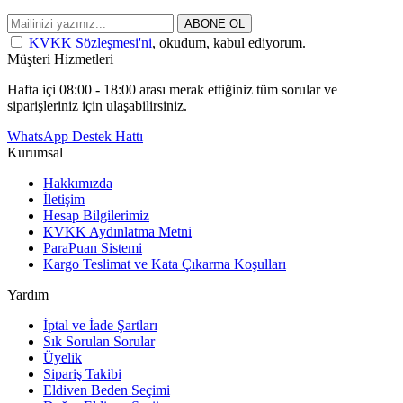
ABONE OL
KVKK Sözleşmesi'ni
, okudum, kabul ediyorum.
Müşteri Hizmetleri
Hafta içi 08:00 - 18:00 arası merak ettiğiniz tüm sorular ve
siparişleriniz için ulaşabilirsiniz.
WhatsApp Destek Hattı
Kurumsal
Hakkımızda
İletişim
Hesap Bilgilerimiz
KVKK Aydınlatma Metni
ParaPuan Sistemi
Kargo Teslimat ve Kata Çıkarma Koşulları
Yardım
İptal ve İade Şartları
Sık Sorulan Sorular
Üyelik
Sipariş Takibi
Eldiven Beden Seçimi