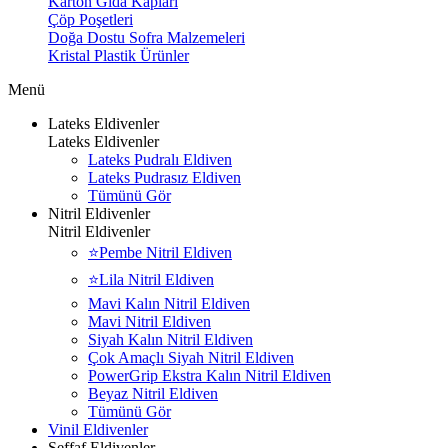
Karton Gıda Kapları
Çöp Poşetleri
Doğa Dostu Sofra Malzemeleri
Kristal Plastik Ürünler
Menü
Lateks Eldivenler
Lateks Eldivenler
Lateks Pudralı Eldiven
Lateks Pudrasız Eldiven
Tümünü Gör
Nitril Eldivenler
Nitril Eldivenler
⭐Pembe Nitril Eldiven
⭐Lila Nitril Eldiven
Mavi Kalın Nitril Eldiven
Mavi Nitril Eldiven
Siyah Kalın Nitril Eldiven
Çok Amaçlı Siyah Nitril Eldiven
PowerGrip Ekstra Kalın Nitril Eldiven
Beyaz Nitril Eldiven
Tümünü Gör
Vinil Eldivenler
Şeffaf Eldivenler