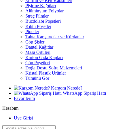
Muffin ve Kek Kapsülleri
Pişirme Kağıtları
Alüminyum Folyolar
Streç Filmler
Buzdolabı Poşetleri
Kilitli Poşetler
Pipetler
Tahta Karıştırıcılar ve Kürdanlar
Çöp Şişler
Dantel Kağıtlar
Masa Örtüleri
Karton Gıda Kapları
Çöp Poşetleri
Doğa Dostu Sofra Malzemeleri
Kristal Plastik Ürünler
Tümünü Gör
Kargom Nerede?
WhatsApp Sipariş Hattı
Favorilerim
Hesabım
Üye Girişi