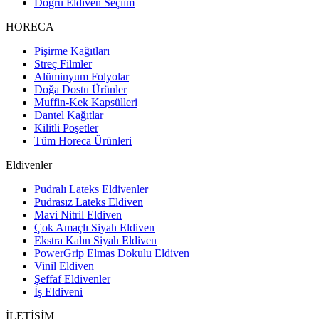
Doğru Eldiven Seçiim
HORECA
Pişirme Kağıtları
Streç Filmler
Alüminyum Folyolar
Doğa Dostu Ürünler
Muffin-Kek Kapsülleri
Dantel Kağıtlar
Kilitli Poşetler
Tüm Horeca Ürünleri
Eldivenler
Pudralı Lateks Eldivenler
Pudrasız Lateks Eldiven
Mavi Nitril Eldiven
Çok Amaçlı Siyah Eldiven
Ekstra Kalın Siyah Eldiven
PowerGrip Elmas Dokulu Eldiven
Vinil Eldiven
Şeffaf Eldivenler
İş Eldiveni
İLETİŞİM