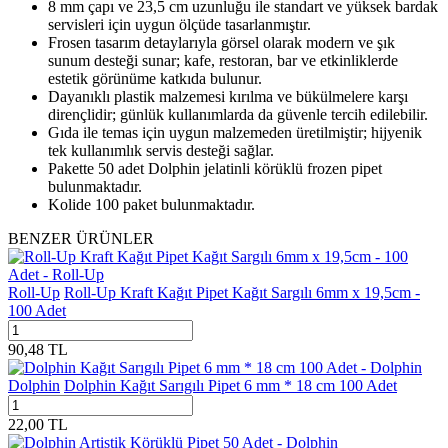
8 mm çapı ve 23,5 cm uzunluğu ile standart ve yüksek bardak
servisleri için uygun ölçüde tasarlanmıştır.
Frosen tasarım detaylarıyla görsel olarak modern ve şık
sunum desteği sunar; kafe, restoran, bar ve etkinliklerde
estetik görünüme katkıda bulunur.
Dayanıklı plastik malzemesi kırılma ve bükülmelere karşı
dirençlidir; günlük kullanımlarda da güvenle tercih edilebilir.
Gıda ile temas için uygun malzemeden üretilmiştir; hijyenik
tek kullanımlık servis desteği sağlar.
Pakette 50 adet Dolphin jelatinli körüklü frozen pipet
bulunmaktadır.
Kolide 100 paket bulunmaktadır.
BENZER ÜRÜNLER
Roll-Up
Roll-Up Kraft Kağıt Pipet Kağıt Sargılı 6mm x 19,5cm -
100 Adet
90,48
TL
Dolphin
Dolphin Kağıt Sarıgılı Pipet 6 mm * 18 cm 100 Adet
22,00
TL