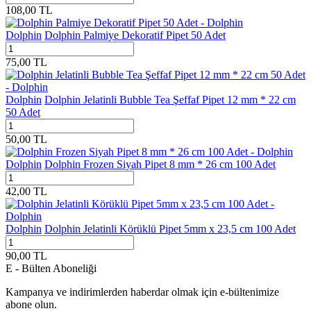
108,00
TL
Dolphin
Dolphin Palmiye Dekoratif Pipet 50 Adet
75,00
TL
Dolphin
Dolphin Jelatinli Bubble Tea Şeffaf Pipet 12 mm * 22 cm
50 Adet
50,00
TL
Dolphin
Dolphin Frozen Siyah Pipet 8 mm * 26 cm 100 Adet
42,00
TL
Dolphin
Dolphin Jelatinli Körüklü Pipet 5mm x 23,5 cm 100 Adet
90,00
TL
E - Bülten Aboneliği
Kampanya ve indirimlerden haberdar olmak için e-bültenimize
abone olun.