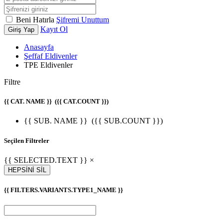
Beni Hatırla
Şifremi Unuttum
Kayıt Ol
Giriş Yap
Anasayfa
Şeffaf Eldivenler
TPE Eldivenler
Filtre
{{ CAT. NAME }}
({{ CAT.COUNT }})
{{ SUB. NAME }}
({{ SUB.COUNT }})
Seçilen Filtreler
{{ SELECTED.TEXT }} ×
HEPSİNİ SİL
{{ FILTERS.VARIANTS.TYPE1_NAME }}