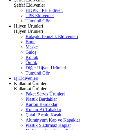
Şeffaf Eldivenler
HDPE - PE Eldiven
TPE Eldivenler
Tümünü Gör
Hijyen Ürünleri
Hijyen Ürünleri
Bulaşık-Temizlik Eldivenleri
Bone
Maske
Galoş
Kolluk
Önlük
Diğer Hijyen Ürünleri
Tümünü Gör
İş Eldivenleri
Kullan-at Ürünleri
Kullan-at Ürünleri
Paket Servis Ürünleri
Plastik Bardaklar
Karton Bardaklar
Kullan-At Tabaklar
Çatal, Bıçak, Kaşık
Alüminyum Kap ve Kapaklar
Plastik Sızdırmaz Kaplar