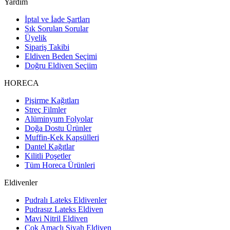
Yardım
İptal ve İade Şartları
Sık Sorulan Sorular
Üyelik
Sipariş Takibi
Eldiven Beden Seçimi
Doğru Eldiven Seçiim
HORECA
Pişirme Kağıtları
Streç Filmler
Alüminyum Folyolar
Doğa Dostu Ürünler
Muffin-Kek Kapsülleri
Dantel Kağıtlar
Kilitli Poşetler
Tüm Horeca Ürünleri
Eldivenler
Pudralı Lateks Eldivenler
Pudrasız Lateks Eldiven
Mavi Nitril Eldiven
Çok Amaçlı Siyah Eldiven