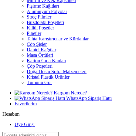
Muffin ve Kek Kapsülleri
Pişirme Kağıtları
Alüminyum Folyolar
Streç Filmler
Buzdolabı Poşetleri
Kilitli Poşetler
Pipetler
Tahta Karıştırıcılar ve Kürdanlar
Çöp Şişler
Dantel Kağıtlar
Masa Örtüleri
Karton Gıda Kapları
Çöp Poşetleri
Doğa Dostu Sofra Malzemeleri
Kristal Plastik Ürünler
Tümünü Gör
Kargom Nerede?
WhatsApp Sipariş Hattı
Favorilerim
Hesabım
Üye Girişi