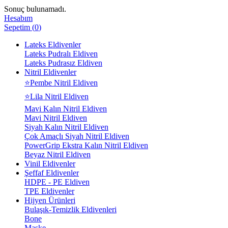
Sonuç bulunamadı.
Hesabım
Sepetim
(
0
)
Lateks Eldivenler
Lateks Pudralı Eldiven
Lateks Pudrasız Eldiven
Nitril Eldivenler
⭐Pembe Nitril Eldiven
⭐Lila Nitril Eldiven
Mavi Kalın Nitril Eldiven
Mavi Nitril Eldiven
Siyah Kalın Nitril Eldiven
Çok Amaçlı Siyah Nitril Eldiven
PowerGrip Ekstra Kalın Nitril Eldiven
Beyaz Nitril Eldiven
Vinil Eldivenler
Şeffaf Eldivenler
HDPE - PE Eldiven
TPE Eldivenler
Hijyen Ürünleri
Bulaşık-Temizlik Eldivenleri
Bone
Maske