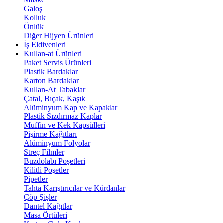
Galoş
Kolluk
Önlük
Diğer Hijyen Ürünleri
İş Eldivenleri
Kullan-at Ürünleri
Paket Servis Ürünleri
Plastik Bardaklar
Karton Bardaklar
Kullan-At Tabaklar
Çatal, Bıçak, Kaşık
Alüminyum Kap ve Kapaklar
Plastik Sızdırmaz Kaplar
Muffin ve Kek Kapsülleri
Pişirme Kağıtları
Alüminyum Folyolar
Streç Filmler
Buzdolabı Poşetleri
Kilitli Poşetler
Pipetler
Tahta Karıştırıcılar ve Kürdanlar
Çöp Şişler
Dantel Kağıtlar
Masa Örtüleri