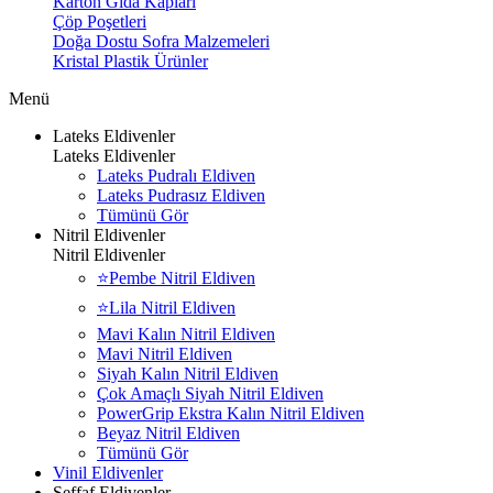
Karton Gıda Kapları
Çöp Poşetleri
Doğa Dostu Sofra Malzemeleri
Kristal Plastik Ürünler
Menü
Lateks Eldivenler
Lateks Eldivenler
Lateks Pudralı Eldiven
Lateks Pudrasız Eldiven
Tümünü Gör
Nitril Eldivenler
Nitril Eldivenler
⭐Pembe Nitril Eldiven
⭐Lila Nitril Eldiven
Mavi Kalın Nitril Eldiven
Mavi Nitril Eldiven
Siyah Kalın Nitril Eldiven
Çok Amaçlı Siyah Nitril Eldiven
PowerGrip Ekstra Kalın Nitril Eldiven
Beyaz Nitril Eldiven
Tümünü Gör
Vinil Eldivenler
Şeffaf Eldivenler