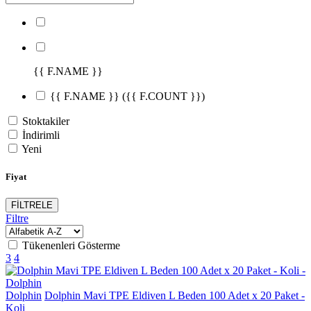
{{ F.NAME }}
{{ F.NAME }}
({{ F.COUNT }})
Stoktakiler
İndirimli
Yeni
Fiyat
FİLTRELE
Filtre
Tükenenleri Gösterme
3
4
Dolphin
Dolphin Mavi TPE Eldiven L Beden 100 Adet x 20 Paket -
Koli