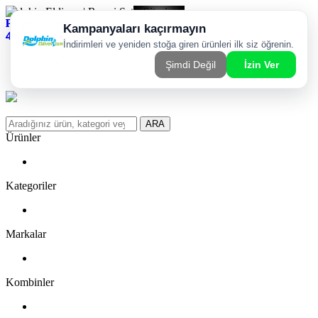
Dolphin Eldiven | Resmi Satış Sitesi
Kargom Nerede?
WhatsApp Sipariş Hattı
Favorilerim
ARA
Ürünler
Kategoriler
Markalar
Kombinler