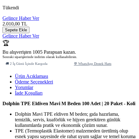
Tükendi
Gelince Haber Ver
2.010,00
TL
Sepete Ekle
Gelince Haber Ver
🏆
Bu alışverişten 1005 Parapuan kazan.
Sonraki siparişlerinde indirim olarak kullanabilirsin.
🚚 2 İş Günü İçinde Kargoda
💬 WhatsApp Destek Hattı
Ürün Açıklaması
Ödeme Seçenekleri
Yorumlar
İade Koşulları
Dolphin TPE Eldiven Mavi M Beden 100 Adet | 20 Paket - Koli
Dolphin Mavi TPE eldiven M beden; gıda hazırlama,
temizlik, servis, kuaförlük ve hijyen gerektiren günlük
kullanımlarda pratik ve ekonomik çözüm sunar.
TPE (Termoplastik Elastomer) malzemeden üretilmiş olup
esnek yapısı sayesinde ele rahat uyum sağlar ve temel koruma