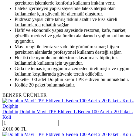
gerektiren işlemlerde konforlu kullanım imkânı verir.
Lateks içermeyen yapısı sayesinde lateks alerjisi olan
kullanıcılar için güvenli bir alternatif oluşturur.
Pudrasız yapısı ciltte tahriş riskini azaltır ve kısa süreli
kullanımlarda rahatlık sağlar.
Hafif ve ekonomik yapısı sayesinde restoran, kafe, market,
güzellik merkezi ve gıda üretim alanlarında yoğun kullanıma
uygundur.
Mavi rengi ile temiz ve sade bir görünüm sunar; hijyen
gerektiren alanlarda profesyonel kullanım desteği sağlar.
Her iki ele uyumlu ambidextrous tasarıma sahiptir; tek
kullanımlık kullanım için uygundur.
Gıda ile temas için uygun malzemeden üretilmiştir ve uygun
kullanım koşullarında güvenle tercih edilebilir.
Pakette 100 adet Dolphin krem TPE eldiven bulunmaktadır.
Kolide 20 paket bulunmaktadır.
BENZER ÜRÜNLER
Dolphin
Dolphin Mavi TPE Eldiven L Beden 100 Adet x 20 Paket -
Koli
2.010,00
TL