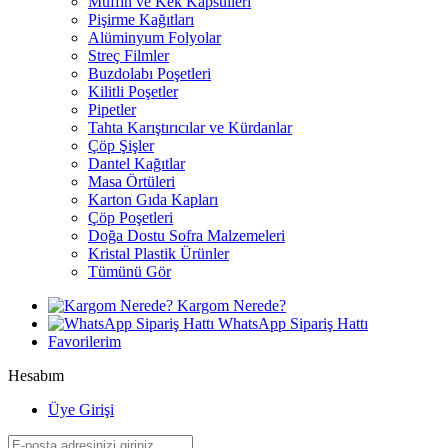
Muffin ve Kek Kapsülleri
Pişirme Kağıtları
Alüminyum Folyolar
Streç Filmler
Buzdolabı Poşetleri
Kilitli Poşetler
Pipetler
Tahta Karıştırıcılar ve Kürdanlar
Çöp Şişler
Dantel Kağıtlar
Masa Örtüleri
Karton Gıda Kapları
Çöp Poşetleri
Doğa Dostu Sofra Malzemeleri
Kristal Plastik Ürünler
Tümünü Gör
Kargom Nerede?
WhatsApp Sipariş Hattı
Favorilerim
Hesabım
Üye Girişi