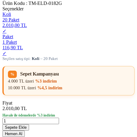
Ürün Kodu :
TM-ELD-0182G
Seçenekler
Koli
20 Paket
2.010,00 TL
✓
Paket
1 Paket
116,90 TL
✓
Seçilen satış tipi:
Koli
– 20 Paket
Sepet Kampanyası
%
4.000 TL üzeri
%3 indirim
10.000 TL üzeri
%4,5 indirim
Fiyat
2.010,00 TL
Havale ile ödemelerde %3 indirim
Sepete Ekle
Hemen Al