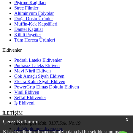
Pişirme Kağıtları
Streç Filmler
Alüminyum Folyolar
Doğa Dostu Ürünler
Muffin-Kek Kapsülleri
Dantel Kağıtlar
Kilitli Poşetler
Tüm Horeca Ürünleri
Eldivenler
Pudralı Lateks Eldivenler
Pudrasız Lateks Eldiven
Mavi Nitril Eldiven
Çok Amaçlı Siyah Eldiven
Ekstra Kalın Siyah Eldiven
PowerGrip Elmas Dokulu Eldiven
Vinil Eldiven
Şeffaf Eldivenler
İş Eldiveni
İLETİŞİM
X
Çerez Kullanımı
Akçaburgaz Mah. 3137.Sok. No:19
info@dolphineldiven.com
Kişisel verileriniz, hizmetlerimizin daha iyi bir şekilde sunulması