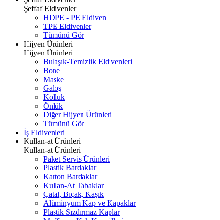
Şeffaf Eldivenler
HDPE - PE Eldiven
TPE Eldivenler
Tümünü Gör
Hijyen Ürünleri
Hijyen Ürünleri
Bulaşık-Temizlik Eldivenleri
Bone
Maske
Galoş
Kolluk
Önlük
Diğer Hijyen Ürünleri
Tümünü Gör
İş Eldivenleri
Kullan-at Ürünleri
Kullan-at Ürünleri
Paket Servis Ürünleri
Plastik Bardaklar
Karton Bardaklar
Kullan-At Tabaklar
Çatal, Bıçak, Kaşık
Alüminyum Kap ve Kapaklar
Plastik Sızdırmaz Kaplar