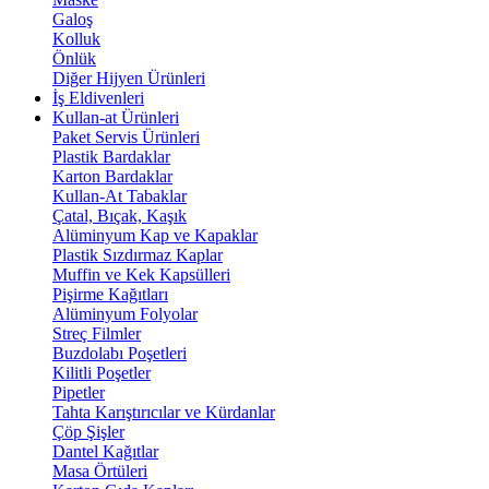
Galoş
Kolluk
Önlük
Diğer Hijyen Ürünleri
İş Eldivenleri
Kullan-at Ürünleri
Paket Servis Ürünleri
Plastik Bardaklar
Karton Bardaklar
Kullan-At Tabaklar
Çatal, Bıçak, Kaşık
Alüminyum Kap ve Kapaklar
Plastik Sızdırmaz Kaplar
Muffin ve Kek Kapsülleri
Pişirme Kağıtları
Alüminyum Folyolar
Streç Filmler
Buzdolabı Poşetleri
Kilitli Poşetler
Pipetler
Tahta Karıştırıcılar ve Kürdanlar
Çöp Şişler
Dantel Kağıtlar
Masa Örtüleri