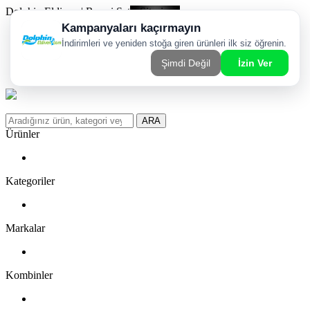
Dolphin Eldiven | Resmi Satış Sitesi
Kargom Nerede?
WhatsApp Sipariş Hattı
Favorilerim
ARA
Ürünler
Kategoriler
Markalar
Kombinler