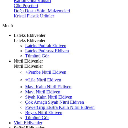
Karton Gıda Kapları
Çöp Poşetleri
Doğa Dostu Sofra Malzemeleri
Kristal Plastik Ürünler
Menü
Lateks Eldivenler
Lateks Eldivenler
Lateks Pudralı Eldiven
Lateks Pudrasız Eldiven
Tümünü Gör
Nitril Eldivenler
Nitril Eldivenler
⭐Pembe Nitril Eldiven
⭐Lila Nitril Eldiven
Mavi Kalın Nitril Eldiven
Mavi Nitril Eldiven
Siyah Kalın Nitril Eldiven
Çok Amaçlı Siyah Nitril Eldiven
PowerGrip Ekstra Kalın Nitril Eldiven
Beyaz Nitril Eldiven
Tümünü Gör
Vinil Eldivenler
Şeffaf Eldivenler