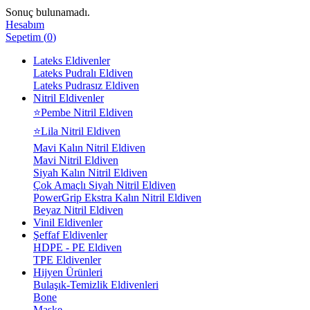
Sonuç bulunamadı.
Hesabım
Sepetim
(
0
)
Lateks Eldivenler
Lateks Pudralı Eldiven
Lateks Pudrasız Eldiven
Nitril Eldivenler
⭐Pembe Nitril Eldiven
⭐Lila Nitril Eldiven
Mavi Kalın Nitril Eldiven
Mavi Nitril Eldiven
Siyah Kalın Nitril Eldiven
Çok Amaçlı Siyah Nitril Eldiven
PowerGrip Ekstra Kalın Nitril Eldiven
Beyaz Nitril Eldiven
Vinil Eldivenler
Şeffaf Eldivenler
HDPE - PE Eldiven
TPE Eldivenler
Hijyen Ürünleri
Bulaşık-Temizlik Eldivenleri
Bone
Maske