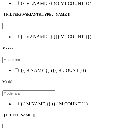
{{ V1.NAME }}
({{ V1.COUNT }})
{{ FILTERS.VARIANTS.TYPE2_NAME }}
{{ V2.NAME }}
({{ V2.COUNT }})
Marka
{{ B.NAME }}
({{ B.COUNT }})
Model
{{ M.NAME }}
({{ M.COUNT }})
{{ FILTER.NAME }}