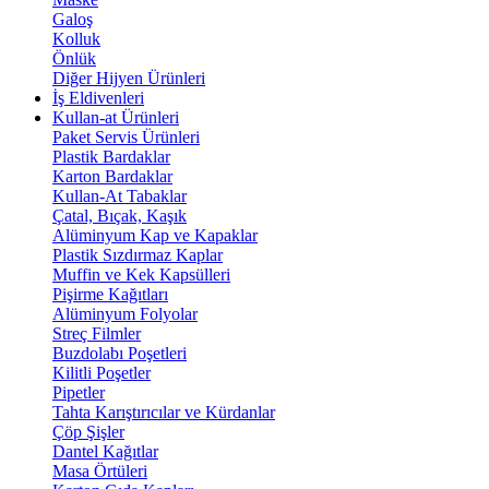
Galoş
Kolluk
Önlük
Diğer Hijyen Ürünleri
İş Eldivenleri
Kullan-at Ürünleri
Paket Servis Ürünleri
Plastik Bardaklar
Karton Bardaklar
Kullan-At Tabaklar
Çatal, Bıçak, Kaşık
Alüminyum Kap ve Kapaklar
Plastik Sızdırmaz Kaplar
Muffin ve Kek Kapsülleri
Pişirme Kağıtları
Alüminyum Folyolar
Streç Filmler
Buzdolabı Poşetleri
Kilitli Poşetler
Pipetler
Tahta Karıştırıcılar ve Kürdanlar
Çöp Şişler
Dantel Kağıtlar
Masa Örtüleri