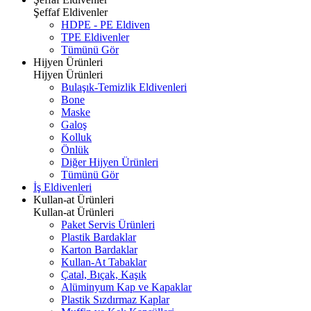
Şeffaf Eldivenler
HDPE - PE Eldiven
TPE Eldivenler
Tümünü Gör
Hijyen Ürünleri
Hijyen Ürünleri
Bulaşık-Temizlik Eldivenleri
Bone
Maske
Galoş
Kolluk
Önlük
Diğer Hijyen Ürünleri
Tümünü Gör
İş Eldivenleri
Kullan-at Ürünleri
Kullan-at Ürünleri
Paket Servis Ürünleri
Plastik Bardaklar
Karton Bardaklar
Kullan-At Tabaklar
Çatal, Bıçak, Kaşık
Alüminyum Kap ve Kapaklar
Plastik Sızdırmaz Kaplar