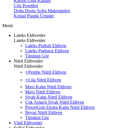
Karton Gıda Kapları
Çöp Poşetleri
Doğa Dostu Sofra Malzemeleri
Kristal Plastik Ürünler
Menü
Lateks Eldivenler
Lateks Eldivenler
Lateks Pudralı Eldiven
Lateks Pudrasız Eldiven
Tümünü Gör
Nitril Eldivenler
Nitril Eldivenler
⭐Pembe Nitril Eldiven
⭐Lila Nitril Eldiven
Mavi Kalın Nitril Eldiven
Mavi Nitril Eldiven
Siyah Kalın Nitril Eldiven
Çok Amaçlı Siyah Nitril Eldiven
PowerGrip Ekstra Kalın Nitril Eldiven
Beyaz Nitril Eldiven
Tümünü Gör
Vinil Eldivenler
Şeffaf Eldivenler