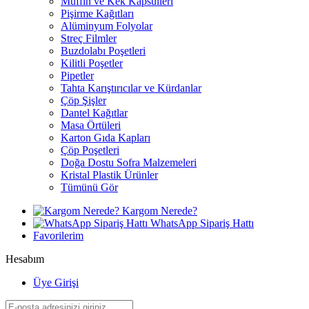
Muffin ve Kek Kapsülleri
Pişirme Kağıtları
Alüminyum Folyolar
Streç Filmler
Buzdolabı Poşetleri
Kilitli Poşetler
Pipetler
Tahta Karıştırıcılar ve Kürdanlar
Çöp Şişler
Dantel Kağıtlar
Masa Örtüleri
Karton Gıda Kapları
Çöp Poşetleri
Doğa Dostu Sofra Malzemeleri
Kristal Plastik Ürünler
Tümünü Gör
Kargom Nerede?
WhatsApp Sipariş Hattı
Favorilerim
Hesabım
Üye Girişi