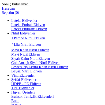
Sonuç bulunamadı.
Hesabım
Sepetim
(
0
)
Lateks Eldivenler
Lateks Pudralı Eldiven
Lateks Pudrasız Eldiven
Nitril Eldivenler
⭐Pembe Nitril Eldiven
⭐Lila Nitril Eldiven
Mavi Kalın Nitril Eldiven
Mavi Nitril Eldiven
Siyah Kalın Nitril Eldiven
Çok Amaçlı Siyah Nitril Eldiven
PowerGrip Ekstra Kalın Nitril Eldiven
Beyaz Nitril Eldiven
Vinil Eldivenler
Şeffaf Eldivenler
HDPE - PE Eldiven
TPE Eldivenler
Hijyen Ürünleri
Bulaşık-Temizlik Eldivenleri
Bone
Maske