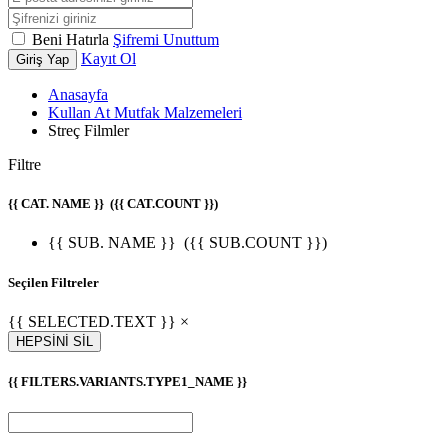
Beni Hatırla
Şifremi Unuttum
Kayıt Ol
Giriş Yap
Anasayfa
Kullan At Mutfak Malzemeleri
Streç Filmler
Filtre
{{ CAT. NAME }}
({{ CAT.COUNT }})
{{ SUB. NAME }}
({{ SUB.COUNT }})
Seçilen Filtreler
{{ SELECTED.TEXT }} ×
HEPSİNİ SİL
{{ FILTERS.VARIANTS.TYPE1_NAME }}