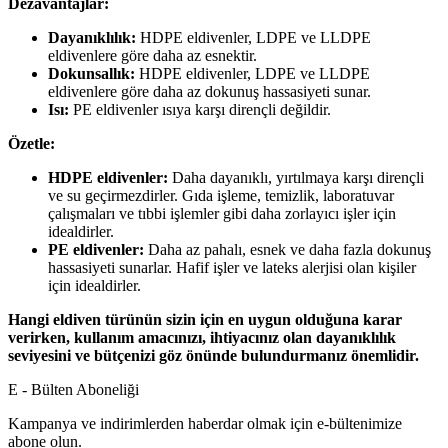
Dezavantajlar:
Dayanıklılık:
HDPE eldivenler,
LDPE ve LLDPE
eldivenlere göre daha az esnektir.
Dokunsallık:
HDPE eldivenler,
LDPE ve LLDPE
eldivenlere göre daha az dokunuş hassasiyeti sunar.
Isı:
PE eldivenler ısıya karşı dirençli değildir.
Özetle:
HDPE eldivenler:
Daha dayanıklı,
yırtılmaya karşı dirençli
ve su geçirmezdirler.
Gıda işleme,
temizlik,
laboratuvar
çalışmaları ve tıbbi işlemler gibi daha zorlayıcı işler için
idealdirler.
PE eldivenler:
Daha az pahalı,
esnek ve daha fazla dokunuş
hassasiyeti sunarlar.
Hafif işler ve lateks alerjisi olan kişiler
için idealdirler.
Hangi eldiven türünün sizin için en uygun olduğuna karar
verirken, kullanım amacınızı, ihtiyacınız olan dayanıklılık
seviyesini ve bütçenizi göz önünde bulundurmanız önemlidir.
E - Bülten Aboneliği
Kampanya ve indirimlerden haberdar olmak için e-bültenimize
abone olun.