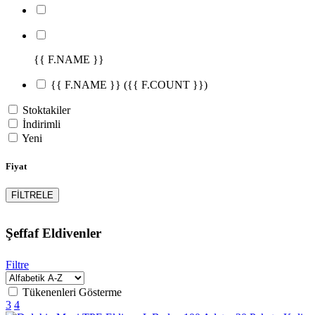
{{ F.NAME }}
{{ F.NAME }}
({{ F.COUNT }})
Stoktakiler
İndirimli
Yeni
Fiyat
FİLTRELE
Şeffaf Eldivenler
Filtre
Tükenenleri Gösterme
3
4