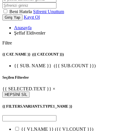
Beni Hatırla
Şifremi Unuttum
Kayıt Ol
Giriş Yap
Anasayfa
Şeffaf Eldivenler
Filtre
{{ CAT. NAME }}
({{ CAT.COUNT }})
{{ SUB. NAME }}
({{ SUB.COUNT }})
Seçilen Filtreler
{{ SELECTED.TEXT }} ×
HEPSİNİ SİL
{{ FILTERS.VARIANTS.TYPE1_NAME }}
{{ V1.NAME }}
({{ V1.COUNT }})