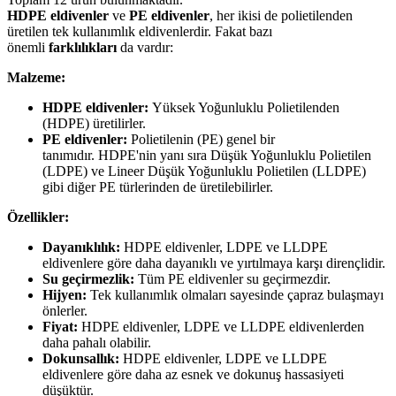
HDPE eldivenler
ve
PE eldivenler
,
her ikisi de polietilenden
üretilen tek kullanımlık eldivenlerdir.
Fakat bazı
önemli
farklılıkları
da vardır:
Malzeme:
HDPE eldivenler:
Yüksek Yoğunluklu Polietilenden
(HDPE) üretilirler.
PE eldivenler:
Polietilenin (PE) genel bir
tanımıdır.
HDPE'nin yanı sıra Düşük Yoğunluklu Polietilen
(LDPE) ve Lineer Düşük Yoğunluklu Polietilen (LLDPE)
gibi diğer PE türlerinden de üretilebilirler.
Özellikler:
Dayanıklılık:
HDPE eldivenler,
LDPE ve LLDPE
eldivenlere göre daha dayanıklı ve yırtılmaya karşı dirençlidir.
Su geçirmezlik:
Tüm PE eldivenler su geçirmezdir.
Hijyen:
Tek kullanımlık olmaları sayesinde çapraz bulaşmayı
önlerler.
Fiyat:
HDPE eldivenler,
LDPE ve LLDPE eldivenlerden
daha pahalı olabilir.
Dokunsallık:
HDPE eldivenler,
LDPE ve LLDPE
eldivenlere göre daha az esnek ve dokunuş hassasiyeti
düşüktür.