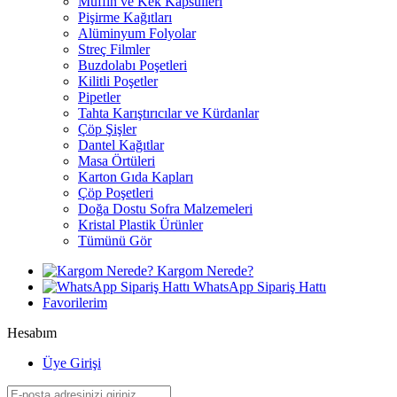
Muffin ve Kek Kapsülleri
Pişirme Kağıtları
Alüminyum Folyolar
Streç Filmler
Buzdolabı Poşetleri
Kilitli Poşetler
Pipetler
Tahta Karıştırıcılar ve Kürdanlar
Çöp Şişler
Dantel Kağıtlar
Masa Örtüleri
Karton Gıda Kapları
Çöp Poşetleri
Doğa Dostu Sofra Malzemeleri
Kristal Plastik Ürünler
Tümünü Gör
Kargom Nerede?
WhatsApp Sipariş Hattı
Favorilerim
Hesabım
Üye Girişi