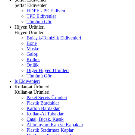
Şeffaf Eldivenler
HDPE - PE Eldiven
TPE Eldivenler
Tümünü Gör
Hijyen Ürünleri
Hijyen Ürünleri
Bulaşık-Temizlik Eldivenleri
Bone
Maske
Galoş
Kolluk
Önlük
Diğer Hijyen Ürünleri
Tümünü Gör
İş Eldivenleri
Kullan-at Ürünleri
Kullan-at Ürünleri
Paket Servis Ürünleri
Plastik Bardaklar
Karton Bardaklar
Kullan-At Tabaklar
Çatal, Bıçak, Kaşık
Alüminyum Kap ve Kapaklar
Plastik Sızdırmaz Kaplar