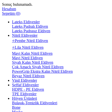
Sonuç bulunamadı.
Hesabım
Sepetim
(
0
)
Lateks Eldivenler
Lateks Pudralı Eldiven
Lateks Pudrasız Eldiven
Nitril Eldivenler
⭐Pembe Nitril Eldiven
⭐Lila Nitril Eldiven
Mavi Kalın Nitril Eldiven
Mavi Nitril Eldiven
Siyah Kalın Nitril Eldiven
Çok Amaçlı Siyah Nitril Eldiven
PowerGrip Ekstra Kalın Nitril Eldiven
Beyaz Nitril Eldiven
Vinil Eldivenler
Şeffaf Eldivenler
HDPE - PE Eldiven
TPE Eldivenler
Hijyen Ürünleri
Bulaşık-Temizlik Eldivenleri
Bone
Maske