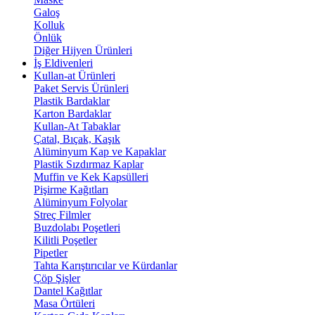
Galoş
Kolluk
Önlük
Diğer Hijyen Ürünleri
İş Eldivenleri
Kullan-at Ürünleri
Paket Servis Ürünleri
Plastik Bardaklar
Karton Bardaklar
Kullan-At Tabaklar
Çatal, Bıçak, Kaşık
Alüminyum Kap ve Kapaklar
Plastik Sızdırmaz Kaplar
Muffin ve Kek Kapsülleri
Pişirme Kağıtları
Alüminyum Folyolar
Streç Filmler
Buzdolabı Poşetleri
Kilitli Poşetler
Pipetler
Tahta Karıştırıcılar ve Kürdanlar
Çöp Şişler
Dantel Kağıtlar
Masa Örtüleri