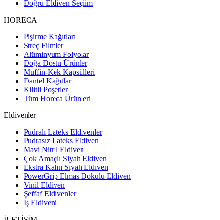
Doğru Eldiven Seçiim
HORECA
Pişirme Kağıtları
Streç Filmler
Alüminyum Folyolar
Doğa Dostu Ürünler
Muffin-Kek Kapsülleri
Dantel Kağıtlar
Kilitli Poşetler
Tüm Horeca Ürünleri
Eldivenler
Pudralı Lateks Eldivenler
Pudrasız Lateks Eldiven
Mavi Nitril Eldiven
Çok Amaçlı Siyah Eldiven
Ekstra Kalın Siyah Eldiven
PowerGrip Elmas Dokulu Eldiven
Vinil Eldiven
Şeffaf Eldivenler
İş Eldiveni
İLETİŞİM