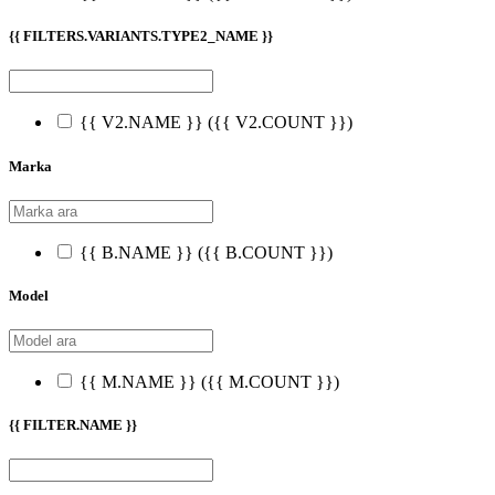
{{ FILTERS.VARIANTS.TYPE2_NAME }}
{{ V2.NAME }}
({{ V2.COUNT }})
Marka
{{ B.NAME }}
({{ B.COUNT }})
Model
{{ M.NAME }}
({{ M.COUNT }})
{{ FILTER.NAME }}