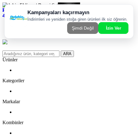
Dolphin Eldiven | Resmi Satış Sitesi
Kargom Nerede?
WhatsApp Sipariş Hattı
Favorilerim
ARA
Ürünler
Kategoriler
Markalar
Kombinler