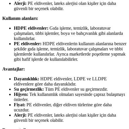
Alerji:
PE eldivenler,
lateks alerjisi olan kişiler için daha
güvenli bir seçenek olabilir.
Kullanım alanları:
HDPE eldivenler:
Gıda işleme,
temizlik,
laboratuvar
çalışmaları,
tıbbi işlemler,
boya ve bahçıvanlık gibi alanlarda
kullanılırlar.
PE eldivenler:
HDPE eldivenlerin kullanım alanlarına benzer
şekilde gıda işleme,
temizlik,
laboratuvar çalışmaları ve tıbbi
işlemlerde kullanılırlar.
Ayrıca marketlerde poşetleme yapmak
gibi hafif işlerde de kullanılabilirler.
Avantajlar:
Dayanıklılık:
HDPE eldivenler,
LDPE ve LLDPE
eldivenlere göre daha dayanıklıdır.
Su geçirmezlik:
Tüm PE eldivenler su geçirmezdir.
Hijyen:
Tek kullanımlık olmaları sayesinde çapraz bulaşmayı
önlerler.
Fiyat:
PE eldivenler,
diğer eldiven türlerine göre daha
ucuzdur.
Alerji:
PE eldivenler,
lateks alerjisi olan kişiler için daha
güvenli bir seçenek olabilir.