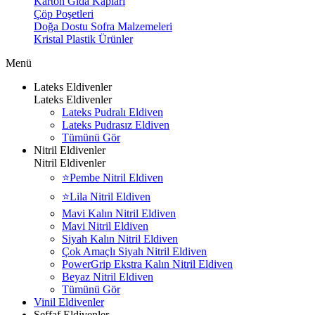
Karton Gıda Kapları
Çöp Poşetleri
Doğa Dostu Sofra Malzemeleri
Kristal Plastik Ürünler
Menü
Lateks Eldivenler
Lateks Eldivenler
Lateks Pudralı Eldiven
Lateks Pudrasız Eldiven
Tümünü Gör
Nitril Eldivenler
Nitril Eldivenler
⭐Pembe Nitril Eldiven
⭐Lila Nitril Eldiven
Mavi Kalın Nitril Eldiven
Mavi Nitril Eldiven
Siyah Kalın Nitril Eldiven
Çok Amaçlı Siyah Nitril Eldiven
PowerGrip Ekstra Kalın Nitril Eldiven
Beyaz Nitril Eldiven
Tümünü Gör
Vinil Eldivenler
Şeffaf Eldivenler