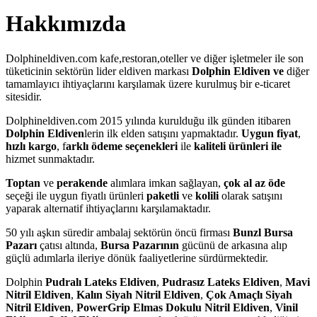
Hakkımızda
Dolphineldiven.com kafe,restoran,oteller ve diğer işletmeler ile son
tüketicinin sektörün lider eldiven markası
Dolphin Eldiven ve
diğer
tamamlayıcı ihtiyaçlarını karşılamak üzere kurulmuş bir e-ticaret
sitesidir.
Dolphineldiven.com 2015 yılında kurulduğu ilk günden itibaren
Dolphin Eldiven
lerin ilk elden satışını yapmaktadır.
Uygun fiyat
,
hızlı kargo
, f
arklı ödeme seçenekleri
ile
kaliteli ürünleri ile
hizmet sunmaktadır.
Toptan
ve
perakende
alımlara imkan sağlayan,
çok al az öde
seçeği ile uygun fiyatlı ürünleri
paketli
ve
kolili
olarak satışını
yaparak alternatif ihtiyaçlarını karşılamaktadır.
50 yılı aşkın süredir ambalaj sektörün öncü firması
Bunzl Bursa
Pazarı
çatısı altında,
Bursa Pazarının
gücünü de arkasına alıp
güçlü adımlarla ileriye dönük faaliyetlerine sürdürmektedir.
Dolphin
Pudralı Lateks Eldiven
,
Pudrasız Lateks Eldiven
,
Mavi
Nitril Eldiven
,
Kalın Siyah Nitril Eldiven
,
Çok Amaçlı Siyah
Nitril Eldiven
,
PowerGrip Elmas Dokulu Nitril Eldiven
,
Vinil