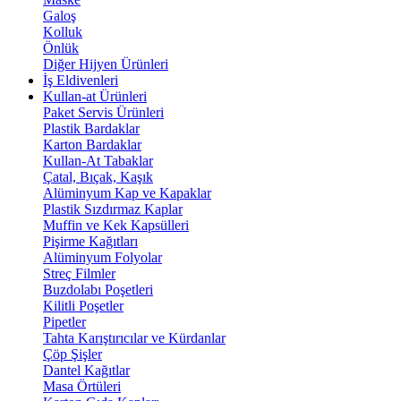
Galoş
Kolluk
Önlük
Diğer Hijyen Ürünleri
İş Eldivenleri
Kullan-at Ürünleri
Paket Servis Ürünleri
Plastik Bardaklar
Karton Bardaklar
Kullan-At Tabaklar
Çatal, Bıçak, Kaşık
Alüminyum Kap ve Kapaklar
Plastik Sızdırmaz Kaplar
Muffin ve Kek Kapsülleri
Pişirme Kağıtları
Alüminyum Folyolar
Streç Filmler
Buzdolabı Poşetleri
Kilitli Poşetler
Pipetler
Tahta Karıştırıcılar ve Kürdanlar
Çöp Şişler
Dantel Kağıtlar
Masa Örtüleri