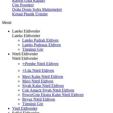
Karton Gıda Kapları
Çöp Poşetleri
Doğa Dostu Sofra Malzemeleri
Kristal Plastik Ürünler
Menü
Lateks Eldivenler
Lateks Eldivenler
Lateks Pudralı Eldiven
Lateks Pudrasız Eldiven
Tümünü Gör
Nitril Eldivenler
Nitril Eldivenler
⭐Pembe Nitril Eldiven
⭐Lila Nitril Eldiven
Mavi Kalın Nitril Eldiven
Mavi Nitril Eldiven
Siyah Kalın Nitril Eldiven
Çok Amaçlı Siyah Nitril Eldiven
PowerGrip Ekstra Kalın Nitril Eldiven
Beyaz Nitril Eldiven
Tümünü Gör
Vinil Eldivenler
Şeffaf Eldivenler