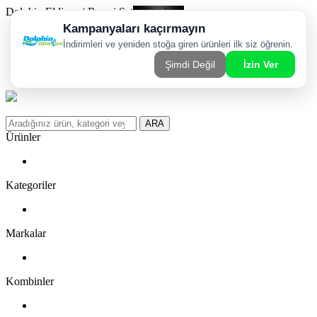
Dolphin Eldiven | Resmi Satış Sitesi
Kargom Nerede?
WhatsApp Sipariş Hattı
Favorilerim
ARA
Ürünler
Kategoriler
Markalar
Kombinler