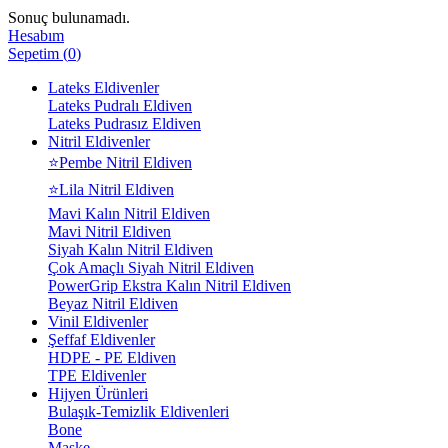
Sonuç bulunamadı.
Hesabım
Sepetim
(
0
)
Lateks Eldivenler
Lateks Pudralı Eldiven
Lateks Pudrasız Eldiven
Nitril Eldivenler
⭐Pembe Nitril Eldiven
⭐Lila Nitril Eldiven
Mavi Kalın Nitril Eldiven
Mavi Nitril Eldiven
Siyah Kalın Nitril Eldiven
Çok Amaçlı Siyah Nitril Eldiven
PowerGrip Ekstra Kalın Nitril Eldiven
Beyaz Nitril Eldiven
Vinil Eldivenler
Şeffaf Eldivenler
HDPE - PE Eldiven
TPE Eldivenler
Hijyen Ürünleri
Bulaşık-Temizlik Eldivenleri
Bone
Maske