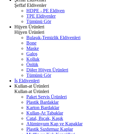
Şeffaf Eldivenler
HDPE - PE Eldiven
TPE Eldivenler
Tümünü Gör
Hijyen Ürünleri
Hijyen Ürünleri
Bulaşık-Temizlik Eldivenleri
Bone
Maske
Galoş
Kolluk
Önlük
Diğer Hijyen Ürünleri
Tümünü Gör
İş Eldivenleri
Kullan-at Ürünleri
Kullan-at Ürünleri
Paket Servis Ürünleri
Plastik Bardaklar
Karton Bardaklar
Kullan-At Tabaklar
Çatal, Bıçak, Kaşık
Alüminyum Kap ve Kapaklar
Plastik Sızdırmaz Kaplar