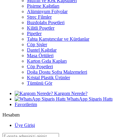
Muffin ve Kek Kapsülleri
Pişirme Kağıtları
Alüminyum Folyolar
Streç Filmler
Buzdolabı Poşetleri
Kilitli Poşetler
Pipetler
Tahta Karıştırıcılar ve Kürdanlar
Çöp Şişler
Dantel Kağıtlar
Masa Örtüleri
Karton Gıda Kapları
Çöp Poşetleri
Doğa Dostu Sofra Malzemeleri
Kristal Plastik Ürünler
Tümünü Gör
Kargom Nerede?
WhatsApp Sipariş Hattı
Favorilerim
Hesabım
Üye Girişi