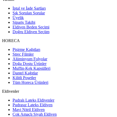
İptal ve İade Şartları
Sık Sorulan Sorular
Üyelik
Sipariş Takibi
Eldiven Beden Seçimi
Doğru Eldiven Seçiim
HORECA
Pişirme Kağıtları
Streç Filmler
Alüminyum Folyolar
Doğa Dostu Ürünler
Muffin-Kek Kapsülleri
Dantel Kağıtlar
Kilitli Poşetler
Tüm Horeca Ürünleri
Eldivenler
Pudralı Lateks Eldivenler
Pudrasız Lateks Eldiven
Mavi Nitril Eldiven
Çok Amaçlı Siyah Eldiven