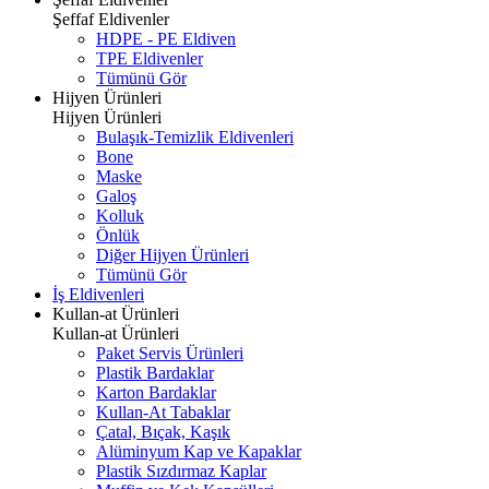
Şeffaf Eldivenler
HDPE - PE Eldiven
TPE Eldivenler
Tümünü Gör
Hijyen Ürünleri
Hijyen Ürünleri
Bulaşık-Temizlik Eldivenleri
Bone
Maske
Galoş
Kolluk
Önlük
Diğer Hijyen Ürünleri
Tümünü Gör
İş Eldivenleri
Kullan-at Ürünleri
Kullan-at Ürünleri
Paket Servis Ürünleri
Plastik Bardaklar
Karton Bardaklar
Kullan-At Tabaklar
Çatal, Bıçak, Kaşık
Alüminyum Kap ve Kapaklar
Plastik Sızdırmaz Kaplar