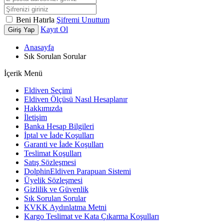
Beni Hatırla
Şifremi Unuttum
Kayıt Ol
Giriş Yap
Anasayfa
Sık Sorulan Sorular
İçerik Menü
Eldiven Seçimi
Eldiven Ölçüsü Nasıl Hesaplanır
Hakkımızda
İletişim
Banka Hesap Bilgileri
İptal ve İade Koşulları
Garanti ve İade Koşulları
Teslimat Koşulları
Satış Sözleşmesi
DolphinEldiven Parapuan Sistemi
Üyelik Sözleşmesi
Gizlilik ve Güvenlik
Sık Sorulan Sorular
KVKK Aydınlatma Metni
Kargo Teslimat ve Kata Çıkarma Koşulları