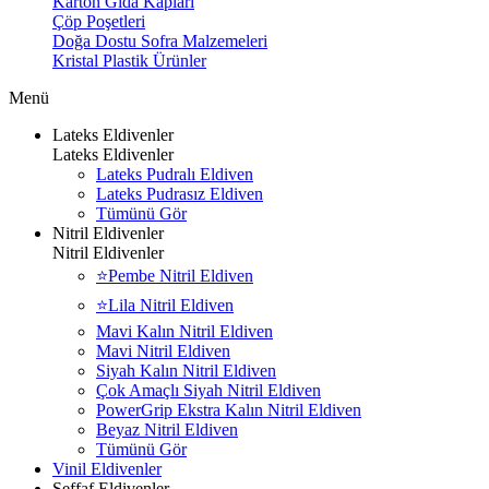
Karton Gıda Kapları
Çöp Poşetleri
Doğa Dostu Sofra Malzemeleri
Kristal Plastik Ürünler
Menü
Lateks Eldivenler
Lateks Eldivenler
Lateks Pudralı Eldiven
Lateks Pudrasız Eldiven
Tümünü Gör
Nitril Eldivenler
Nitril Eldivenler
⭐Pembe Nitril Eldiven
⭐Lila Nitril Eldiven
Mavi Kalın Nitril Eldiven
Mavi Nitril Eldiven
Siyah Kalın Nitril Eldiven
Çok Amaçlı Siyah Nitril Eldiven
PowerGrip Ekstra Kalın Nitril Eldiven
Beyaz Nitril Eldiven
Tümünü Gör
Vinil Eldivenler
Şeffaf Eldivenler