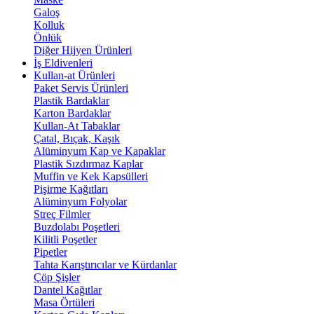
Galoş
Kolluk
Önlük
Diğer Hijyen Ürünleri
İş Eldivenleri
Kullan-at Ürünleri
Paket Servis Ürünleri
Plastik Bardaklar
Karton Bardaklar
Kullan-At Tabaklar
Çatal, Bıçak, Kaşık
Alüminyum Kap ve Kapaklar
Plastik Sızdırmaz Kaplar
Muffin ve Kek Kapsülleri
Pişirme Kağıtları
Alüminyum Folyolar
Streç Filmler
Buzdolabı Poşetleri
Kilitli Poşetler
Pipetler
Tahta Karıştırıcılar ve Kürdanlar
Çöp Şişler
Dantel Kağıtlar
Masa Örtüleri