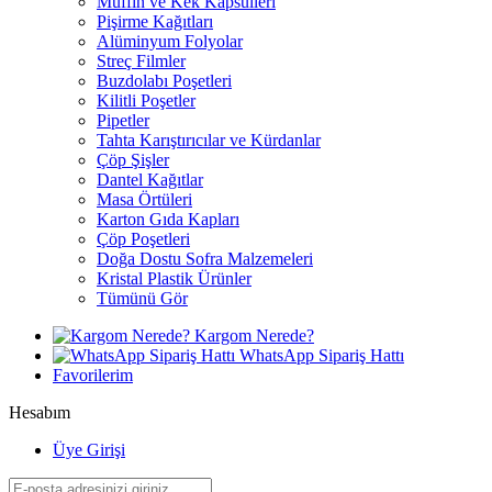
Muffin ve Kek Kapsülleri
Pişirme Kağıtları
Alüminyum Folyolar
Streç Filmler
Buzdolabı Poşetleri
Kilitli Poşetler
Pipetler
Tahta Karıştırıcılar ve Kürdanlar
Çöp Şişler
Dantel Kağıtlar
Masa Örtüleri
Karton Gıda Kapları
Çöp Poşetleri
Doğa Dostu Sofra Malzemeleri
Kristal Plastik Ürünler
Tümünü Gör
Kargom Nerede?
WhatsApp Sipariş Hattı
Favorilerim
Hesabım
Üye Girişi