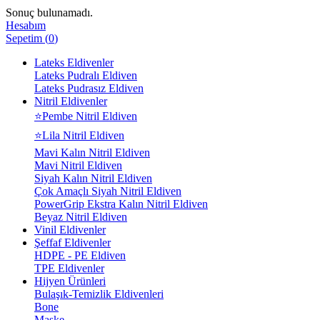
Sonuç bulunamadı.
Hesabım
Sepetim
(
0
)
Lateks Eldivenler
Lateks Pudralı Eldiven
Lateks Pudrasız Eldiven
Nitril Eldivenler
⭐Pembe Nitril Eldiven
⭐Lila Nitril Eldiven
Mavi Kalın Nitril Eldiven
Mavi Nitril Eldiven
Siyah Kalın Nitril Eldiven
Çok Amaçlı Siyah Nitril Eldiven
PowerGrip Ekstra Kalın Nitril Eldiven
Beyaz Nitril Eldiven
Vinil Eldivenler
Şeffaf Eldivenler
HDPE - PE Eldiven
TPE Eldivenler
Hijyen Ürünleri
Bulaşık-Temizlik Eldivenleri
Bone
Maske