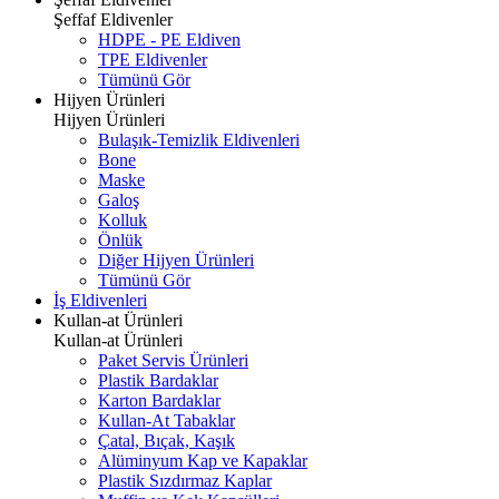
Şeffaf Eldivenler
HDPE - PE Eldiven
TPE Eldivenler
Tümünü Gör
Hijyen Ürünleri
Hijyen Ürünleri
Bulaşık-Temizlik Eldivenleri
Bone
Maske
Galoş
Kolluk
Önlük
Diğer Hijyen Ürünleri
Tümünü Gör
İş Eldivenleri
Kullan-at Ürünleri
Kullan-at Ürünleri
Paket Servis Ürünleri
Plastik Bardaklar
Karton Bardaklar
Kullan-At Tabaklar
Çatal, Bıçak, Kaşık
Alüminyum Kap ve Kapaklar
Plastik Sızdırmaz Kaplar