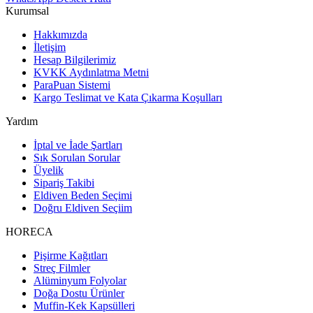
Kurumsal
Hakkımızda
İletişim
Hesap Bilgilerimiz
KVKK Aydınlatma Metni
ParaPuan Sistemi
Kargo Teslimat ve Kata Çıkarma Koşulları
Yardım
İptal ve İade Şartları
Sık Sorulan Sorular
Üyelik
Sipariş Takibi
Eldiven Beden Seçimi
Doğru Eldiven Seçiim
HORECA
Pişirme Kağıtları
Streç Filmler
Alüminyum Folyolar
Doğa Dostu Ürünler
Muffin-Kek Kapsülleri