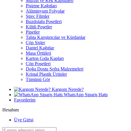
Muffin ve Kek Kapsülleri
Pişirme Kağıtları
Alüminyum Folyolar
Streç Filmler
Buzdolabı Poşetleri
Kilitli Poşetler
Pipetler
Tahta Karıştırıcılar ve Kürdanlar
Çöp Şişler
Dantel Kağıtlar
Masa Örtüleri
Karton Gıda Kapları
Çöp Poşetleri
Doğa Dostu Sofra Malzemeleri
Kristal Plastik Ürünler
Tümünü Gör
Kargom Nerede?
WhatsApp Sipariş Hattı
Favorilerim
Hesabım
Üye Girişi