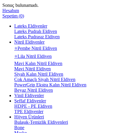
Sonuç bulunamadı.
Hesabım
Sepetim
(
0
)
Lateks Eldivenler
Lateks Pudralı Eldiven
Lateks Pudrasız Eldiven
Nitril Eldivenler
⭐Pembe Nitril Eldiven
⭐Lila Nitril Eldiven
Mavi Kalın Nitril Eldiven
Mavi Nitril Eldiven
Siyah Kalın Nitril Eldiven
Çok Amaçlı Siyah Nitril Eldiven
PowerGrip Ekstra Kalın Nitril Eldiven
Beyaz Nitril Eldiven
Vinil Eldivenler
Şeffaf Eldivenler
HDPE - PE Eldiven
TPE Eldivenler
Hijyen Ürünleri
Bulaşık-Temizlik Eldivenleri
Bone
Maske