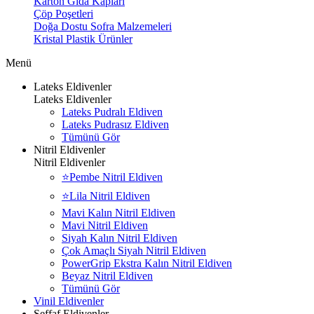
Karton Gıda Kapları
Çöp Poşetleri
Doğa Dostu Sofra Malzemeleri
Kristal Plastik Ürünler
Menü
Lateks Eldivenler
Lateks Eldivenler
Lateks Pudralı Eldiven
Lateks Pudrasız Eldiven
Tümünü Gör
Nitril Eldivenler
Nitril Eldivenler
⭐Pembe Nitril Eldiven
⭐Lila Nitril Eldiven
Mavi Kalın Nitril Eldiven
Mavi Nitril Eldiven
Siyah Kalın Nitril Eldiven
Çok Amaçlı Siyah Nitril Eldiven
PowerGrip Ekstra Kalın Nitril Eldiven
Beyaz Nitril Eldiven
Tümünü Gör
Vinil Eldivenler
Şeffaf Eldivenler