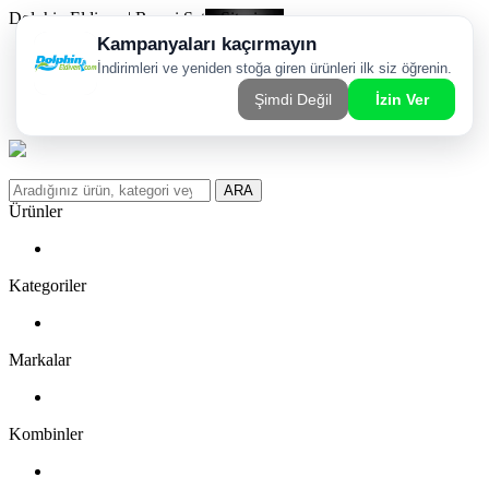
Dolphin Eldiven | Resmi Satış Sitesi
Kargom Nerede?
WhatsApp Sipariş Hattı
Favorilerim
ARA
Ürünler
Kategoriler
Markalar
Kombinler