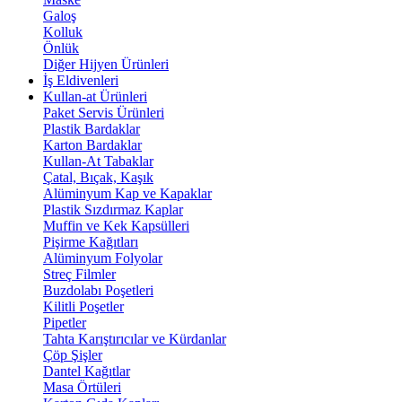
Galoş
Kolluk
Önlük
Diğer Hijyen Ürünleri
İş Eldivenleri
Kullan-at Ürünleri
Paket Servis Ürünleri
Plastik Bardaklar
Karton Bardaklar
Kullan-At Tabaklar
Çatal, Bıçak, Kaşık
Alüminyum Kap ve Kapaklar
Plastik Sızdırmaz Kaplar
Muffin ve Kek Kapsülleri
Pişirme Kağıtları
Alüminyum Folyolar
Streç Filmler
Buzdolabı Poşetleri
Kilitli Poşetler
Pipetler
Tahta Karıştırıcılar ve Kürdanlar
Çöp Şişler
Dantel Kağıtlar
Masa Örtüleri