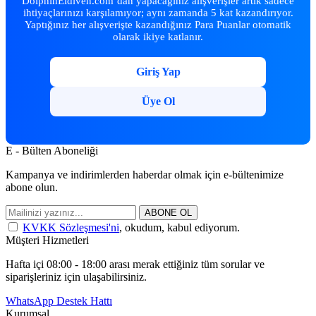
DolphinEldiven.com’dan yapacağınız alışverişler artık sadece
ihtiyaçlarınızı karşılamıyor; aynı zamanda 5 kat kazandırıyor.
Yaptığınız her alışverişte kazandığınız Para Puanlar otomatik
olarak ikiye katlanır.
Giriş Yap
Üye Ol
E - Bülten Aboneliği
Kampanya ve indirimlerden haberdar olmak için e-bültenimize
abone olun.
ABONE OL
KVKK Sözleşmesi'ni
, okudum, kabul ediyorum.
Müşteri Hizmetleri
Hafta içi 08:00 - 18:00 arası merak ettiğiniz tüm sorular ve
siparişleriniz için ulaşabilirsiniz.
WhatsApp Destek Hattı
Kurumsal