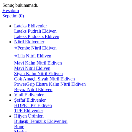
Sonuç bulunamadı.
Hesabım
Sepetim
(
0
)
Lateks Eldivenler
Lateks Pudralı Eldiven
Lateks Pudrasız Eldiven
Nitril Eldivenler
⭐Pembe Nitril Eldiven
⭐Lila Nitril Eldiven
Mavi Kalın Nitril Eldiven
Mavi Nitril Eldiven
Siyah Kalın Nitril Eldiven
Çok Amaçlı Siyah Nitril Eldiven
PowerGrip Ekstra Kalın Nitril Eldiven
Beyaz Nitril Eldiven
Vinil Eldivenler
Şeffaf Eldivenler
HDPE - PE Eldiven
TPE Eldivenler
Hijyen Ürünleri
Bulaşık-Temizlik Eldivenleri
Bone
Maske