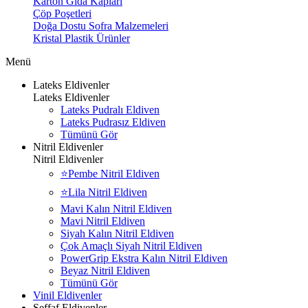
Karton Gıda Kapları
Çöp Poşetleri
Doğa Dostu Sofra Malzemeleri
Kristal Plastik Ürünler
Menü
Lateks Eldivenler
Lateks Eldivenler
Lateks Pudralı Eldiven
Lateks Pudrasız Eldiven
Tümünü Gör
Nitril Eldivenler
Nitril Eldivenler
⭐Pembe Nitril Eldiven
⭐Lila Nitril Eldiven
Mavi Kalın Nitril Eldiven
Mavi Nitril Eldiven
Siyah Kalın Nitril Eldiven
Çok Amaçlı Siyah Nitril Eldiven
PowerGrip Ekstra Kalın Nitril Eldiven
Beyaz Nitril Eldiven
Tümünü Gör
Vinil Eldivenler
Şeffaf Eldivenler