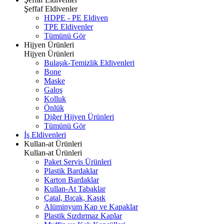
Şeffaf Eldivenler
HDPE - PE Eldiven
TPE Eldivenler
Tümünü Gör
Hijyen Ürünleri
Hijyen Ürünleri
Bulaşık-Temizlik Eldivenleri
Bone
Maske
Galoş
Kolluk
Önlük
Diğer Hijyen Ürünleri
Tümünü Gör
İş Eldivenleri
Kullan-at Ürünleri
Kullan-at Ürünleri
Paket Servis Ürünleri
Plastik Bardaklar
Karton Bardaklar
Kullan-At Tabaklar
Çatal, Bıçak, Kaşık
Alüminyum Kap ve Kapaklar
Plastik Sızdırmaz Kaplar