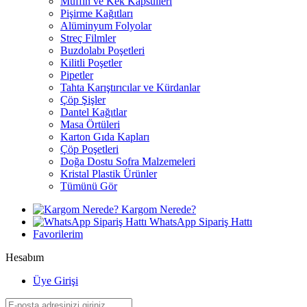
Muffin ve Kek Kapsülleri
Pişirme Kağıtları
Alüminyum Folyolar
Streç Filmler
Buzdolabı Poşetleri
Kilitli Poşetler
Pipetler
Tahta Karıştırıcılar ve Kürdanlar
Çöp Şişler
Dantel Kağıtlar
Masa Örtüleri
Karton Gıda Kapları
Çöp Poşetleri
Doğa Dostu Sofra Malzemeleri
Kristal Plastik Ürünler
Tümünü Gör
Kargom Nerede?
WhatsApp Sipariş Hattı
Favorilerim
Hesabım
Üye Girişi