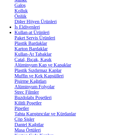
Galoş
Kolluk
Önlük
Diğer Hijyen Ürünleri
İş Eldivenleri
Kullan-at Ürünleri
Paket Servis Ürünleri
Plastik Bardaklar
Karton Bardaklar
Kullan-At Tabaklar
Çatal, Bıçak, Kaşık
Alüminyum Kap ve Kapaklar
Plastik Sızdırmaz Kaplar
Muffin ve Kek Kapsülleri
Pişirme Kağıtları
Alüminyum Folyolar
Streç Filmler
Buzdolabı Poşetleri
Kilitli Poşetler
Pipetler
Tahta Karıştırıcılar ve Kürdanlar
Çöp Şişler
Dantel Kağıtlar
Masa Örtüleri