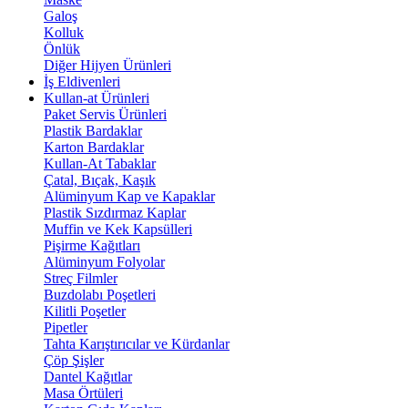
Galoş
Kolluk
Önlük
Diğer Hijyen Ürünleri
İş Eldivenleri
Kullan-at Ürünleri
Paket Servis Ürünleri
Plastik Bardaklar
Karton Bardaklar
Kullan-At Tabaklar
Çatal, Bıçak, Kaşık
Alüminyum Kap ve Kapaklar
Plastik Sızdırmaz Kaplar
Muffin ve Kek Kapsülleri
Pişirme Kağıtları
Alüminyum Folyolar
Streç Filmler
Buzdolabı Poşetleri
Kilitli Poşetler
Pipetler
Tahta Karıştırıcılar ve Kürdanlar
Çöp Şişler
Dantel Kağıtlar
Masa Örtüleri