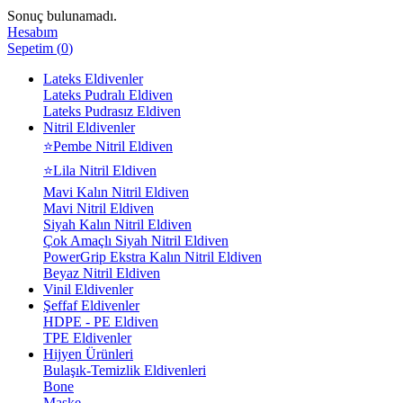
Sonuç bulunamadı.
Hesabım
Sepetim
(
0
)
Lateks Eldivenler
Lateks Pudralı Eldiven
Lateks Pudrasız Eldiven
Nitril Eldivenler
⭐Pembe Nitril Eldiven
⭐Lila Nitril Eldiven
Mavi Kalın Nitril Eldiven
Mavi Nitril Eldiven
Siyah Kalın Nitril Eldiven
Çok Amaçlı Siyah Nitril Eldiven
PowerGrip Ekstra Kalın Nitril Eldiven
Beyaz Nitril Eldiven
Vinil Eldivenler
Şeffaf Eldivenler
HDPE - PE Eldiven
TPE Eldivenler
Hijyen Ürünleri
Bulaşık-Temizlik Eldivenleri
Bone
Maske