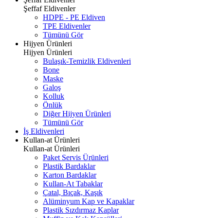
Şeffaf Eldivenler
HDPE - PE Eldiven
TPE Eldivenler
Tümünü Gör
Hijyen Ürünleri
Hijyen Ürünleri
Bulaşık-Temizlik Eldivenleri
Bone
Maske
Galoş
Kolluk
Önlük
Diğer Hijyen Ürünleri
Tümünü Gör
İş Eldivenleri
Kullan-at Ürünleri
Kullan-at Ürünleri
Paket Servis Ürünleri
Plastik Bardaklar
Karton Bardaklar
Kullan-At Tabaklar
Çatal, Bıçak, Kaşık
Alüminyum Kap ve Kapaklar
Plastik Sızdırmaz Kaplar