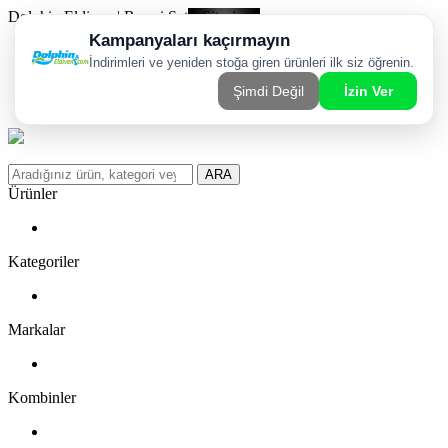
Dolphin Eldiven | Resmi Satış Sitesi
Kargom Nerede?
WhatsApp Sipariş Hattı
Favorilerim
ARA
Ürünler
Kategoriler
Markalar
Kombinler