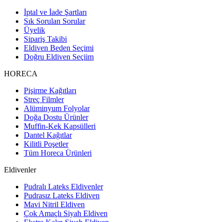
İptal ve İade Şartları
Sık Sorulan Sorular
Üyelik
Sipariş Takibi
Eldiven Beden Seçimi
Doğru Eldiven Seçiim
HORECA
Pişirme Kağıtları
Streç Filmler
Alüminyum Folyolar
Doğa Dostu Ürünler
Muffin-Kek Kapsülleri
Dantel Kağıtlar
Kilitli Poşetler
Tüm Horeca Ürünleri
Eldivenler
Pudralı Lateks Eldivenler
Pudrasız Lateks Eldiven
Mavi Nitril Eldiven
Çok Amaçlı Siyah Eldiven