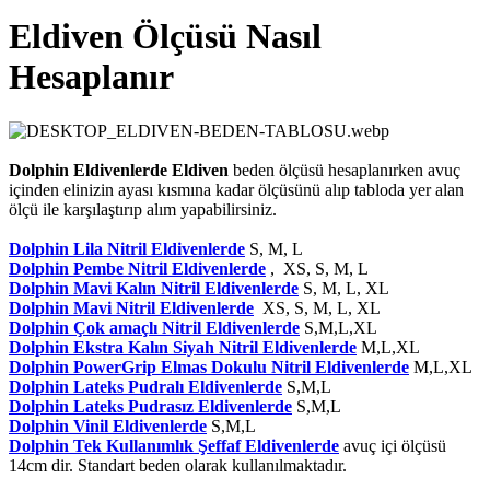
Eldiven Ölçüsü Nasıl
Hesaplanır
Dolphin Eldivenlerde Eldiven
beden ölçüsü hesaplanırken avuç
içinden elinizin ayası kısmına kadar ölçüsünü alıp tabloda yer alan
ölçü ile karşılaştırıp alım yapabilirsiniz.
Dolphin Lila Nitril Eldivenlerde
S, M, L
Dolphin Pembe Nitril Eldivenlerde
, XS, S, M, L
Dolphin Mavi Kalın Nitril Eldivenlerde
S, M, L, XL
Dolphin Mavi Nitril Eldivenlerde
XS, S, M, L, XL
Dolphin Çok amaçlı Nitril Eldivenlerde
S,M,L,XL
Dolphin Ekstra Kalın Siyah Nitril Eldivenlerde
M,L,XL
Dolphin PowerGrip Elmas Dokulu Nitril Eldivenlerde
M,L,XL
D
olphin Lateks Pudralı Eldivenlerde
S,M,L
Dolphin Lateks Pudrasız Eldivenlerde
S,M,L
Dolphin Vinil Eldivenlerde
S,M,L
Dolphin Tek Kullanımlık Şeffaf Eldivenlerde
avuç içi ölçüsü
14cm dir. Standart beden olarak kullanılmaktadır.