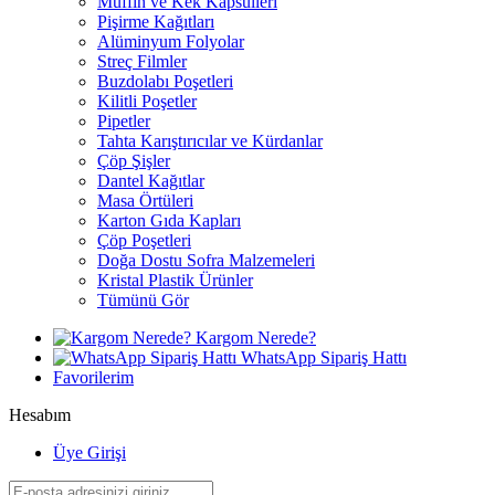
Muffin ve Kek Kapsülleri
Pişirme Kağıtları
Alüminyum Folyolar
Streç Filmler
Buzdolabı Poşetleri
Kilitli Poşetler
Pipetler
Tahta Karıştırıcılar ve Kürdanlar
Çöp Şişler
Dantel Kağıtlar
Masa Örtüleri
Karton Gıda Kapları
Çöp Poşetleri
Doğa Dostu Sofra Malzemeleri
Kristal Plastik Ürünler
Tümünü Gör
Kargom Nerede?
WhatsApp Sipariş Hattı
Favorilerim
Hesabım
Üye Girişi