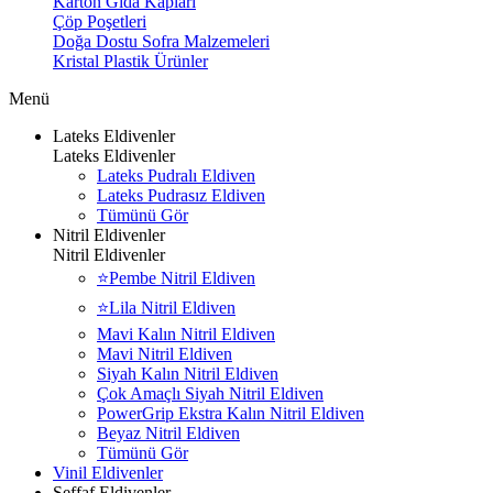
Karton Gıda Kapları
Çöp Poşetleri
Doğa Dostu Sofra Malzemeleri
Kristal Plastik Ürünler
Menü
Lateks Eldivenler
Lateks Eldivenler
Lateks Pudralı Eldiven
Lateks Pudrasız Eldiven
Tümünü Gör
Nitril Eldivenler
Nitril Eldivenler
⭐Pembe Nitril Eldiven
⭐Lila Nitril Eldiven
Mavi Kalın Nitril Eldiven
Mavi Nitril Eldiven
Siyah Kalın Nitril Eldiven
Çok Amaçlı Siyah Nitril Eldiven
PowerGrip Ekstra Kalın Nitril Eldiven
Beyaz Nitril Eldiven
Tümünü Gör
Vinil Eldivenler
Şeffaf Eldivenler