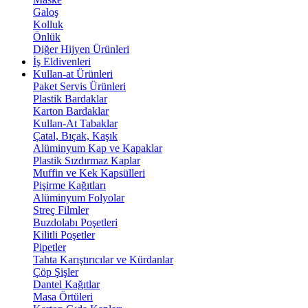
Galoş
Kolluk
Önlük
Diğer Hijyen Ürünleri
İş Eldivenleri
Kullan-at Ürünleri
Paket Servis Ürünleri
Plastik Bardaklar
Karton Bardaklar
Kullan-At Tabaklar
Çatal, Bıçak, Kaşık
Alüminyum Kap ve Kapaklar
Plastik Sızdırmaz Kaplar
Muffin ve Kek Kapsülleri
Pişirme Kağıtları
Alüminyum Folyolar
Streç Filmler
Buzdolabı Poşetleri
Kilitli Poşetler
Pipetler
Tahta Karıştırıcılar ve Kürdanlar
Çöp Şişler
Dantel Kağıtlar
Masa Örtüleri