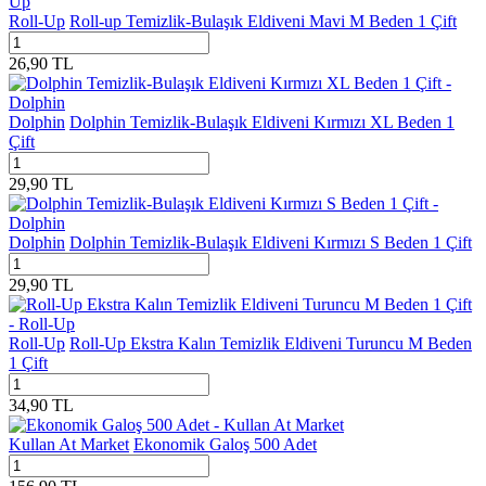
Roll-Up
Roll-up Temizlik-Bulaşık Eldiveni Mavi M Beden 1 Çift
26,90
TL
Dolphin
Dolphin Temizlik-Bulaşık Eldiveni Kırmızı XL Beden 1
Çift
29,90
TL
Dolphin
Dolphin Temizlik-Bulaşık Eldiveni Kırmızı S Beden 1 Çift
29,90
TL
Roll-Up
Roll-Up Ekstra Kalın Temizlik Eldiveni Turuncu M Beden
1 Çift
34,90
TL
Kullan At Market
Ekonomik Galoş 500 Adet