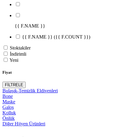
{{ F.NAME }}
{{ F.NAME }}
({{ F.COUNT }})
Stoktakiler
İndirimli
Yeni
Fiyat
FİLTRELE
Bulaşık-Temizlik Eldivenleri
Bone
Maske
Galoş
Kolluk
Önlük
Diğer Hijyen Ürünleri