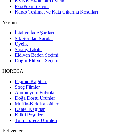
KVKK Aydınlatma Metni
ParaPuan Sistemi
Kargo Teslimat ve Kata Çıkarma Koşulları
Yardım
İptal ve İade Şartları
Sık Sorulan Sorular
Üyelik
Sipariş Takibi
Eldiven Beden Seçimi
Doğru Eldiven Seçiim
HORECA
Pişirme Kağıtları
Streç Filmler
Alüminyum Folyolar
Doğa Dostu Ürünler
Muffin-Kek Kapsülleri
Dantel Kağıtlar
Kilitli Poşetler
Tüm Horeca Ürünleri
Eldivenler