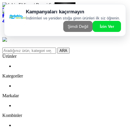
Dolphin Eldiven | Resmi Satış Sitesi
Kargom Nerede?
WhatsApp Sipariş Hattı
Favorilerim
ARA
Ürünler
Kategoriler
Markalar
Kombinler