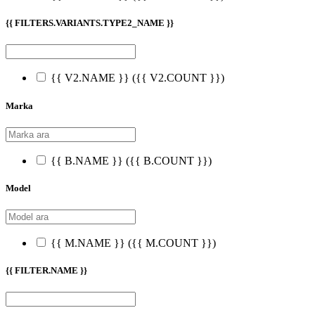
{{ FILTERS.VARIANTS.TYPE2_NAME }}
{{ V2.NAME }}
({{ V2.COUNT }})
Marka
{{ B.NAME }}
({{ B.COUNT }})
Model
{{ M.NAME }}
({{ M.COUNT }})
{{ FILTER.NAME }}