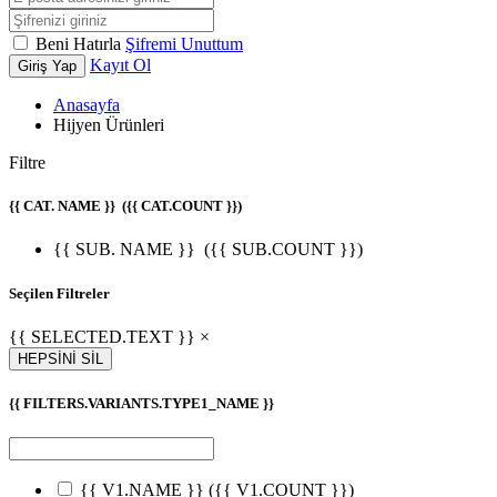
Beni Hatırla
Şifremi Unuttum
Kayıt Ol
Giriş Yap
Anasayfa
Hijyen Ürünleri
Filtre
{{ CAT. NAME }}
({{ CAT.COUNT }})
{{ SUB. NAME }}
({{ SUB.COUNT }})
Seçilen Filtreler
{{ SELECTED.TEXT }} ×
HEPSİNİ SİL
{{ FILTERS.VARIANTS.TYPE1_NAME }}
{{ V1.NAME }}
({{ V1.COUNT }})