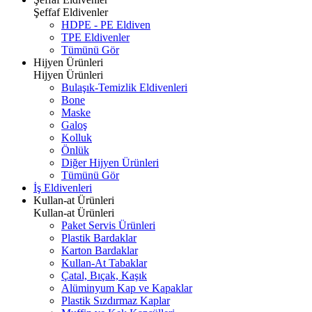
Şeffaf Eldivenler
HDPE - PE Eldiven
TPE Eldivenler
Tümünü Gör
Hijyen Ürünleri
Hijyen Ürünleri
Bulaşık-Temizlik Eldivenleri
Bone
Maske
Galoş
Kolluk
Önlük
Diğer Hijyen Ürünleri
Tümünü Gör
İş Eldivenleri
Kullan-at Ürünleri
Kullan-at Ürünleri
Paket Servis Ürünleri
Plastik Bardaklar
Karton Bardaklar
Kullan-At Tabaklar
Çatal, Bıçak, Kaşık
Alüminyum Kap ve Kapaklar
Plastik Sızdırmaz Kaplar