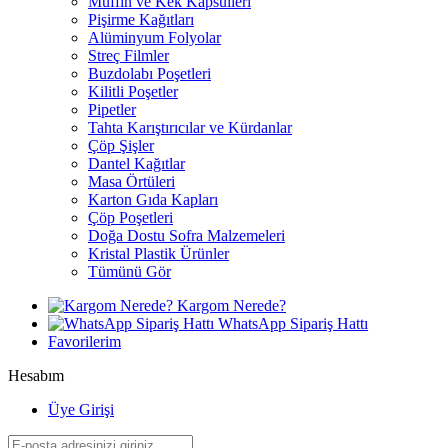
Muffin ve Kek Kapsülleri
Pişirme Kağıtları
Alüminyum Folyolar
Streç Filmler
Buzdolabı Poşetleri
Kilitli Poşetler
Pipetler
Tahta Karıştırıcılar ve Kürdanlar
Çöp Şişler
Dantel Kağıtlar
Masa Örtüleri
Karton Gıda Kapları
Çöp Poşetleri
Doğa Dostu Sofra Malzemeleri
Kristal Plastik Ürünler
Tümünü Gör
Kargom Nerede?
WhatsApp Sipariş Hattı
Favorilerim
Hesabım
Üye Girişi