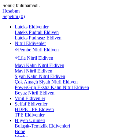
Sonuç bulunamadı.
Hesabım
Sepetim
(
0
)
Lateks Eldivenler
Lateks Pudralı Eldiven
Lateks Pudrasız Eldiven
Nitril Eldivenler
⭐Pembe Nitril Eldiven
⭐Lila Nitril Eldiven
Mavi Kalın Nitril Eldiven
Mavi Nitril Eldiven
Siyah Kalın Nitril Eldiven
Çok Amaçlı Siyah Nitril Eldiven
PowerGrip Ekstra Kalın Nitril Eldiven
Beyaz Nitril Eldiven
Vinil Eldivenler
Şeffaf Eldivenler
HDPE - PE Eldiven
TPE Eldivenler
Hijyen Ürünleri
Bulaşık-Temizlik Eldivenleri
Bone
Maske