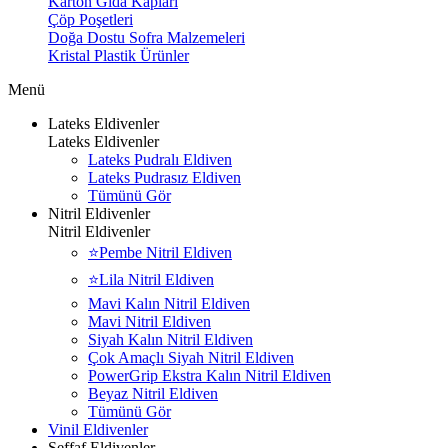
Karton Gıda Kapları
Çöp Poşetleri
Doğa Dostu Sofra Malzemeleri
Kristal Plastik Ürünler
Menü
Lateks Eldivenler
Lateks Eldivenler
Lateks Pudralı Eldiven
Lateks Pudrasız Eldiven
Tümünü Gör
Nitril Eldivenler
Nitril Eldivenler
⭐Pembe Nitril Eldiven
⭐Lila Nitril Eldiven
Mavi Kalın Nitril Eldiven
Mavi Nitril Eldiven
Siyah Kalın Nitril Eldiven
Çok Amaçlı Siyah Nitril Eldiven
PowerGrip Ekstra Kalın Nitril Eldiven
Beyaz Nitril Eldiven
Tümünü Gör
Vinil Eldivenler
Şeffaf Eldivenler