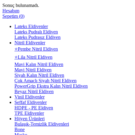
Sonuç bulunamadı.
Hesabım
Sepetim
(
0
)
Lateks Eldivenler
Lateks Pudralı Eldiven
Lateks Pudrasız Eldiven
Nitril Eldivenler
⭐Pembe Nitril Eldiven
⭐Lila Nitril Eldiven
Mavi Kalın Nitril Eldiven
Mavi Nitril Eldiven
Siyah Kalın Nitril Eldiven
Çok Amaçlı Siyah Nitril Eldiven
PowerGrip Ekstra Kalın Nitril Eldiven
Beyaz Nitril Eldiven
Vinil Eldivenler
Şeffaf Eldivenler
HDPE - PE Eldiven
TPE Eldivenler
Hijyen Ürünleri
Bulaşık-Temizlik Eldivenleri
Bone
Maske