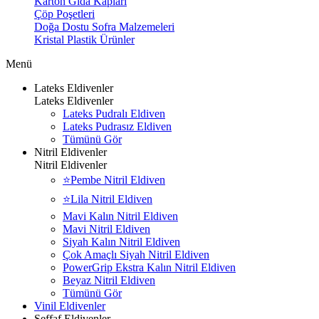
Karton Gıda Kapları
Çöp Poşetleri
Doğa Dostu Sofra Malzemeleri
Kristal Plastik Ürünler
Menü
Lateks Eldivenler
Lateks Eldivenler
Lateks Pudralı Eldiven
Lateks Pudrasız Eldiven
Tümünü Gör
Nitril Eldivenler
Nitril Eldivenler
⭐Pembe Nitril Eldiven
⭐Lila Nitril Eldiven
Mavi Kalın Nitril Eldiven
Mavi Nitril Eldiven
Siyah Kalın Nitril Eldiven
Çok Amaçlı Siyah Nitril Eldiven
PowerGrip Ekstra Kalın Nitril Eldiven
Beyaz Nitril Eldiven
Tümünü Gör
Vinil Eldivenler
Şeffaf Eldivenler