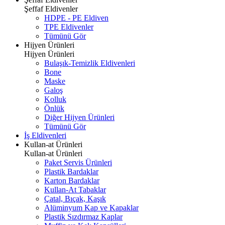
Şeffaf Eldivenler
HDPE - PE Eldiven
TPE Eldivenler
Tümünü Gör
Hijyen Ürünleri
Hijyen Ürünleri
Bulaşık-Temizlik Eldivenleri
Bone
Maske
Galoş
Kolluk
Önlük
Diğer Hijyen Ürünleri
Tümünü Gör
İş Eldivenleri
Kullan-at Ürünleri
Kullan-at Ürünleri
Paket Servis Ürünleri
Plastik Bardaklar
Karton Bardaklar
Kullan-At Tabaklar
Çatal, Bıçak, Kaşık
Alüminyum Kap ve Kapaklar
Plastik Sızdırmaz Kaplar