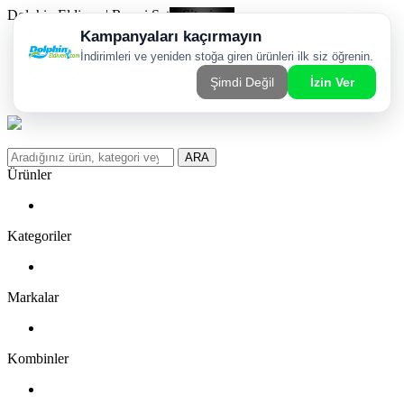
Dolphin Eldiven | Resmi Satış Sitesi
Kargom Nerede?
WhatsApp Sipariş Hattı
Favorilerim
ARA
Ürünler
Kategoriler
Markalar
Kombinler