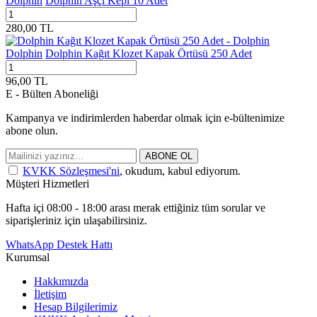
Dolphin
Dolphin Aşçı Kepi 10 Adet
280,00
TL
Dolphin
Dolphin Kağıt Klozet Kapak Örtüsü 250 Adet
96,00
TL
E - Bülten Aboneliği
Kampanya ve indirimlerden haberdar olmak için e-bültenimize
abone olun.
ABONE OL
KVKK Sözleşmesi'ni
, okudum, kabul ediyorum.
Müşteri Hizmetleri
Hafta içi 08:00 - 18:00 arası merak ettiğiniz tüm sorular ve
siparişleriniz için ulaşabilirsiniz.
WhatsApp Destek Hattı
Kurumsal
Hakkımızda
İletişim
Hesap Bilgilerimiz