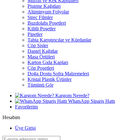
Muffin ve Kek Kapsülleri
Pişirme Kağıtları
Alüminyum Folyolar
Streç Filmler
Buzdolabı Poşetleri
Kilitli Poşetler
Pipetler
Tahta Karıştırıcılar ve Kürdanlar
Çöp Şişler
Dantel Kağıtlar
Masa Örtüleri
Karton Gıda Kapları
Çöp Poşetleri
Doğa Dostu Sofra Malzemeleri
Kristal Plastik Ürünler
Tümünü Gör
Kargom Nerede?
WhatsApp Sipariş Hattı
Favorilerim
Hesabım
Üye Girişi