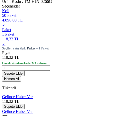
Ürün Kodu :
TM-HJN-0266G
Seçenekler
Koli
50 Paket
4.896,00 TL
✓
Paket
1 Paket
118,32 TL
✓
Seçilen satış tipi:
Paket
– 1 Paket
Fiyat
118,32 TL
Havale ile ödemelerde %3 indirim
Sepete Ekle
Hemen Al
Tükendi
Gelince Haber Ver
118,32
TL
Sepete Ekle
Gelince Haber Ver