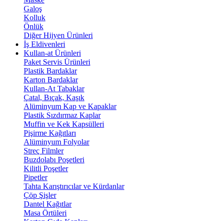
Galoş
Kolluk
Önlük
Diğer Hijyen Ürünleri
İş Eldivenleri
Kullan-at Ürünleri
Paket Servis Ürünleri
Plastik Bardaklar
Karton Bardaklar
Kullan-At Tabaklar
Çatal, Bıçak, Kaşık
Alüminyum Kap ve Kapaklar
Plastik Sızdırmaz Kaplar
Muffin ve Kek Kapsülleri
Pişirme Kağıtları
Alüminyum Folyolar
Streç Filmler
Buzdolabı Poşetleri
Kilitli Poşetler
Pipetler
Tahta Karıştırıcılar ve Kürdanlar
Çöp Şişler
Dantel Kağıtlar
Masa Örtüleri