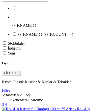
{{ F.NAME }}
{{ F.NAME }}
({{ F.COUNT }})
Stoktakiler
İndirimli
Yeni
Fiyat
FİLTRELE
Kristal Plastik Kaseler & Kaplar & Tabaklar
Filtre
Tükenenleri Gösterme
3
4