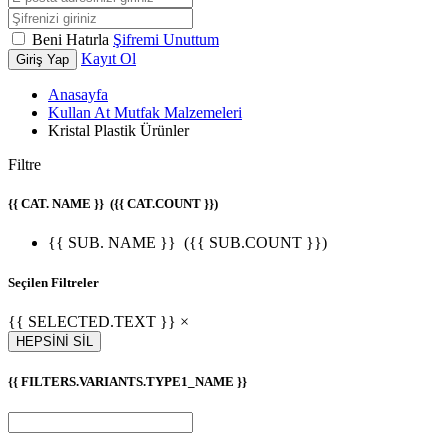
Beni Hatırla
Şifremi Unuttum
Kayıt Ol
Giriş Yap
Anasayfa
Kullan At Mutfak Malzemeleri
Kristal Plastik Ürünler
Filtre
{{ CAT. NAME }}
({{ CAT.COUNT }})
{{ SUB. NAME }}
({{ SUB.COUNT }})
Seçilen Filtreler
{{ SELECTED.TEXT }} ×
HEPSİNİ SİL
{{ FILTERS.VARIANTS.TYPE1_NAME }}