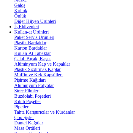
Galoş
Kolluk
Önlük
Diğer Hijyen Ürünleri
İş Eldivenleri
Kullan-at Ürünleri
Paket Servis Ürünleri
Plastik Bardaklar
Karton Bardaklar
Kullan-At Tabaklar
Çatal, Bıçak, Kaşık
Alüminyum Kap ve Kapaklar
Plastik Sızdırmaz Kaplar
Muffin ve Kek Kapsülleri
Pişirme Kağıtları
Alüminyum Folyolar
Streç Filmler
Buzdolabı Poşetleri
Kilitli Poşetler
Pipetler
Tahta Karıştırıcılar ve Kürdanlar
Çöp Şişler
Dantel Kağıtlar
Masa Örtüleri