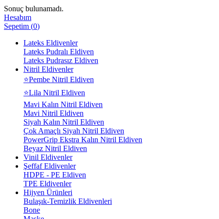
Sonuç bulunamadı.
Hesabım
Sepetim
(
0
)
Lateks Eldivenler
Lateks Pudralı Eldiven
Lateks Pudrasız Eldiven
Nitril Eldivenler
⭐Pembe Nitril Eldiven
⭐Lila Nitril Eldiven
Mavi Kalın Nitril Eldiven
Mavi Nitril Eldiven
Siyah Kalın Nitril Eldiven
Çok Amaçlı Siyah Nitril Eldiven
PowerGrip Ekstra Kalın Nitril Eldiven
Beyaz Nitril Eldiven
Vinil Eldivenler
Şeffaf Eldivenler
HDPE - PE Eldiven
TPE Eldivenler
Hijyen Ürünleri
Bulaşık-Temizlik Eldivenleri
Bone
Maske