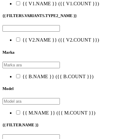
{{ V1.NAME }}
({{ V1.COUNT }})
{{ FILTERS.VARIANTS.TYPE2_NAME }}
{{ V2.NAME }}
({{ V2.COUNT }})
Marka
{{ B.NAME }}
({{ B.COUNT }})
Model
{{ M.NAME }}
({{ M.COUNT }})
{{ FILTER.NAME }}