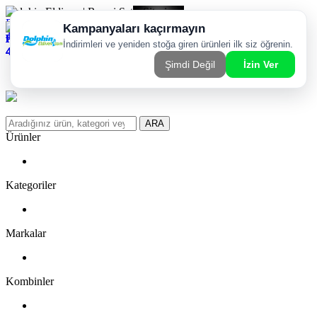
Dolphin Eldiven | Resmi Satış Sitesi
Kargom Nerede?
WhatsApp Sipariş Hattı
Favorilerim
ARA
Ürünler
Kategoriler
Markalar
Kombinler