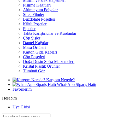
Muffin ve Kek Kapsülleri
Pişirme Kağıtları
Alüminyum Folyolar
Streç Filmler
Buzdolabı Poşetleri
Kilitli Poşetler
Pipetler
Tahta Karıştırıcılar ve Kürdanlar
Çöp Şişler
Dantel Kağıtlar
Masa Örtüleri
Karton Gıda Kapları
Çöp Poşetleri
Doğa Dostu Sofra Malzemeleri
Kristal Plastik Ürünler
Tümünü Gör
Kargom Nerede?
WhatsApp Sipariş Hattı
Favorilerim
Hesabım
Üye Girişi