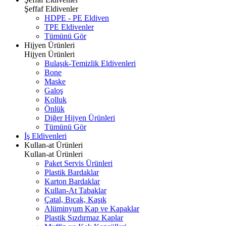
Şeffaf Eldivenler
HDPE - PE Eldiven
TPE Eldivenler
Tümünü Gör
Hijyen Ürünleri
Hijyen Ürünleri
Bulaşık-Temizlik Eldivenleri
Bone
Maske
Galoş
Kolluk
Önlük
Diğer Hijyen Ürünleri
Tümünü Gör
İş Eldivenleri
Kullan-at Ürünleri
Kullan-at Ürünleri
Paket Servis Ürünleri
Plastik Bardaklar
Karton Bardaklar
Kullan-At Tabaklar
Çatal, Bıçak, Kaşık
Alüminyum Kap ve Kapaklar
Plastik Sızdırmaz Kaplar