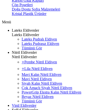
Karton Gıda Kapları
Çöp Poşetleri
Doğa Dostu Sofra Malzemeleri
Kristal Plastik Ürünler
Menü
Lateks Eldivenler
Lateks Eldivenler
Lateks Pudralı Eldiven
Lateks Pudrasız Eldiven
Tümünü Gör
Nitril Eldivenler
Nitril Eldivenler
⭐Pembe Nitril Eldiven
⭐Lila Nitril Eldiven
Mavi Kalın Nitril Eldiven
Mavi Nitril Eldiven
Siyah Kalın Nitril Eldiven
Çok Amaçlı Siyah Nitril Eldiven
PowerGrip Ekstra Kalın Nitril Eldiven
Beyaz Nitril Eldiven
Tümünü Gör
Vinil Eldivenler
Şeffaf Eldivenler