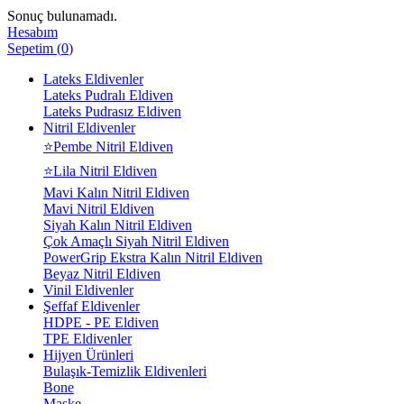
Sonuç bulunamadı.
Hesabım
Sepetim
(
0
)
Lateks Eldivenler
Lateks Pudralı Eldiven
Lateks Pudrasız Eldiven
Nitril Eldivenler
⭐Pembe Nitril Eldiven
⭐Lila Nitril Eldiven
Mavi Kalın Nitril Eldiven
Mavi Nitril Eldiven
Siyah Kalın Nitril Eldiven
Çok Amaçlı Siyah Nitril Eldiven
PowerGrip Ekstra Kalın Nitril Eldiven
Beyaz Nitril Eldiven
Vinil Eldivenler
Şeffaf Eldivenler
HDPE - PE Eldiven
TPE Eldivenler
Hijyen Ürünleri
Bulaşık-Temizlik Eldivenleri
Bone
Maske