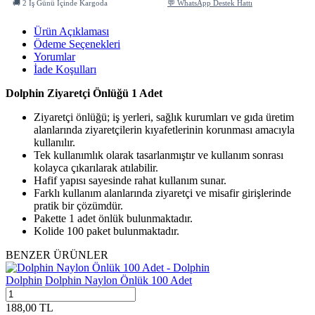
🚚 2 İş Günü İçinde Kargoda
💬 WhatsApp Destek Hattı
Ürün Açıklaması
Ödeme Seçenekleri
Yorumlar
İade Koşulları
Dolphin Ziyaretçi Önlüğü 1 Adet
Ziyaretçi önlüğü; iş yerleri, sağlık kurumları ve gıda üretim
alanlarında ziyaretçilerin kıyafetlerinin korunması amacıyla
kullanılır.
Tek kullanımlık olarak tasarlanmıştır ve kullanım sonrası
kolayca çıkarılarak atılabilir.
Hafif yapısı sayesinde rahat kullanım sunar.
Farklı kullanım alanlarında ziyaretçi ve misafir girişlerinde
pratik bir çözümdür.
Pakette 1 adet önlük bulunmaktadır.
Kolide 100 paket bulunmaktadır.
BENZER ÜRÜNLER
Dolphin
Dolphin Naylon Önlük 100 Adet
188,00
TL