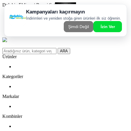
Dolphin Eldiven | Resmi Satış Sitesi
Kargom Nerede?
WhatsApp Sipariş Hattı
Favorilerim
ARA
Ürünler
Kategoriler
Markalar
Kombinler