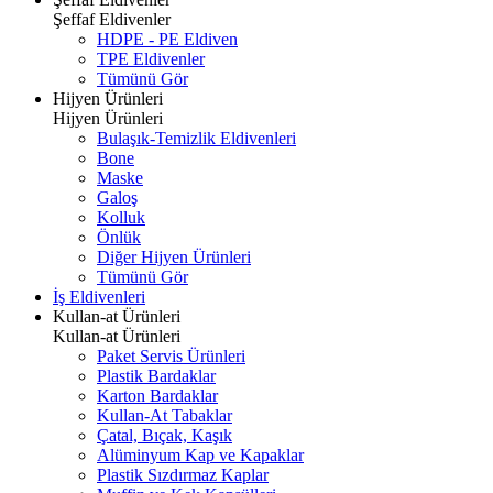
Şeffaf Eldivenler
HDPE - PE Eldiven
TPE Eldivenler
Tümünü Gör
Hijyen Ürünleri
Hijyen Ürünleri
Bulaşık-Temizlik Eldivenleri
Bone
Maske
Galoş
Kolluk
Önlük
Diğer Hijyen Ürünleri
Tümünü Gör
İş Eldivenleri
Kullan-at Ürünleri
Kullan-at Ürünleri
Paket Servis Ürünleri
Plastik Bardaklar
Karton Bardaklar
Kullan-At Tabaklar
Çatal, Bıçak, Kaşık
Alüminyum Kap ve Kapaklar
Plastik Sızdırmaz Kaplar