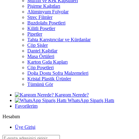
Muffin ve Kek Kapsülleri
Pişirme Kağıtları
Alüminyum Folyolar
Streç Filmler
Buzdolabı Poşetleri
Kilitli Poşetler
Pipetler
Tahta Karıştırıcılar ve Kürdanlar
Çöp Şişler
Dantel Kağıtlar
Masa Örtüleri
Karton Gıda Kapları
Çöp Poşetleri
Doğa Dostu Sofra Malzemeleri
Kristal Plastik Ürünler
Tümünü Gör
Kargom Nerede?
WhatsApp Sipariş Hattı
Favorilerim
Hesabım
Üye Girişi