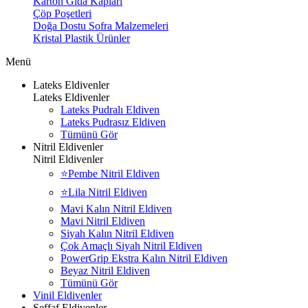
Karton Gıda Kapları
Çöp Poşetleri
Doğa Dostu Sofra Malzemeleri
Kristal Plastik Ürünler
Menü
Lateks Eldivenler
Lateks Eldivenler
Lateks Pudralı Eldiven
Lateks Pudrasız Eldiven
Tümünü Gör
Nitril Eldivenler
Nitril Eldivenler
⭐Pembe Nitril Eldiven
⭐Lila Nitril Eldiven
Mavi Kalın Nitril Eldiven
Mavi Nitril Eldiven
Siyah Kalın Nitril Eldiven
Çok Amaçlı Siyah Nitril Eldiven
PowerGrip Ekstra Kalın Nitril Eldiven
Beyaz Nitril Eldiven
Tümünü Gör
Vinil Eldivenler
Şeffaf Eldivenler