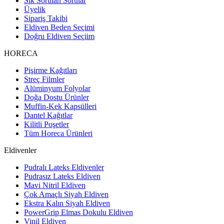
Sık Sorulan Sorular
Üyelik
Sipariş Takibi
Eldiven Beden Seçimi
Doğru Eldiven Seçiim
HORECA
Pişirme Kağıtları
Streç Filmler
Alüminyum Folyolar
Doğa Dostu Ürünler
Muffin-Kek Kapsülleri
Dantel Kağıtlar
Kilitli Poşetler
Tüm Horeca Ürünleri
Eldivenler
Pudralı Lateks Eldivenler
Pudrasız Lateks Eldiven
Mavi Nitril Eldiven
Çok Amaçlı Siyah Eldiven
Ekstra Kalın Siyah Eldiven
PowerGrip Elmas Dokulu Eldiven
Vinil Eldiven