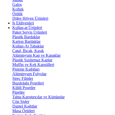
Galoş
Kolluk
Önlük
Diğer Hijyen Ürünleri
İş Eldivenleri
Kullan-at Ürünleri
Paket Servis Ürünleri
Plastik Bardaklar
Karton Bardaklar
Kullan-At Tabaklar
Çatal, Bıçak, Kaşık
Alüminyum Kap ve Kapaklar
Plastik Sızdırmaz Kaplar
Muffin ve Kek Kapsülleri
Pişirme Kağıtları
Alüminyum Folyolar
Streç Filmler
Buzdolabı Poşetleri
Kilitli Poşetler
Pipetler
Tahta Karıştırıcılar ve Kürdanlar
Çöp Şişler
Dantel Kağıtlar
Masa Örtüleri