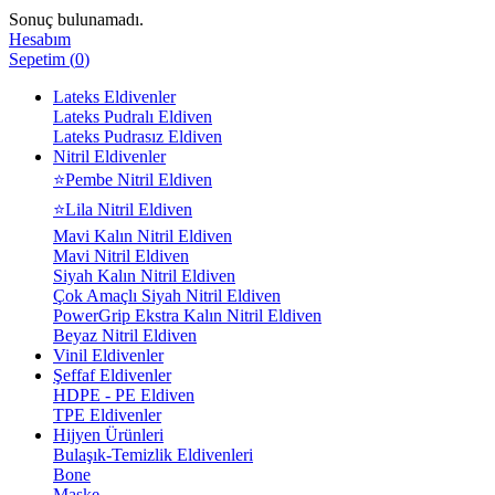
Sonuç bulunamadı.
Hesabım
Sepetim
(
0
)
Lateks Eldivenler
Lateks Pudralı Eldiven
Lateks Pudrasız Eldiven
Nitril Eldivenler
⭐Pembe Nitril Eldiven
⭐Lila Nitril Eldiven
Mavi Kalın Nitril Eldiven
Mavi Nitril Eldiven
Siyah Kalın Nitril Eldiven
Çok Amaçlı Siyah Nitril Eldiven
PowerGrip Ekstra Kalın Nitril Eldiven
Beyaz Nitril Eldiven
Vinil Eldivenler
Şeffaf Eldivenler
HDPE - PE Eldiven
TPE Eldivenler
Hijyen Ürünleri
Bulaşık-Temizlik Eldivenleri
Bone
Maske