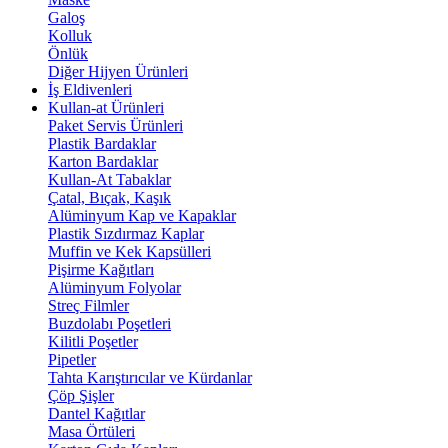
Galoş
Kolluk
Önlük
Diğer Hijyen Ürünleri
İş Eldivenleri
Kullan-at Ürünleri
Paket Servis Ürünleri
Plastik Bardaklar
Karton Bardaklar
Kullan-At Tabaklar
Çatal, Bıçak, Kaşık
Alüminyum Kap ve Kapaklar
Plastik Sızdırmaz Kaplar
Muffin ve Kek Kapsülleri
Pişirme Kağıtları
Alüminyum Folyolar
Streç Filmler
Buzdolabı Poşetleri
Kilitli Poşetler
Pipetler
Tahta Karıştırıcılar ve Kürdanlar
Çöp Şişler
Dantel Kağıtlar
Masa Örtüleri