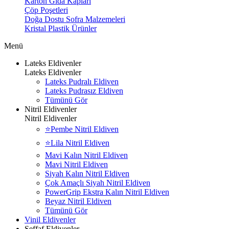
Karton Gıda Kapları
Çöp Poşetleri
Doğa Dostu Sofra Malzemeleri
Kristal Plastik Ürünler
Menü
Lateks Eldivenler
Lateks Eldivenler
Lateks Pudralı Eldiven
Lateks Pudrasız Eldiven
Tümünü Gör
Nitril Eldivenler
Nitril Eldivenler
⭐Pembe Nitril Eldiven
⭐Lila Nitril Eldiven
Mavi Kalın Nitril Eldiven
Mavi Nitril Eldiven
Siyah Kalın Nitril Eldiven
Çok Amaçlı Siyah Nitril Eldiven
PowerGrip Ekstra Kalın Nitril Eldiven
Beyaz Nitril Eldiven
Tümünü Gör
Vinil Eldivenler
Şeffaf Eldivenler