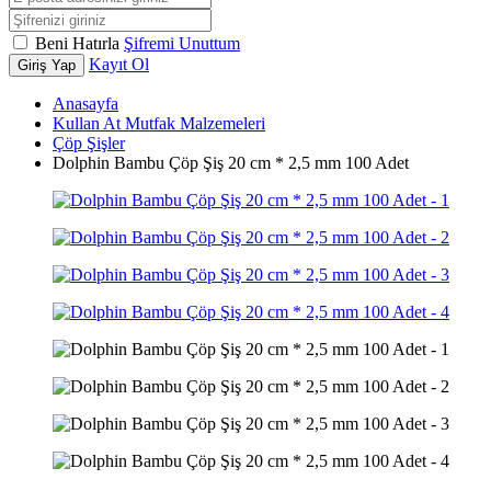
Beni Hatırla
Şifremi Unuttum
Kayıt Ol
Giriş Yap
Anasayfa
Kullan At Mutfak Malzemeleri
Çöp Şişler
Dolphin Bambu Çöp Şiş 20 cm * 2,5 mm 100 Adet