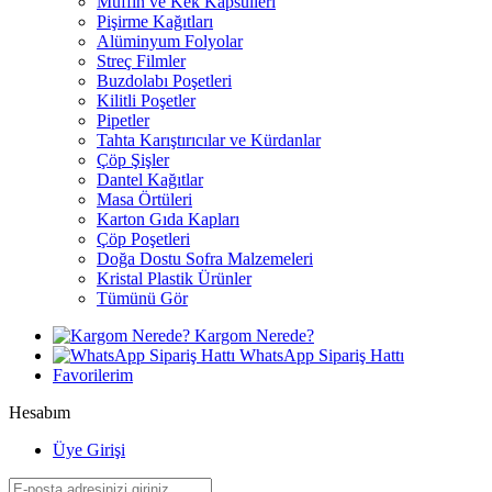
Muffin ve Kek Kapsülleri
Pişirme Kağıtları
Alüminyum Folyolar
Streç Filmler
Buzdolabı Poşetleri
Kilitli Poşetler
Pipetler
Tahta Karıştırıcılar ve Kürdanlar
Çöp Şişler
Dantel Kağıtlar
Masa Örtüleri
Karton Gıda Kapları
Çöp Poşetleri
Doğa Dostu Sofra Malzemeleri
Kristal Plastik Ürünler
Tümünü Gör
Kargom Nerede?
WhatsApp Sipariş Hattı
Favorilerim
Hesabım
Üye Girişi