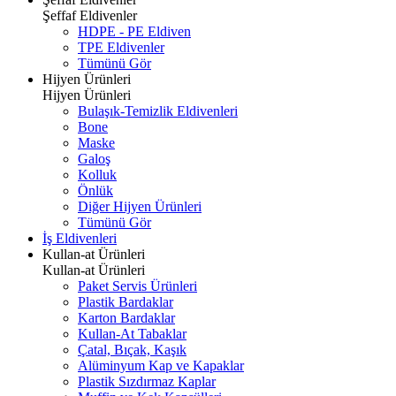
Şeffaf Eldivenler
HDPE - PE Eldiven
TPE Eldivenler
Tümünü Gör
Hijyen Ürünleri
Hijyen Ürünleri
Bulaşık-Temizlik Eldivenleri
Bone
Maske
Galoş
Kolluk
Önlük
Diğer Hijyen Ürünleri
Tümünü Gör
İş Eldivenleri
Kullan-at Ürünleri
Kullan-at Ürünleri
Paket Servis Ürünleri
Plastik Bardaklar
Karton Bardaklar
Kullan-At Tabaklar
Çatal, Bıçak, Kaşık
Alüminyum Kap ve Kapaklar
Plastik Sızdırmaz Kaplar