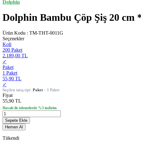
Dolphin
Dolphin Bambu Çöp Şiş 20 cm *
Ürün Kodu :
TM-THT-0011G
Seçenekler
Koli
200 Paket
2.189,00 TL
✓
Paket
1 Paket
55,90 TL
✓
Seçilen satış tipi:
Paket
– 1 Paket
Fiyat
55,90 TL
Havale ile ödemelerde %3 indirim
Sepete Ekle
Hemen Al
Tükendi