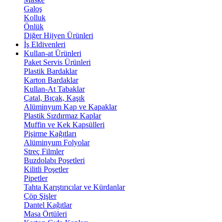
Galoş
Kolluk
Önlük
Diğer Hijyen Ürünleri
İş Eldivenleri
Kullan-at Ürünleri
Paket Servis Ürünleri
Plastik Bardaklar
Karton Bardaklar
Kullan-At Tabaklar
Çatal, Bıçak, Kaşık
Alüminyum Kap ve Kapaklar
Plastik Sızdırmaz Kaplar
Muffin ve Kek Kapsülleri
Pişirme Kağıtları
Alüminyum Folyolar
Streç Filmler
Buzdolabı Poşetleri
Kilitli Poşetler
Pipetler
Tahta Karıştırıcılar ve Kürdanlar
Çöp Şişler
Dantel Kağıtlar
Masa Örtüleri