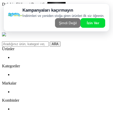
Dolphin Eldiven | Resmi Satış Sitesi
Kargom Nerede?
WhatsApp Sipariş Hattı
Favorilerim
ARA
Ürünler
Kategoriler
Markalar
Kombinler