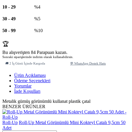
10
-
29
%4
30
-
49
%5
50
-
99
%10
🏆
Bu alışverişten 84 Parapuan kazan.
Sonraki siparişlerinde indirim olarak kullanabilirsin.
🚚 2 İş Günü İçinde Kargoda
💬 WhatsApp Destek Hattı
Ürün Açıklaması
Ödeme Seçenekleri
Yorumlar
İade Koşulları
Metalik gümüş görünümlü kullanat plastik çatal
BENZER ÜRÜNLER
Roll-Up
Roll-Up Metal Görünümlü Mini Kokteyl Çatalı 9,5cm 50
Adet