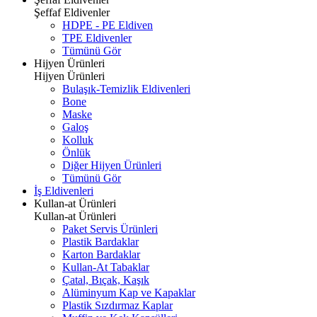
Şeffaf Eldivenler
HDPE - PE Eldiven
TPE Eldivenler
Tümünü Gör
Hijyen Ürünleri
Hijyen Ürünleri
Bulaşık-Temizlik Eldivenleri
Bone
Maske
Galoş
Kolluk
Önlük
Diğer Hijyen Ürünleri
Tümünü Gör
İş Eldivenleri
Kullan-at Ürünleri
Kullan-at Ürünleri
Paket Servis Ürünleri
Plastik Bardaklar
Karton Bardaklar
Kullan-At Tabaklar
Çatal, Bıçak, Kaşık
Alüminyum Kap ve Kapaklar
Plastik Sızdırmaz Kaplar