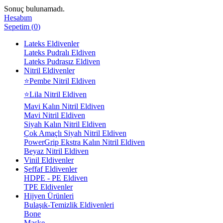
Sonuç bulunamadı.
Hesabım
Sepetim
(
0
)
Lateks Eldivenler
Lateks Pudralı Eldiven
Lateks Pudrasız Eldiven
Nitril Eldivenler
⭐Pembe Nitril Eldiven
⭐Lila Nitril Eldiven
Mavi Kalın Nitril Eldiven
Mavi Nitril Eldiven
Siyah Kalın Nitril Eldiven
Çok Amaçlı Siyah Nitril Eldiven
PowerGrip Ekstra Kalın Nitril Eldiven
Beyaz Nitril Eldiven
Vinil Eldivenler
Şeffaf Eldivenler
HDPE - PE Eldiven
TPE Eldivenler
Hijyen Ürünleri
Bulaşık-Temizlik Eldivenleri
Bone
Maske