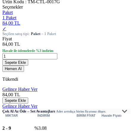
Ürün Kodu :
TM-CTL-0017G
Seçenekler
Paket
1 Paket
84,00 TL
✓
Seçilen satış tipi:
Paket
– 1 Paket
Fiyat
84,00 TL
Havale ile ödemelerde %3 indirim
Sepete Ekle
Hemen Al
Tükendi
Gelince Haber Ver
84,00
TL
Sepete Ekle
Gelince Haber Ver
Çok Al Az Öde – Set Avantajları
Adet arttıkça birim fiyatınız düşer.
MİKTAR
İNDİRİM
BİRİM FİYAT
Havale Fiyatı
2
-
9
%3.08