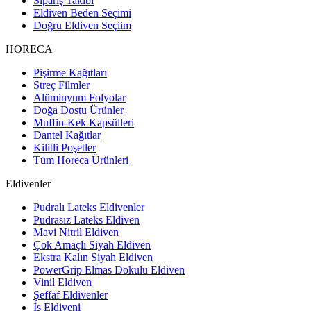
Sipariş Takibi
Eldiven Beden Seçimi
Doğru Eldiven Seçiim
HORECA
Pişirme Kağıtları
Streç Filmler
Alüminyum Folyolar
Doğa Dostu Ürünler
Muffin-Kek Kapsülleri
Dantel Kağıtlar
Kilitli Poşetler
Tüm Horeca Ürünleri
Eldivenler
Pudralı Lateks Eldivenler
Pudrasız Lateks Eldiven
Mavi Nitril Eldiven
Çok Amaçlı Siyah Eldiven
Ekstra Kalın Siyah Eldiven
PowerGrip Elmas Dokulu Eldiven
Vinil Eldiven
Şeffaf Eldivenler
İş Eldiveni