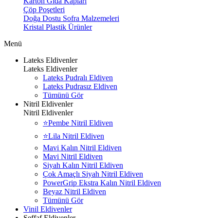
Karton Gıda Kapları
Çöp Poşetleri
Doğa Dostu Sofra Malzemeleri
Kristal Plastik Ürünler
Menü
Lateks Eldivenler
Lateks Eldivenler
Lateks Pudralı Eldiven
Lateks Pudrasız Eldiven
Tümünü Gör
Nitril Eldivenler
Nitril Eldivenler
⭐Pembe Nitril Eldiven
⭐Lila Nitril Eldiven
Mavi Kalın Nitril Eldiven
Mavi Nitril Eldiven
Siyah Kalın Nitril Eldiven
Çok Amaçlı Siyah Nitril Eldiven
PowerGrip Ekstra Kalın Nitril Eldiven
Beyaz Nitril Eldiven
Tümünü Gör
Vinil Eldivenler
Şeffaf Eldivenler