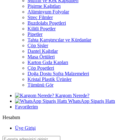
Muffin ve Kek Kapsülleri
Pişirme Kağıtları
Alüminyum Folyolar
Streç Filmler
Buzdolabı Poşetleri
Kilitli Poşetler
Pipetler
Tahta Karıştırıcılar ve Kürdanlar
Çöp Şişler
Dantel Kağıtlar
Masa Örtüleri
Karton Gıda Kapları
Çöp Poşetleri
Doğa Dostu Sofra Malzemeleri
Kristal Plastik Ürünler
Tümünü Gör
Kargom Nerede?
WhatsApp Sipariş Hattı
Favorilerim
Hesabım
Üye Girişi