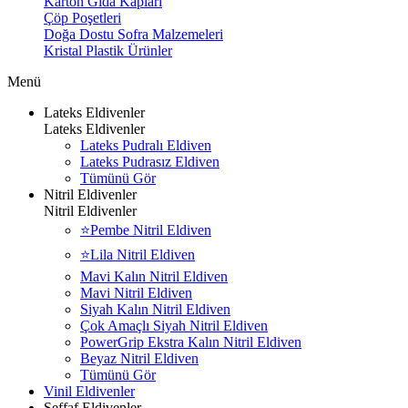
Karton Gıda Kapları
Çöp Poşetleri
Doğa Dostu Sofra Malzemeleri
Kristal Plastik Ürünler
Menü
Lateks Eldivenler
Lateks Eldivenler
Lateks Pudralı Eldiven
Lateks Pudrasız Eldiven
Tümünü Gör
Nitril Eldivenler
Nitril Eldivenler
⭐Pembe Nitril Eldiven
⭐Lila Nitril Eldiven
Mavi Kalın Nitril Eldiven
Mavi Nitril Eldiven
Siyah Kalın Nitril Eldiven
Çok Amaçlı Siyah Nitril Eldiven
PowerGrip Ekstra Kalın Nitril Eldiven
Beyaz Nitril Eldiven
Tümünü Gör
Vinil Eldivenler
Şeffaf Eldivenler