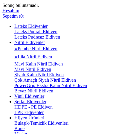
Sonuç bulunamadı.
Hesabım
Sepetim
(
0
)
Lateks Eldivenler
Lateks Pudralı Eldiven
Lateks Pudrasız Eldiven
Nitril Eldivenler
⭐Pembe Nitril Eldiven
⭐Lila Nitril Eldiven
Mavi Kalın Nitril Eldiven
Mavi Nitril Eldiven
Siyah Kalın Nitril Eldiven
Çok Amaçlı Siyah Nitril Eldiven
PowerGrip Ekstra Kalın Nitril Eldiven
Beyaz Nitril Eldiven
Vinil Eldivenler
Şeffaf Eldivenler
HDPE - PE Eldiven
TPE Eldivenler
Hijyen Ürünleri
Bulaşık-Temizlik Eldivenleri
Bone
Maske