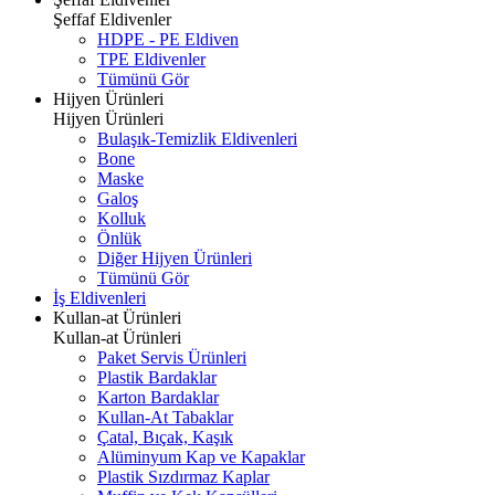
Şeffaf Eldivenler
HDPE - PE Eldiven
TPE Eldivenler
Tümünü Gör
Hijyen Ürünleri
Hijyen Ürünleri
Bulaşık-Temizlik Eldivenleri
Bone
Maske
Galoş
Kolluk
Önlük
Diğer Hijyen Ürünleri
Tümünü Gör
İş Eldivenleri
Kullan-at Ürünleri
Kullan-at Ürünleri
Paket Servis Ürünleri
Plastik Bardaklar
Karton Bardaklar
Kullan-At Tabaklar
Çatal, Bıçak, Kaşık
Alüminyum Kap ve Kapaklar
Plastik Sızdırmaz Kaplar