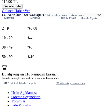
115,90
TL
Sepete Ekle
Gelince Haber Ver
Çok Al Az Öde – Set Avantajları
Adet arttıkça birim fiyatınız düşer.
MİKTAR
İNDİRİM
BİRİM FİYAT
Havale Fiyatı
2
-
9
%3.08
10
-
29
%4
30
-
49
%5
50
-
99
%10
🏆
Bu alışverişten 116 Parapuan kazan.
Sonraki siparişlerinde indirim olarak kullanabilirsin.
🚚 2 İş Günü İçinde Kargoda
💬 WhatsApp Destek Hattı
Ürün Açıklaması
Ödeme Seçenekleri
Yorumlar
İade Koşulları