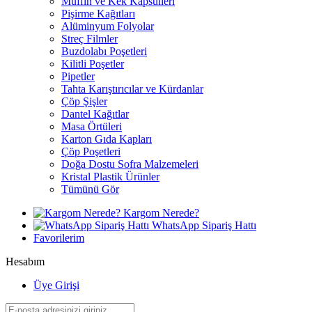
Muffin ve Kek Kapsülleri
Pişirme Kağıtları
Alüminyum Folyolar
Streç Filmler
Buzdolabı Poşetleri
Kilitli Poşetler
Pipetler
Tahta Karıştırıcılar ve Kürdanlar
Çöp Şişler
Dantel Kağıtlar
Masa Örtüleri
Karton Gıda Kapları
Çöp Poşetleri
Doğa Dostu Sofra Malzemeleri
Kristal Plastik Ürünler
Tümünü Gör
Kargom Nerede?
WhatsApp Sipariş Hattı
Favorilerim
Hesabım
Üye Girişi