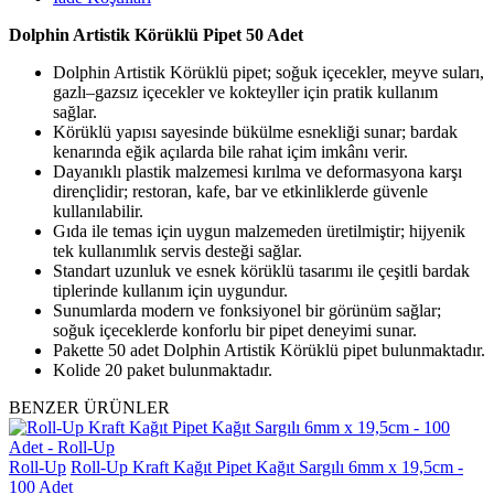
Dolphin Artistik Körüklü Pipet 50 Adet
D
olphin Artistik Körüklü pipet; soğuk içecekler, meyve suları,
gazlı–gazsız içecekler ve kokteyller için pratik kullanım
sağlar.
Körüklü yapısı sayesinde bükülme esnekliği sunar; bardak
kenarında eğik açılarda bile rahat içim imkânı verir.
Dayanıklı plastik malzemesi kırılma ve deformasyona karşı
dirençlidir; restoran, kafe, bar ve etkinliklerde güvenle
kullanılabilir.
Gıda ile temas için uygun malzemeden üretilmiştir; hijyenik
tek kullanımlık servis desteği sağlar.
Standart uzunluk ve esnek körüklü tasarımı ile çeşitli bardak
tiplerinde kullanım için uygundur.
Sunumlarda modern ve fonksiyonel bir görünüm sağlar;
soğuk içeceklerde konforlu bir pipet deneyimi sunar.
Pakette 50 adet Dolphin Artistik Körüklü pipet bulunmaktadır.
Kolide 20 paket bulunmaktadır.
BENZER ÜRÜNLER
Roll-Up
Roll-Up Kraft Kağıt Pipet Kağıt Sargılı 6mm x 19,5cm -
100 Adet