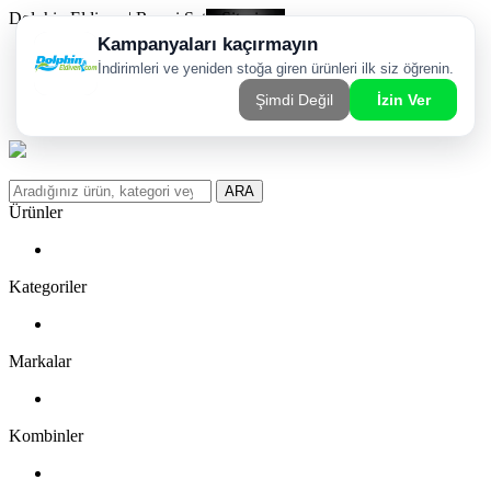
Dolphin Eldiven | Resmi Satış Sitesi
Kargom Nerede?
WhatsApp Sipariş Hattı
Favorilerim
ARA
Ürünler
Kategoriler
Markalar
Kombinler