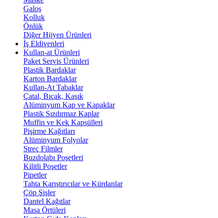
Galoş
Kolluk
Önlük
Diğer Hijyen Ürünleri
İş Eldivenleri
Kullan-at Ürünleri
Paket Servis Ürünleri
Plastik Bardaklar
Karton Bardaklar
Kullan-At Tabaklar
Çatal, Bıçak, Kaşık
Alüminyum Kap ve Kapaklar
Plastik Sızdırmaz Kaplar
Muffin ve Kek Kapsülleri
Pişirme Kağıtları
Alüminyum Folyolar
Streç Filmler
Buzdolabı Poşetleri
Kilitli Poşetler
Pipetler
Tahta Karıştırıcılar ve Kürdanlar
Çöp Şişler
Dantel Kağıtlar
Masa Örtüleri