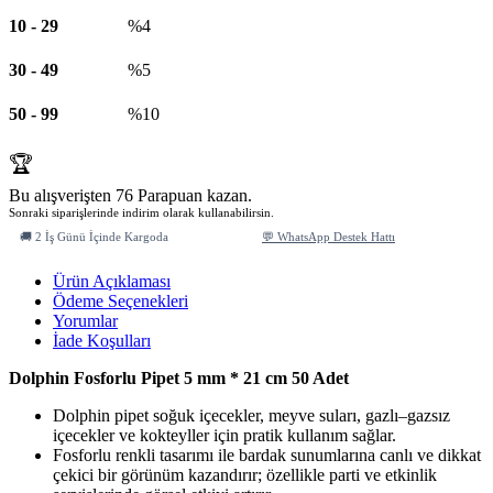
10
-
29
%4
30
-
49
%5
50
-
99
%10
🏆
Bu alışverişten 76 Parapuan kazan.
Sonraki siparişlerinde indirim olarak kullanabilirsin.
🚚 2 İş Günü İçinde Kargoda
💬 WhatsApp Destek Hattı
Ürün Açıklaması
Ödeme Seçenekleri
Yorumlar
İade Koşulları
Dolphin Fosforlu Pipet 5 mm * 21 cm 50 Adet
Dolphin pipet soğuk içecekler, meyve suları, gazlı–gazsız
içecekler ve kokteyller için pratik kullanım sağlar.
Fosforlu renkli tasarımı ile bardak sunumlarına canlı ve dikkat
çekici bir görünüm kazandırır; özellikle parti ve etkinlik