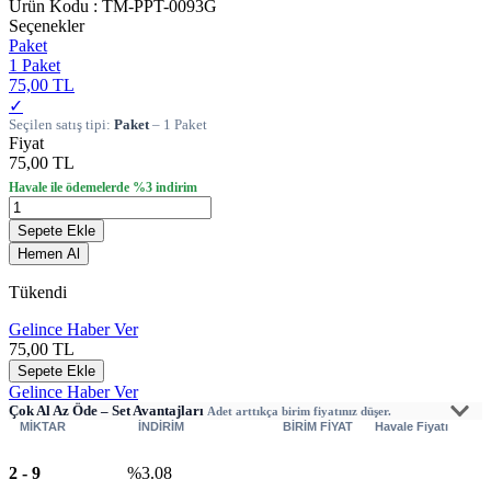
Ürün Kodu :
TM-PPT-0093G
Seçenekler
Paket
1 Paket
75,00 TL
✓
Seçilen satış tipi:
Paket
– 1 Paket
Fiyat
75,00 TL
Havale ile ödemelerde %3 indirim
Sepete Ekle
Hemen Al
Tükendi
Gelince Haber Ver
75,00
TL
Sepete Ekle
Gelince Haber Ver
Çok Al Az Öde – Set Avantajları
Adet arttıkça birim fiyatınız düşer.
MİKTAR
İNDİRİM
BİRİM FİYAT
Havale Fiyatı
2
-
9
%3.08