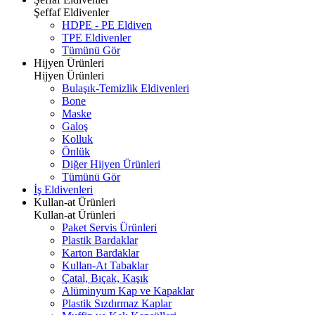
Şeffaf Eldivenler
HDPE - PE Eldiven
TPE Eldivenler
Tümünü Gör
Hijyen Ürünleri
Hijyen Ürünleri
Bulaşık-Temizlik Eldivenleri
Bone
Maske
Galoş
Kolluk
Önlük
Diğer Hijyen Ürünleri
Tümünü Gör
İş Eldivenleri
Kullan-at Ürünleri
Kullan-at Ürünleri
Paket Servis Ürünleri
Plastik Bardaklar
Karton Bardaklar
Kullan-At Tabaklar
Çatal, Bıçak, Kaşık
Alüminyum Kap ve Kapaklar
Plastik Sızdırmaz Kaplar