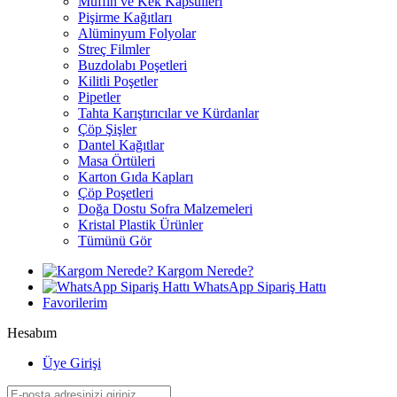
Muffin ve Kek Kapsülleri
Pişirme Kağıtları
Alüminyum Folyolar
Streç Filmler
Buzdolabı Poşetleri
Kilitli Poşetler
Pipetler
Tahta Karıştırıcılar ve Kürdanlar
Çöp Şişler
Dantel Kağıtlar
Masa Örtüleri
Karton Gıda Kapları
Çöp Poşetleri
Doğa Dostu Sofra Malzemeleri
Kristal Plastik Ürünler
Tümünü Gör
Kargom Nerede?
WhatsApp Sipariş Hattı
Favorilerim
Hesabım
Üye Girişi