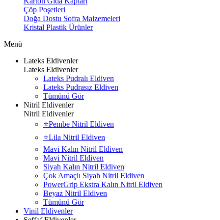
Karton Gıda Kapları
Çöp Poşetleri
Doğa Dostu Sofra Malzemeleri
Kristal Plastik Ürünler
Menü
Lateks Eldivenler
Lateks Eldivenler
Lateks Pudralı Eldiven
Lateks Pudrasız Eldiven
Tümünü Gör
Nitril Eldivenler
Nitril Eldivenler
⭐Pembe Nitril Eldiven
⭐Lila Nitril Eldiven
Mavi Kalın Nitril Eldiven
Mavi Nitril Eldiven
Siyah Kalın Nitril Eldiven
Çok Amaçlı Siyah Nitril Eldiven
PowerGrip Ekstra Kalın Nitril Eldiven
Beyaz Nitril Eldiven
Tümünü Gör
Vinil Eldivenler
Şeffaf Eldivenler