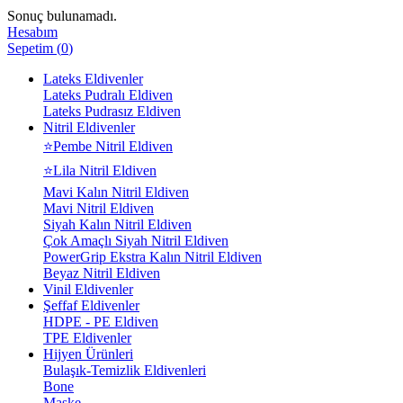
Sonuç bulunamadı.
Hesabım
Sepetim
(
0
)
Lateks Eldivenler
Lateks Pudralı Eldiven
Lateks Pudrasız Eldiven
Nitril Eldivenler
⭐Pembe Nitril Eldiven
⭐Lila Nitril Eldiven
Mavi Kalın Nitril Eldiven
Mavi Nitril Eldiven
Siyah Kalın Nitril Eldiven
Çok Amaçlı Siyah Nitril Eldiven
PowerGrip Ekstra Kalın Nitril Eldiven
Beyaz Nitril Eldiven
Vinil Eldivenler
Şeffaf Eldivenler
HDPE - PE Eldiven
TPE Eldivenler
Hijyen Ürünleri
Bulaşık-Temizlik Eldivenleri
Bone
Maske