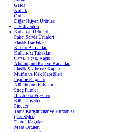
Galoş
Kolluk
Önlük
Diğer Hijyen Ürünleri
İş Eldivenleri
Kullan-at Ürünleri
Paket Servis Ürünleri
Plastik Bardaklar
Karton Bardaklar
Kullan-At Tabaklar
Çatal, Bıçak, Kaşık
Alüminyum Kap ve Kapaklar
Plastik Sızdırmaz Kaplar
Muffin ve Kek Kapsülleri
Pişirme Kağıtları
Alüminyum Folyolar
Streç Filmler
Buzdolabı Poşetleri
Kilitli Poşetler
Pipetler
Tahta Karıştırıcılar ve Kürdanlar
Çöp Şişler
Dantel Kağıtlar
Masa Örtüleri