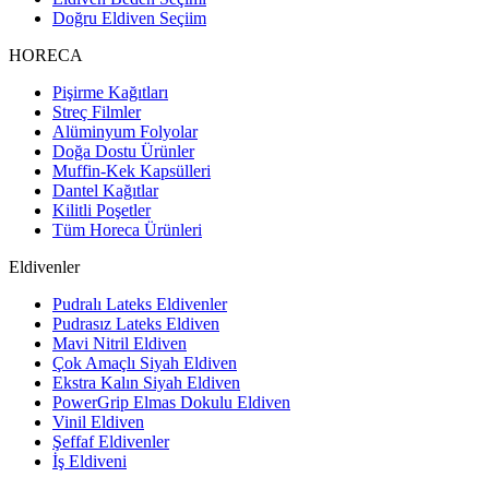
Doğru Eldiven Seçiim
HORECA
Pişirme Kağıtları
Streç Filmler
Alüminyum Folyolar
Doğa Dostu Ürünler
Muffin-Kek Kapsülleri
Dantel Kağıtlar
Kilitli Poşetler
Tüm Horeca Ürünleri
Eldivenler
Pudralı Lateks Eldivenler
Pudrasız Lateks Eldiven
Mavi Nitril Eldiven
Çok Amaçlı Siyah Eldiven
Ekstra Kalın Siyah Eldiven
PowerGrip Elmas Dokulu Eldiven
Vinil Eldiven
Şeffaf Eldivenler
İş Eldiveni