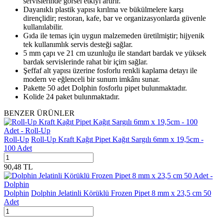
servislerinde görsel etkiyi artırır.
Dayanıklı plastik yapısı kırılma ve bükülmelere karşı
dirençlidir; restoran, kafe, bar ve organizasyonlarda güvenle
kullanılabilir.
Gıda ile temas için uygun malzemeden üretilmiştir; hijyenik
tek kullanımlık servis desteği sağlar.
5 mm çapı ve 21 cm uzunluğu ile standart bardak ve yüksek
bardak servislerinde rahat bir içim sağlar.
Şeffaf alt yapısı üzerine fosforlu renkli kaplama detayı ile
modern ve eğlenceli bir sunum imkânı sunar.
Pakette 50 adet Dolphin fosforlu pipet bulunmaktadır.
Kolide 24 paket bulunmaktadır.
BENZER ÜRÜNLER
Roll-Up
Roll-Up Kraft Kağıt Pipet Kağıt Sargılı 6mm x 19,5cm -
100 Adet
90,48
TL
Dolphin
Dolphin Jelatinli Körüklü Frozen Pipet 8 mm x 23,5 cm 50
Adet