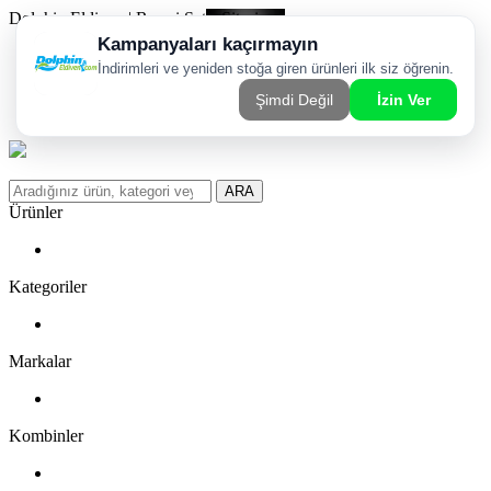
Dolphin Eldiven | Resmi Satış Sitesi
Kargom Nerede?
WhatsApp Sipariş Hattı
Favorilerim
ARA
Ürünler
Kategoriler
Markalar
Kombinler