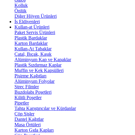
Kolluk
Önlük
Diğer Hijyen Ürünleri
İş Eldivenleri
Kullan-at Ürünleri
Paket Servis Ürünleri
Plastik Bardaklar
Karton Bardaklar
Kullan-At Tabaklar
Çatal, Bıçak, Kaşık
Alüminyum Kap ve Kapaklar
Plastik Sızdırmaz Kaplar
Muffin ve Kek Kapsülleri
Pişirme Kağıtları
Alüminyum Folyolar
Streç Filmler
Buzdolabı Poşetleri
Kilitli Poşetler
Pipetler
Tahta Karıştırıcılar ve Kürdanlar
Çöp Şişler
Dantel Kağıtlar
Masa Örtüleri
Karton Gıda Kapları