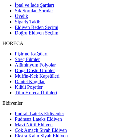
İptal ve İade Şartları
Sık Sorulan Sorular
Üyelik
Sipariş Takibi
Eldiven Beden Seçimi
Doğru Eldiven Seçiim
HORECA
Pişirme Kağıtları
Streç Filmler
Alüminyum Folyolar
Doğa Dostu Ürünler
Muffin-Kek Kapsülleri
Dantel Kağıtlar
Kilitli Poşetler
Tüm Horeca Ürünleri
Eldivenler
Pudralı Lateks Eldivenler
Pudrasız Lateks Eldiven
Mavi Nitril Eldiven
Çok Amaçlı Siyah Eldiven
Ekstra Kalın Siyah Eldiven