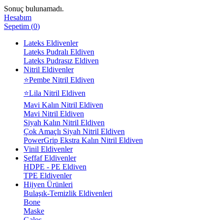
Sonuç bulunamadı.
Hesabım
Sepetim
(
0
)
Lateks Eldivenler
Lateks Pudralı Eldiven
Lateks Pudrasız Eldiven
Nitril Eldivenler
⭐Pembe Nitril Eldiven
⭐Lila Nitril Eldiven
Mavi Kalın Nitril Eldiven
Mavi Nitril Eldiven
Siyah Kalın Nitril Eldiven
Çok Amaçlı Siyah Nitril Eldiven
PowerGrip Ekstra Kalın Nitril Eldiven
Vinil Eldivenler
Şeffaf Eldivenler
HDPE - PE Eldiven
TPE Eldivenler
Hijyen Ürünleri
Bulaşık-Temizlik Eldivenleri
Bone
Maske
Galoş