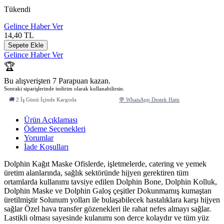
Tükendi
Gelince Haber Ver
14,40
TL
Sepete Ekle
Gelince Haber Ver
🏆
Bu alışverişten 7 Parapuan kazan.
Sonraki siparişlerinde indirim olarak kullanabilirsin.
🚚 2 İş Günü İçinde Kargoda
💬 WhatsApp Destek Hattı
Ürün Açıklaması
Ödeme Seçenekleri
Yorumlar
İade Koşulları
Dolphin Kağıt Maske Ofislerde, işletmelerde, catering ve yemek
üretim alanlarında, sağlık sektöründe hijyen gerektiren tüm
ortamlarda kullanımı tavsiye edilen Dolphin Bone, Dolphin Kolluk,
Dolphin Maske ve Dolphin Galoş çeşitler Dokunmamış kumaştan
üretilmiştir Solunum yolları ile bulaşabilecek hastalıklara karşı hijyen
sağlar Özel hava transfer gözenekleri ile rahat nefes almayı sağlar.
Lastikli olması sayesinde kulanımı son derce kolaydır ve tüm yüz