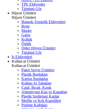
TPE Eldivenler
Tümünü Gör
Hijyen Ürünleri
Hijyen Ürünleri
Bulaşık-Temizlik Eldivenleri
Bone
Maske
Galoş
Kolluk
Önlük
Diğer Hijyen Ürünleri
Tümünü Gör
İş Eldivenleri
Kullan-at Ürünleri
Kullan-at Ürünleri
Paket Servis Ürünleri
Plastik Bardaklar
Karton Bardaklar
Kullan-At Tabaklar
Çatal, Bıçak, Kaşık
Alüminyum Kap ve Kapaklar
Plastik Sızdırmaz Kaplar
Muffin ve Kek Kapsülleri
Pişirme Kağıtları