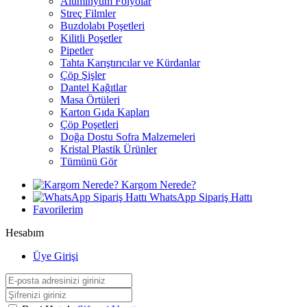
Alüminyum Folyolar
Streç Filmler
Buzdolabı Poşetleri
Kilitli Poşetler
Pipetler
Tahta Karıştırıcılar ve Kürdanlar
Çöp Şişler
Dantel Kağıtlar
Masa Örtüleri
Karton Gıda Kapları
Çöp Poşetleri
Doğa Dostu Sofra Malzemeleri
Kristal Plastik Ürünler
Tümünü Gör
Kargom Nerede?
WhatsApp Sipariş Hattı
Favorilerim
Hesabım
Üye Girişi