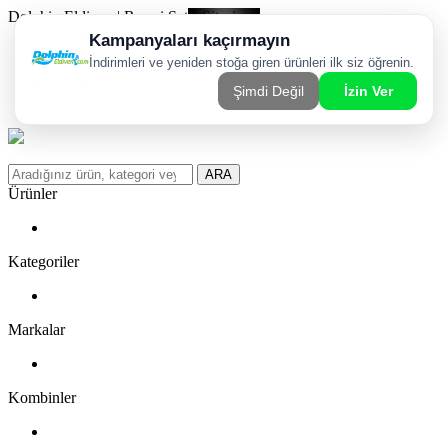
Dolphin Eldiven | Resmi Satış Sitesi
Kargom Nerede?
WhatsApp Sipariş Hattı
Favorilerim
ARA
Ürünler
Kategoriler
Markalar
Kombinler