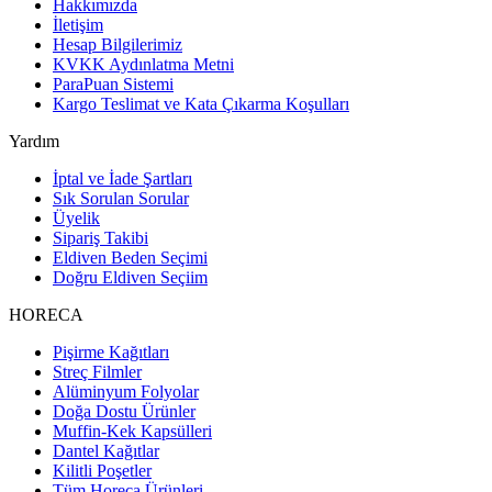
Hakkımızda
İletişim
Hesap Bilgilerimiz
KVKK Aydınlatma Metni
ParaPuan Sistemi
Kargo Teslimat ve Kata Çıkarma Koşulları
Yardım
İptal ve İade Şartları
Sık Sorulan Sorular
Üyelik
Sipariş Takibi
Eldiven Beden Seçimi
Doğru Eldiven Seçiim
HORECA
Pişirme Kağıtları
Streç Filmler
Alüminyum Folyolar
Doğa Dostu Ürünler
Muffin-Kek Kapsülleri
Dantel Kağıtlar
Kilitli Poşetler
Tüm Horeca Ürünleri