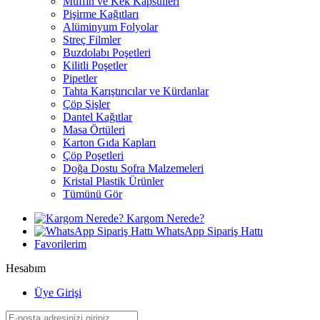
Muffin ve Kek Kapsülleri
Pişirme Kağıtları
Alüminyum Folyolar
Streç Filmler
Buzdolabı Poşetleri
Kilitli Poşetler
Pipetler
Tahta Karıştırıcılar ve Kürdanlar
Çöp Şişler
Dantel Kağıtlar
Masa Örtüleri
Karton Gıda Kapları
Çöp Poşetleri
Doğa Dostu Sofra Malzemeleri
Kristal Plastik Ürünler
Tümünü Gör
Kargom Nerede?
WhatsApp Sipariş Hattı
Favorilerim
Hesabım
Üye Girişi