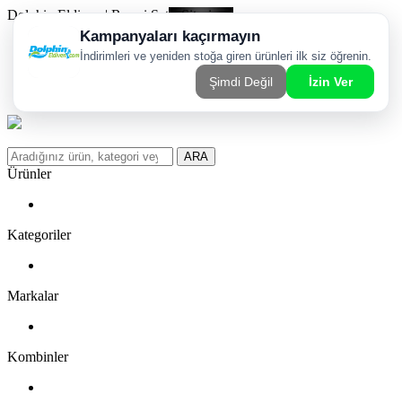
Dolphin Eldiven | Resmi Satış Sitesi
Kargom Nerede?
WhatsApp Sipariş Hattı
Favorilerim
ARA
Ürünler
Kategoriler
Markalar
Kombinler