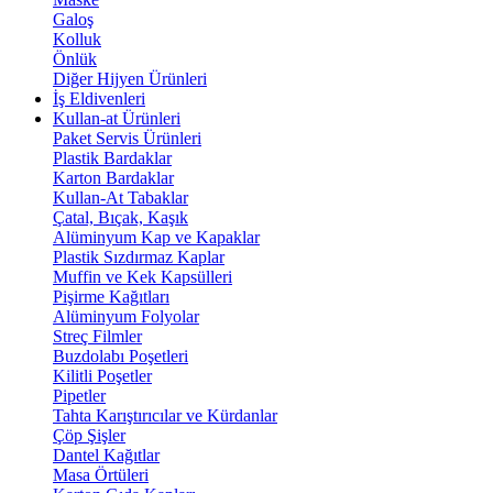
Galoş
Kolluk
Önlük
Diğer Hijyen Ürünleri
İş Eldivenleri
Kullan-at Ürünleri
Paket Servis Ürünleri
Plastik Bardaklar
Karton Bardaklar
Kullan-At Tabaklar
Çatal, Bıçak, Kaşık
Alüminyum Kap ve Kapaklar
Plastik Sızdırmaz Kaplar
Muffin ve Kek Kapsülleri
Pişirme Kağıtları
Alüminyum Folyolar
Streç Filmler
Buzdolabı Poşetleri
Kilitli Poşetler
Pipetler
Tahta Karıştırıcılar ve Kürdanlar
Çöp Şişler
Dantel Kağıtlar
Masa Örtüleri