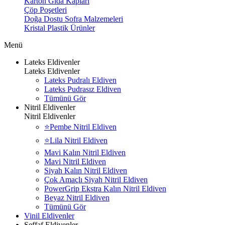
Karton Gıda Kapları
Çöp Poşetleri
Doğa Dostu Sofra Malzemeleri
Kristal Plastik Ürünler
Menü
Lateks Eldivenler
Lateks Eldivenler
Lateks Pudralı Eldiven
Lateks Pudrasız Eldiven
Tümünü Gör
Nitril Eldivenler
Nitril Eldivenler
⭐Pembe Nitril Eldiven
⭐Lila Nitril Eldiven
Mavi Kalın Nitril Eldiven
Mavi Nitril Eldiven
Siyah Kalın Nitril Eldiven
Çok Amaçlı Siyah Nitril Eldiven
PowerGrip Ekstra Kalın Nitril Eldiven
Beyaz Nitril Eldiven
Tümünü Gör
Vinil Eldivenler
Şeffaf Eldivenler