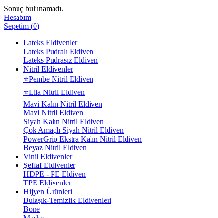
Sonuç bulunamadı.
Hesabım
Sepetim
(
0
)
Lateks Eldivenler
Lateks Pudralı Eldiven
Lateks Pudrasız Eldiven
Nitril Eldivenler
⭐Pembe Nitril Eldiven
⭐Lila Nitril Eldiven
Mavi Kalın Nitril Eldiven
Mavi Nitril Eldiven
Siyah Kalın Nitril Eldiven
Çok Amaçlı Siyah Nitril Eldiven
PowerGrip Ekstra Kalın Nitril Eldiven
Beyaz Nitril Eldiven
Vinil Eldivenler
Şeffaf Eldivenler
HDPE - PE Eldiven
TPE Eldivenler
Hijyen Ürünleri
Bulaşık-Temizlik Eldivenleri
Bone
Maske