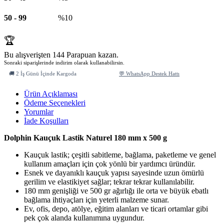
50
-
99
%10
🏆
Bu alışverişten 144 Parapuan kazan.
Sonraki siparişlerinde indirim olarak kullanabilirsin.
🚚 2 İş Günü İçinde Kargoda
💬 WhatsApp Destek Hattı
Ürün Açıklaması
Ödeme Seçenekleri
Yorumlar
İade Koşulları
Dolphin Kauçuk Lastik Naturel 180 mm x 500 g
Kauçuk lastik; çeşitli sabitleme, bağlama, paketleme ve genel
kullanım amaçları için çok yönlü bir yardımcı üründür.
Esnek ve dayanıklı kauçuk yapısı sayesinde uzun ömürlü
gerilim ve elastikiyet sağlar; tekrar tekrar kullanılabilir.
180 mm genişliği ve 500 gr ağırlığı ile orta ve büyük ebatlı
bağlama ihtiyaçları için yeterli malzeme sunar.
Ev, ofis, depo, atölye, eğitim alanları ve ticari ortamlar gibi
pek çok alanda kullanımına uygundur.