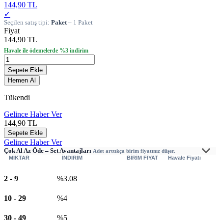
144,90 TL
✓
Seçilen satış tipi:
Paket
– 1 Paket
Fiyat
144,90 TL
Havale ile ödemelerde %3 indirim
Sepete Ekle
Hemen Al
Tükendi
Gelince Haber Ver
144,90
TL
Sepete Ekle
Gelince Haber Ver
Çok Al Az Öde – Set Avantajları
Adet arttıkça birim fiyatınız düşer.
MİKTAR
İNDİRİM
BİRİM FİYAT
Havale Fiyatı
2
-
9
%3.08
10
-
29
%4
30
-
49
%5