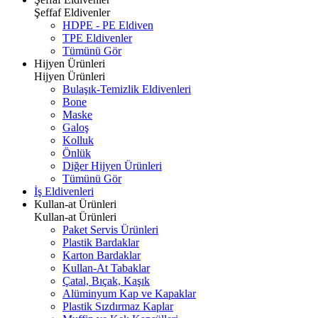
Şeffaf Eldivenler
HDPE - PE Eldiven
TPE Eldivenler
Tümünü Gör
Hijyen Ürünleri
Hijyen Ürünleri
Bulaşık-Temizlik Eldivenleri
Bone
Maske
Galoş
Kolluk
Önlük
Diğer Hijyen Ürünleri
Tümünü Gör
İş Eldivenleri
Kullan-at Ürünleri
Kullan-at Ürünleri
Paket Servis Ürünleri
Plastik Bardaklar
Karton Bardaklar
Kullan-At Tabaklar
Çatal, Bıçak, Kaşık
Alüminyum Kap ve Kapaklar
Plastik Sızdırmaz Kaplar