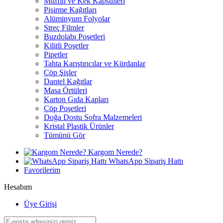
Muffin ve Kek Kapsülleri
Pişirme Kağıtları
Alüminyum Folyolar
Streç Filmler
Buzdolabı Poşetleri
Kilitli Poşetler
Pipetler
Tahta Karıştırıcılar ve Kürdanlar
Çöp Şişler
Dantel Kağıtlar
Masa Örtüleri
Karton Gıda Kapları
Çöp Poşetleri
Doğa Dostu Sofra Malzemeleri
Kristal Plastik Ürünler
Tümünü Gör
Kargom Nerede?
WhatsApp Sipariş Hattı
Favorilerim
Hesabım
Üye Girişi