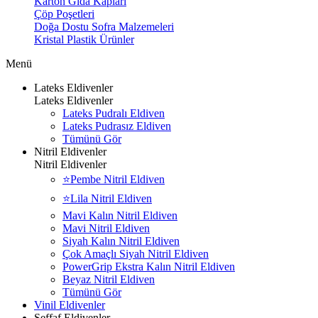
Karton Gıda Kapları
Çöp Poşetleri
Doğa Dostu Sofra Malzemeleri
Kristal Plastik Ürünler
Menü
Lateks Eldivenler
Lateks Eldivenler
Lateks Pudralı Eldiven
Lateks Pudrasız Eldiven
Tümünü Gör
Nitril Eldivenler
Nitril Eldivenler
⭐Pembe Nitril Eldiven
⭐Lila Nitril Eldiven
Mavi Kalın Nitril Eldiven
Mavi Nitril Eldiven
Siyah Kalın Nitril Eldiven
Çok Amaçlı Siyah Nitril Eldiven
PowerGrip Ekstra Kalın Nitril Eldiven
Beyaz Nitril Eldiven
Tümünü Gör
Vinil Eldivenler
Şeffaf Eldivenler