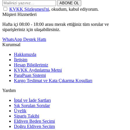
ABONE OL
KVKK Sözleşmesi'ni
, okudum, kabul ediyorum.
Müşteri Hizmetleri
Hafta içi 08:00 - 18:00 arası merak ettiğiniz tüm sorular ve
siparişleriniz için ulaşabilirsiniz.
WhatsApp Destek Hattı
Kurumsal
Hakkımızda
İletişim
Hesap Bilgilerimiz
KVKK Aydınlatma Metni
ParaPuan Sistemi
Kargo Teslimat ve Kata Çıkarma Koşulları
Yardım
İptal ve İade Şartları
Sık Sorulan Sorular
Üyelik
Sipariş Takibi
Eldiven Beden Seçimi
Doğru Eldiven Seçiim