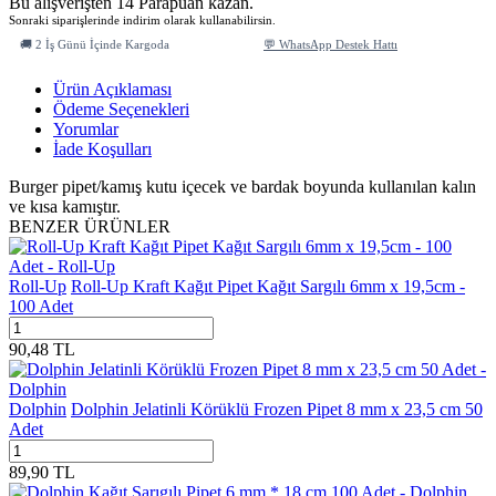
Bu alışverişten 14 Parapuan kazan.
Sonraki siparişlerinde indirim olarak kullanabilirsin.
🚚 2 İş Günü İçinde Kargoda
💬 WhatsApp Destek Hattı
Ürün Açıklaması
Ödeme Seçenekleri
Yorumlar
İade Koşulları
Burger pipet/kamış kutu içecek ve bardak boyunda kullanılan kalın
ve kısa kamıştır.
BENZER ÜRÜNLER
Roll-Up
Roll-Up Kraft Kağıt Pipet Kağıt Sargılı 6mm x 19,5cm -
100 Adet
90,48
TL
Dolphin
Dolphin Jelatinli Körüklü Frozen Pipet 8 mm x 23,5 cm 50
Adet
89,90
TL