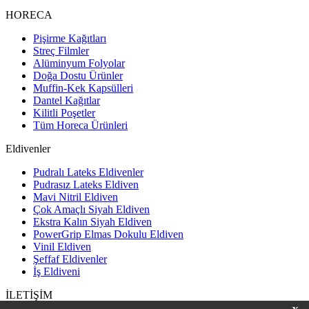
HORECA
Pişirme Kağıtları
Streç Filmler
Alüminyum Folyolar
Doğa Dostu Ürünler
Muffin-Kek Kapsülleri
Dantel Kağıtlar
Kilitli Poşetler
Tüm Horeca Ürünleri
Eldivenler
Pudralı Lateks Eldivenler
Pudrasız Lateks Eldiven
Mavi Nitril Eldiven
Çok Amaçlı Siyah Eldiven
Ekstra Kalın Siyah Eldiven
PowerGrip Elmas Dokulu Eldiven
Vinil Eldiven
Şeffaf Eldivenler
İş Eldiveni
İLETİŞİM