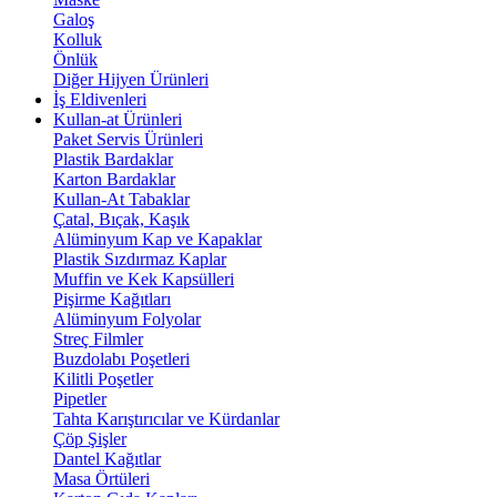
Galoş
Kolluk
Önlük
Diğer Hijyen Ürünleri
İş Eldivenleri
Kullan-at Ürünleri
Paket Servis Ürünleri
Plastik Bardaklar
Karton Bardaklar
Kullan-At Tabaklar
Çatal, Bıçak, Kaşık
Alüminyum Kap ve Kapaklar
Plastik Sızdırmaz Kaplar
Muffin ve Kek Kapsülleri
Pişirme Kağıtları
Alüminyum Folyolar
Streç Filmler
Buzdolabı Poşetleri
Kilitli Poşetler
Pipetler
Tahta Karıştırıcılar ve Kürdanlar
Çöp Şişler
Dantel Kağıtlar
Masa Örtüleri