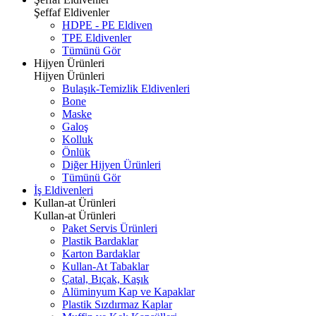
Şeffaf Eldivenler
HDPE - PE Eldiven
TPE Eldivenler
Tümünü Gör
Hijyen Ürünleri
Hijyen Ürünleri
Bulaşık-Temizlik Eldivenleri
Bone
Maske
Galoş
Kolluk
Önlük
Diğer Hijyen Ürünleri
Tümünü Gör
İş Eldivenleri
Kullan-at Ürünleri
Kullan-at Ürünleri
Paket Servis Ürünleri
Plastik Bardaklar
Karton Bardaklar
Kullan-At Tabaklar
Çatal, Bıçak, Kaşık
Alüminyum Kap ve Kapaklar
Plastik Sızdırmaz Kaplar