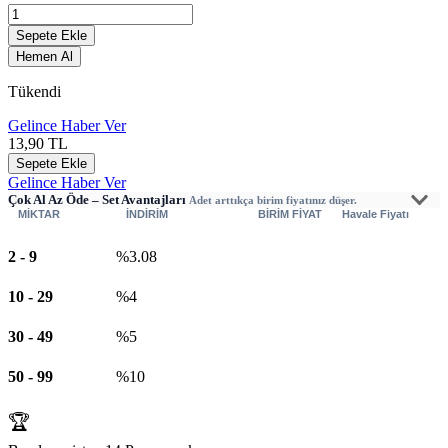
Sepete Ekle
Hemen Al
Tükendi
Gelince Haber Ver
13,90
TL
Sepete Ekle
Gelince Haber Ver
Çok Al Az Öde – Set Avantajları
Adet arttıkça birim fiyatınız düşer.
MİKTAR
İNDİRİM
BİRİM FİYAT
Havale Fiyatı
2
-
9
%3.08
10
-
29
%4
30
-
49
%5
50
-
99
%10
🏆