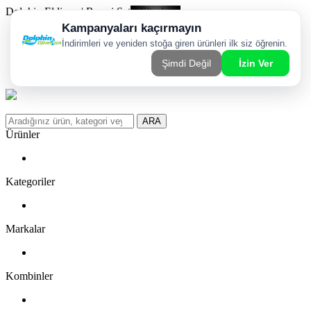
Dolphin Eldiven | Resmi Satış Sitesi
Kargom Nerede?
WhatsApp Sipariş Hattı
Favorilerim
ARA
Ürünler
Kategoriler
Markalar
Kombinler