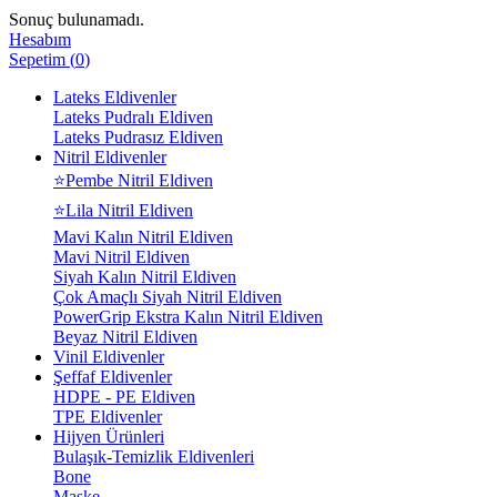
Sonuç bulunamadı.
Hesabım
Sepetim
(
0
)
Lateks Eldivenler
Lateks Pudralı Eldiven
Lateks Pudrasız Eldiven
Nitril Eldivenler
⭐Pembe Nitril Eldiven
⭐Lila Nitril Eldiven
Mavi Kalın Nitril Eldiven
Mavi Nitril Eldiven
Siyah Kalın Nitril Eldiven
Çok Amaçlı Siyah Nitril Eldiven
PowerGrip Ekstra Kalın Nitril Eldiven
Beyaz Nitril Eldiven
Vinil Eldivenler
Şeffaf Eldivenler
HDPE - PE Eldiven
TPE Eldivenler
Hijyen Ürünleri
Bulaşık-Temizlik Eldivenleri
Bone
Maske