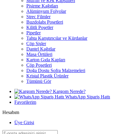
Muffin ve Kek Kapsülleri
Pişirme Kağıtları
Alüminyum Folyolar
Streç Filmler
Buzdolabı Poşetleri
Kilitli Poşetler
Pipetler
Tahta Karıştırıcılar ve Kürdanlar
Çöp Şişler
Dantel Kağıtlar
Masa Örtüleri
Karton Gıda Kapları
Çöp Poşetleri
Doğa Dostu Sofra Malzemeleri
Kristal Plastik Ürünler
Tümünü Gör
Kargom Nerede?
WhatsApp Sipariş Hattı
Favorilerim
Hesabım
Üye Girişi