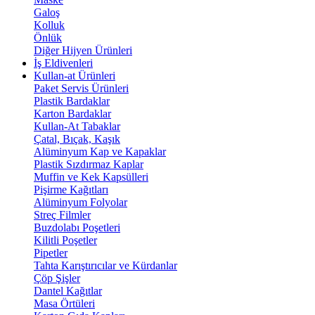
Galoş
Kolluk
Önlük
Diğer Hijyen Ürünleri
İş Eldivenleri
Kullan-at Ürünleri
Paket Servis Ürünleri
Plastik Bardaklar
Karton Bardaklar
Kullan-At Tabaklar
Çatal, Bıçak, Kaşık
Alüminyum Kap ve Kapaklar
Plastik Sızdırmaz Kaplar
Muffin ve Kek Kapsülleri
Pişirme Kağıtları
Alüminyum Folyolar
Streç Filmler
Buzdolabı Poşetleri
Kilitli Poşetler
Pipetler
Tahta Karıştırıcılar ve Kürdanlar
Çöp Şişler
Dantel Kağıtlar
Masa Örtüleri