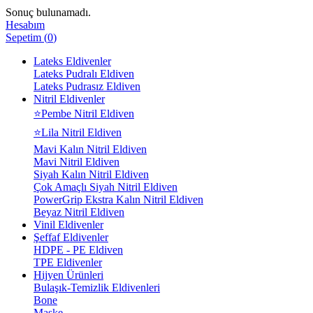
Sonuç bulunamadı.
Hesabım
Sepetim
(
0
)
Lateks Eldivenler
Lateks Pudralı Eldiven
Lateks Pudrasız Eldiven
Nitril Eldivenler
⭐Pembe Nitril Eldiven
⭐Lila Nitril Eldiven
Mavi Kalın Nitril Eldiven
Mavi Nitril Eldiven
Siyah Kalın Nitril Eldiven
Çok Amaçlı Siyah Nitril Eldiven
PowerGrip Ekstra Kalın Nitril Eldiven
Beyaz Nitril Eldiven
Vinil Eldivenler
Şeffaf Eldivenler
HDPE - PE Eldiven
TPE Eldivenler
Hijyen Ürünleri
Bulaşık-Temizlik Eldivenleri
Bone
Maske