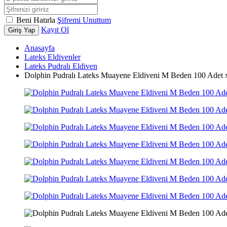
Beni Hatırla
Şifremi Unuttum
Kayıt Ol
Giriş Yap
Anasayfa
Lateks Eldivenler
Lateks Pudralı Eldiven
Dolphin Pudralı Lateks Muayene Eldiveni M Beden 100 Adet 