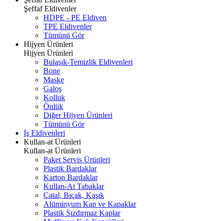
Şeffaf Eldivenler
HDPE - PE Eldiven
TPE Eldivenler
Tümünü Gör
Hijyen Ürünleri
Hijyen Ürünleri
Bulaşık-Temizlik Eldivenleri
Bone
Maske
Galoş
Kolluk
Önlük
Diğer Hijyen Ürünleri
Tümünü Gör
İş Eldivenleri
Kullan-at Ürünleri
Kullan-at Ürünleri
Paket Servis Ürünleri
Plastik Bardaklar
Karton Bardaklar
Kullan-At Tabaklar
Çatal, Bıçak, Kaşık
Alüminyum Kap ve Kapaklar
Plastik Sızdırmaz Kaplar