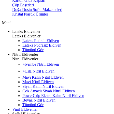
Karton Gıda Kapları
Çöp Poşetleri
Doğa Dostu Sofra Malzemeleri
Kristal Plastik Ürünler
Menü
Lateks Eldivenler
Lateks Eldivenler
Lateks Pudralı Eldiven
Lateks Pudrasız Eldiven
Tümünü Gör
Nitril Eldivenler
Nitril Eldivenler
⭐Pembe Nitril Eldiven
⭐Lila Nitril Eldiven
Mavi Kalın Nitril Eldiven
Mavi Nitril Eldiven
Siyah Kalın Nitril Eldiven
Çok Amaçlı Siyah Nitril Eldiven
PowerGrip Ekstra Kalın Nitril Eldiven
Beyaz Nitril Eldiven
Tümünü Gör
Vinil Eldivenler
Şeffaf Eldivenler