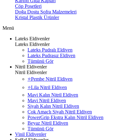
Karton Gıda Kapları
Çöp Poşetleri
Doğa Dostu Sofra Malzemeleri
Kristal Plastik Ürünler
Menü
Lateks Eldivenler
Lateks Eldivenler
Lateks Pudralı Eldiven
Lateks Pudrasız Eldiven
Tümünü Gör
Nitril Eldivenler
Nitril Eldivenler
⭐Pembe Nitril Eldiven
⭐Lila Nitril Eldiven
Mavi Kalın Nitril Eldiven
Mavi Nitril Eldiven
Siyah Kalın Nitril Eldiven
Çok Amaçlı Siyah Nitril Eldiven
PowerGrip Ekstra Kalın Nitril Eldiven
Beyaz Nitril Eldiven
Tümünü Gör
Vinil Eldivenler
Şeffaf Eldivenler