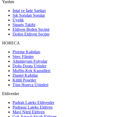
Yardım
İptal ve İade Şartları
Sık Sorulan Sorular
Üyelik
Sipariş Takibi
Eldiven Beden Seçimi
Doğru Eldiven Seçiim
HORECA
Pişirme Kağıtları
Streç Filmler
Alüminyum Folyolar
Doğa Dostu Ürünler
Muffin-Kek Kapsülleri
Dantel Kağıtlar
Kilitli Poşetler
Tüm Horeca Ürünleri
Eldivenler
Pudralı Lateks Eldivenler
Pudrasız Lateks Eldiven
Mavi Nitril Eldiven
Çok Amaçlı Siyah Eldiven