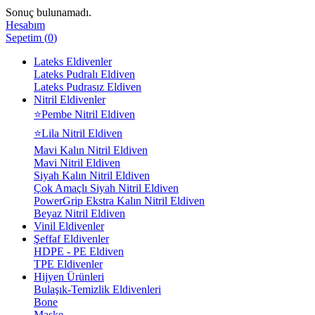
Sonuç bulunamadı.
Hesabım
Sepetim
(
0
)
Lateks Eldivenler
Lateks Pudralı Eldiven
Lateks Pudrasız Eldiven
Nitril Eldivenler
⭐Pembe Nitril Eldiven
⭐Lila Nitril Eldiven
Mavi Kalın Nitril Eldiven
Mavi Nitril Eldiven
Siyah Kalın Nitril Eldiven
Çok Amaçlı Siyah Nitril Eldiven
PowerGrip Ekstra Kalın Nitril Eldiven
Beyaz Nitril Eldiven
Vinil Eldivenler
Şeffaf Eldivenler
HDPE - PE Eldiven
TPE Eldivenler
Hijyen Ürünleri
Bulaşık-Temizlik Eldivenleri
Bone
Maske