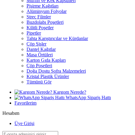
Muffin ve Kek Kapsülleri
Pişirme Kağıtları
Alüminyum Folyolar
Streç Filmler
Buzdolabı Poşetleri
Kilitli Poşetler
Pipetler
Tahta Karıştırıcılar ve Kürdanlar
Çöp Şişler
Dantel Kağıtlar
Masa Örtüleri
Karton Gıda Kapları
Çöp Poşetleri
Doğa Dostu Sofra Malzemeleri
Kristal Plastik Ürünler
Tümünü Gör
Kargom Nerede?
WhatsApp Sipariş Hattı
Favorilerim
Hesabım
Üye Girişi