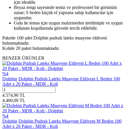
için idealdir.
Beyaz rengi sayesinde temiz ve profesyonel bir görünüm
sunar; S beden küçük el yapısına sahip kullanıcılar için
uygundur.
Gıda ile temas için uygun malzemeden üretilmiştir ve uygun
kullanım koşullarında güvenle tercih edilebilir.
Pakette 100 adet Dolphin pudralı lateks muayene eldiveni
bulunmaktadır.
Kolide 20 paket bulunmaktadır.
BENZER ÜRÜNLER
%
4
Dolphin
Dolphin Pudralı Lateks Muayene Eldiveni L Beden 100
Adet x 20 Paket - MDR - Koli
4.574,90
TL
4.400,00
TL
%
4
Dolphin
Dolphin Pudralı Lateks Muayene Eldiveni M Beden 100
Adet x 20 Paket - MDR - Koli