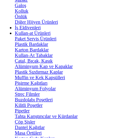
Galoş
Kolluk
Önlük
Diğer Hijyen Ürünleri
İş Eldivenleri
Kullan-at Ürünleri
Paket Servis Ürünleri
Plastik Bardaklar
Karton Bardaklar
Kullan-At Tabaklar
Çatal, Bıçak, Kaşık
Alüminyum Kap ve Kapaklar
Plastik Sızdırmaz Kaplar
Muffin ve Kek Kapsülleri
Pişirme Kağıtları
Alüminyum Folyolar
Streç Filmler
Buzdolabı Poşetleri
Kilitli Poşetler
Pipetler
Tahta Karıştırıcılar ve Kürdanlar
Çöp Şişler
Dantel Kağıtlar
Masa Örtüleri