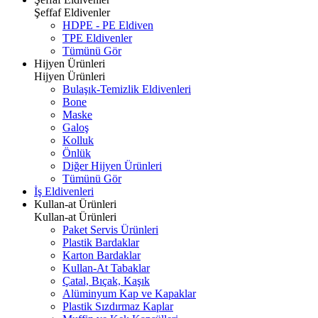
Şeffaf Eldivenler
HDPE - PE Eldiven
TPE Eldivenler
Tümünü Gör
Hijyen Ürünleri
Hijyen Ürünleri
Bulaşık-Temizlik Eldivenleri
Bone
Maske
Galoş
Kolluk
Önlük
Diğer Hijyen Ürünleri
Tümünü Gör
İş Eldivenleri
Kullan-at Ürünleri
Kullan-at Ürünleri
Paket Servis Ürünleri
Plastik Bardaklar
Karton Bardaklar
Kullan-At Tabaklar
Çatal, Bıçak, Kaşık
Alüminyum Kap ve Kapaklar
Plastik Sızdırmaz Kaplar