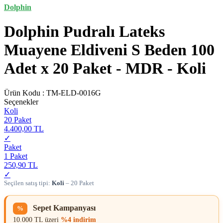
Dolphin
Dolphin Pudralı Lateks
Muayene Eldiveni S Beden 100
Adet x 20 Paket - MDR - Koli
Ürün Kodu :
TM-ELD-0016G
Seçenekler
Koli
20 Paket
4.400,00 TL
✓
Paket
1 Paket
250,90 TL
✓
Seçilen satış tipi:
Koli
– 20 Paket
Sepet Kampanyası
%
10.000 TL üzeri
%4 indirim