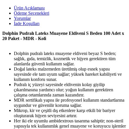
Ürün Açıklaması
Ödeme Seçenekleri
Yorumlar
İade Koşulları
Dolphin Pudralı Lateks Muayene Eldiveni S Beden 100 Adet x
20 Paket - MDR - Koli
Dolphin pudralı lateks muayene eldiveni beyaz S beden;
sağlık, gıda, temizlik, kozmetik ve hijyen gerektiren tüm
alanlarda güvenli kullanım sağlar.
Doğal lateks malzemeden üretilmiş olup esnek yapısı
sayesinde ele tam uyum sağlar; yüksek hareket kabiliyeti ve
kullanım konforu sunar.
Pudralı iç yüzeyi sayesinde eldivenin kolay giyilip
çıkarılmasına yardımcı olur; yoğun kullanım gerektiren
çalışma ortamlarında zaman kazandırır.
MDR sertifikalı yapısı ile profesyonel kullanım standartlarına
uygundur ve güvenilir koruma sağlar.
Mikrop, kir ve çeşitli dış etkenlere karşı etkili bir bariyer
oluşturarak hijyen seviyesini artırır.
Her iki ele uyumlu ambidextrous tasarıma sahiptir; non-steril
yapısıyla tek kullanımlık genel muayene ve koruyucu işlemler