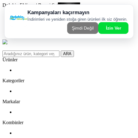
Dolphin Eldiven | Resmi Satış Sitesi
Kargom Nerede?
WhatsApp Sipariş Hattı
Favorilerim
ARA
Ürünler
Kategoriler
Markalar
Kombinler