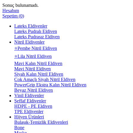
Sonuç bulunamadı.
Hesabım
Sepetim
(
0
)
Lateks Eldivenler
Lateks Pudralı Eldiven
Lateks Pudrasız Eldiven
Nitril Eldivenler
⭐Pembe Nitril Eldiven
⭐Lila Nitril Eldiven
Mavi Kalın Nitril Eldiven
Mavi Nitril Eldiven
Siyah Kalın Nitril Eldiven
Çok Amaçlı Siyah Nitril Eldiven
PowerGrip Ekstra Kalın Nitril Eldiven
Beyaz Nitril Eldiven
Vinil Eldivenler
Şeffaf Eldivenler
HDPE - PE Eldiven
TPE Eldivenler
Hijyen Ürünleri
Bulaşık-Temizlik Eldivenleri
Bone
Maske