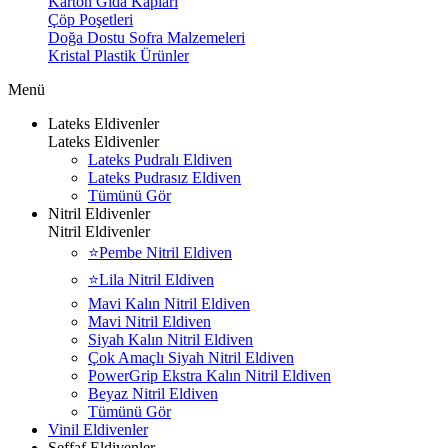
Karton Gıda Kapları
Çöp Poşetleri
Doğa Dostu Sofra Malzemeleri
Kristal Plastik Ürünler
Menü
Lateks Eldivenler
Lateks Eldivenler
Lateks Pudralı Eldiven
Lateks Pudrasız Eldiven
Tümünü Gör
Nitril Eldivenler
Nitril Eldivenler
⭐Pembe Nitril Eldiven
⭐Lila Nitril Eldiven
Mavi Kalın Nitril Eldiven
Mavi Nitril Eldiven
Siyah Kalın Nitril Eldiven
Çok Amaçlı Siyah Nitril Eldiven
PowerGrip Ekstra Kalın Nitril Eldiven
Beyaz Nitril Eldiven
Tümünü Gör
Vinil Eldivenler
Şeffaf Eldivenler