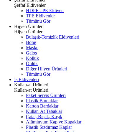
Şeffaf Eldivenler
HDPE - PE Eldiven
TPE Eldivenler
Tümünü Gör
Hijyen Ürünleri
Hijyen Ürünleri
Bulaşık-Temizlik Eldivenleri
Bone
Maske
Galoş
Kolluk
Önlük
Diğer Hijyen Ürünleri
Tümünü Gör
İş Eldivenleri
Kullan-at Ürünleri
Kullan-at Ürünleri
Paket Servis Ürünleri
Plastik Bardaklar
Karton Bardaklar
Kullan-At Tabaklar
Çatal, Bıçak, Kaşık
Alüminyum Kap ve Kapaklar
Plastik Sızdırmaz Kaplar