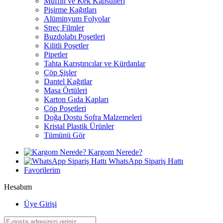
Muffin ve Kek Kapsülleri
Pişirme Kağıtları
Alüminyum Folyolar
Streç Filmler
Buzdolabı Poşetleri
Kilitli Poşetler
Pipetler
Tahta Karıştırıcılar ve Kürdanlar
Çöp Şişler
Dantel Kağıtlar
Masa Örtüleri
Karton Gıda Kapları
Çöp Poşetleri
Doğa Dostu Sofra Malzemeleri
Kristal Plastik Ürünler
Tümünü Gör
Kargom Nerede?
WhatsApp Sipariş Hattı
Favorilerim
Hesabım
Üye Girişi