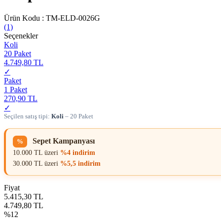
Ürün Kodu :
TM-ELD-0026G
(1)
Seçenekler
Koli
20 Paket
4.749,80 TL
✓
Paket
1 Paket
270,90 TL
✓
Seçilen satış tipi:
Koli
– 20 Paket
Sepet Kampanyası
%
10.000 TL üzeri
%4 indirim
30.000 TL üzeri
%5,5 indirim
Fiyat
5.415,30 TL
4.749,80 TL
%12