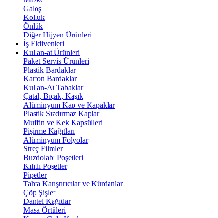
Galoş
Kolluk
Önlük
Diğer Hijyen Ürünleri
İş Eldivenleri
Kullan-at Ürünleri
Paket Servis Ürünleri
Plastik Bardaklar
Karton Bardaklar
Kullan-At Tabaklar
Çatal, Bıçak, Kaşık
Alüminyum Kap ve Kapaklar
Plastik Sızdırmaz Kaplar
Muffin ve Kek Kapsülleri
Pişirme Kağıtları
Alüminyum Folyolar
Streç Filmler
Buzdolabı Poşetleri
Kilitli Poşetler
Pipetler
Tahta Karıştırıcılar ve Kürdanlar
Çöp Şişler
Dantel Kağıtlar
Masa Örtüleri