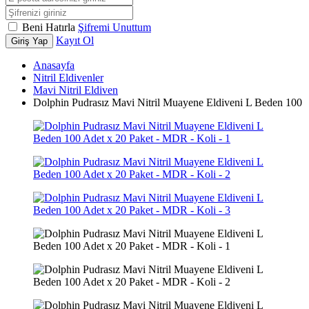
Beni Hatırla
Şifremi Unuttum
Kayıt Ol
Giriş Yap
Anasayfa
Nitril Eldivenler
Mavi Nitril Eldiven
Dolphin Pudrasız Mavi Nitril Muayene Eldiveni L Beden 100 