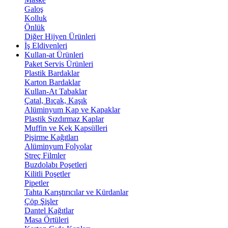
Galoş
Kolluk
Önlük
Diğer Hijyen Ürünleri
İş Eldivenleri
Kullan-at Ürünleri
Paket Servis Ürünleri
Plastik Bardaklar
Karton Bardaklar
Kullan-At Tabaklar
Çatal, Bıçak, Kaşık
Alüminyum Kap ve Kapaklar
Plastik Sızdırmaz Kaplar
Muffin ve Kek Kapsülleri
Pişirme Kağıtları
Alüminyum Folyolar
Streç Filmler
Buzdolabı Poşetleri
Kilitli Poşetler
Pipetler
Tahta Karıştırıcılar ve Kürdanlar
Çöp Şişler
Dantel Kağıtlar
Masa Örtüleri