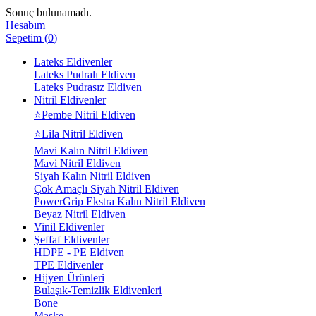
Sonuç bulunamadı.
Hesabım
Sepetim
(
0
)
Lateks Eldivenler
Lateks Pudralı Eldiven
Lateks Pudrasız Eldiven
Nitril Eldivenler
⭐Pembe Nitril Eldiven
⭐Lila Nitril Eldiven
Mavi Kalın Nitril Eldiven
Mavi Nitril Eldiven
Siyah Kalın Nitril Eldiven
Çok Amaçlı Siyah Nitril Eldiven
PowerGrip Ekstra Kalın Nitril Eldiven
Beyaz Nitril Eldiven
Vinil Eldivenler
Şeffaf Eldivenler
HDPE - PE Eldiven
TPE Eldivenler
Hijyen Ürünleri
Bulaşık-Temizlik Eldivenleri
Bone
Maske