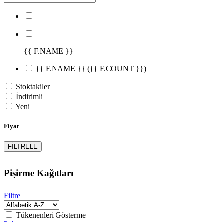
{{ F.NAME }}
{{ F.NAME }}
({{ F.COUNT }})
Stoktakiler
İndirimli
Yeni
Fiyat
FİLTRELE
Pişirme Kağıtları
Filtre
Tükenenleri Gösterme