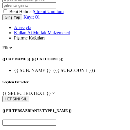
Beni Hatırla
Şifremi Unuttum
Kayıt Ol
Giriş Yap
Anasayfa
Kullan At Mutfak Malzemeleri
Pişirme Kağıtları
Filtre
{{ CAT. NAME }}
({{ CAT.COUNT }})
{{ SUB. NAME }}
({{ SUB.COUNT }})
Seçilen Filtreler
{{ SELECTED.TEXT }} ×
HEPSİNİ SİL
{{ FILTERS.VARIANTS.TYPE1_NAME }}