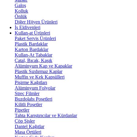
Galoş
Kolluk
Önlük
Diğer Hijyen Ürünleri
İş Eldivenleri
Kullan-at Ürünleri
Paket Servis Ürünleri
Plastik Bardaklar
Karton Bardaklar
Kullan-At Tabaklar
Çatal, Bıçak, Kaşık
Alüminyum Kap ve Kapaklar
Plastik Sızdırmaz Kaplar
Muffin ve Kek Kapsülleri
Pişirme Kağıtları
Alüminyum Folyolar
Streç Filmler
Buzdolabı Poşetleri
Kilitli Poşetler
Pipetler
Tahta Karıştırıcılar ve Kürdanlar
Çöp Şişler
Dantel Kağıtlar
Masa Örtüleri