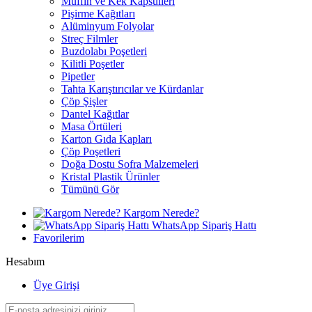
Muffin ve Kek Kapsülleri
Pişirme Kağıtları
Alüminyum Folyolar
Streç Filmler
Buzdolabı Poşetleri
Kilitli Poşetler
Pipetler
Tahta Karıştırıcılar ve Kürdanlar
Çöp Şişler
Dantel Kağıtlar
Masa Örtüleri
Karton Gıda Kapları
Çöp Poşetleri
Doğa Dostu Sofra Malzemeleri
Kristal Plastik Ürünler
Tümünü Gör
Kargom Nerede?
WhatsApp Sipariş Hattı
Favorilerim
Hesabım
Üye Girişi