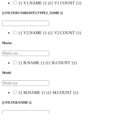
{{ V1.NAME }}
({{ V1.COUNT }})
{{ FILTERS.VARIANTS.TYPE2_NAME }}
{{ V2.NAME }}
({{ V2.COUNT }})
Marka
{{ B.NAME }}
({{ B.COUNT }})
Model
{{ M.NAME }}
({{ M.COUNT }})
{{ FILTER.NAME }}