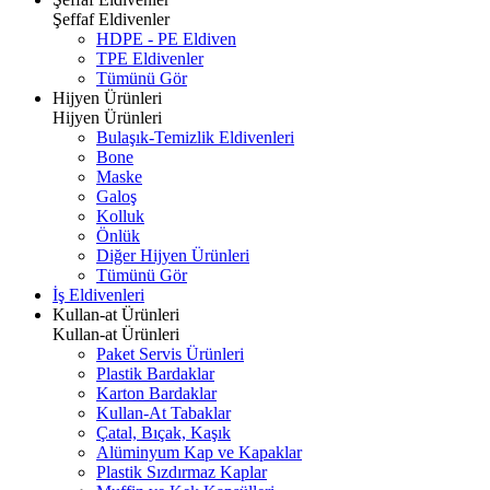
Şeffaf Eldivenler
HDPE - PE Eldiven
TPE Eldivenler
Tümünü Gör
Hijyen Ürünleri
Hijyen Ürünleri
Bulaşık-Temizlik Eldivenleri
Bone
Maske
Galoş
Kolluk
Önlük
Diğer Hijyen Ürünleri
Tümünü Gör
İş Eldivenleri
Kullan-at Ürünleri
Kullan-at Ürünleri
Paket Servis Ürünleri
Plastik Bardaklar
Karton Bardaklar
Kullan-At Tabaklar
Çatal, Bıçak, Kaşık
Alüminyum Kap ve Kapaklar
Plastik Sızdırmaz Kaplar