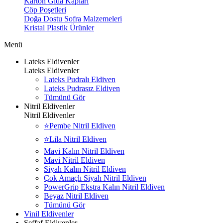
Karton Gıda Kapları
Çöp Poşetleri
Doğa Dostu Sofra Malzemeleri
Kristal Plastik Ürünler
Menü
Lateks Eldivenler
Lateks Eldivenler
Lateks Pudralı Eldiven
Lateks Pudrasız Eldiven
Tümünü Gör
Nitril Eldivenler
Nitril Eldivenler
⭐Pembe Nitril Eldiven
⭐Lila Nitril Eldiven
Mavi Kalın Nitril Eldiven
Mavi Nitril Eldiven
Siyah Kalın Nitril Eldiven
Çok Amaçlı Siyah Nitril Eldiven
PowerGrip Ekstra Kalın Nitril Eldiven
Beyaz Nitril Eldiven
Tümünü Gör
Vinil Eldivenler
Şeffaf Eldivenler