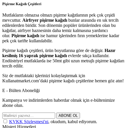
Pişirme Kağıdı Çeşitleri
Mutfakların olmazsa olmazı pişirme kağıtlarının pek çok çeşidi
mevcuttur.
Airfryer pişirme kağıdı
bunlar arasında en sık tercih
edilenlerden biridir. Son dönemin popüler ürünlerinden olan bu
kağıtlar, airfryer haznesinin daha temiz kalmasına yardımcı
olur.
Pişirme kağıdı
ise hamur işlerinden fırın yemeklerine kadar
pek çok tarifte kullanılabilir.
Pişirme kağıdı çeşitleri, ürün boyutlarına göre de değişir.
Hazır
kesilmiş 16 yaprak pişirme kağıdı
evlerde sıkça kullanılır.
Endüstriyel mutfaklarda ise 50mt gibi uzun metrajlı pişirme kağıtları
tercih edilir.
Siz de mutfaktaki işlerinizi kolaylaştırmak için
Kullanatmarket.com’daki pişirme kağıdı çeşitlerine hemen göz atın!
E - Bülten Aboneliği
Kampanya ve indirimlerden haberdar olmak için e-bültenimize
abone olun.
ABONE OL
KVKK Sözleşmesi'ni
, okudum, kabul ediyorum.
Müşteri Hizmetleri