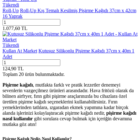
Tükendi
Roll-Up
Roll-Up Kış Temalı Kesilmiş Pişirme Kağıdı 37cm x 42cm
16 Yaprak
1.077,60
TL
Tükendi
Kullan At Market
Kutusuz Silikonlu Pişirme Kağıdı 37cm x 40m 1
Adet
124,90
TL
Toplam
20
ürün bulunmaktadır.
Pişirme kağıdı
, mutfakta farklı ve pratik lezzetler denemeyi
sevenlerin vazgeçilmez ürünleri arasındadır. Hava fritözü olarak da
bilinen airfryer, fırın gibi pişirme araçlarınızda bu cihazlara özel
üretilen
pişirme kağıdı
seçeneklerini kullanabilirsiniz. Fırın
yemeklerinden tatlılara, ızgaradan ekmek yapımına kadar birçok
alanda işlerinizi kolaylaştıracak pişirme kağıdı nedir,
pişirme kağıdı
nasıl kullanılır
gibi sorulara cevap bulmak için içeriğin devamına
mutlaka göz atın!
Pişirme Kağıdı Nedir, Nasıl Kullanılır?