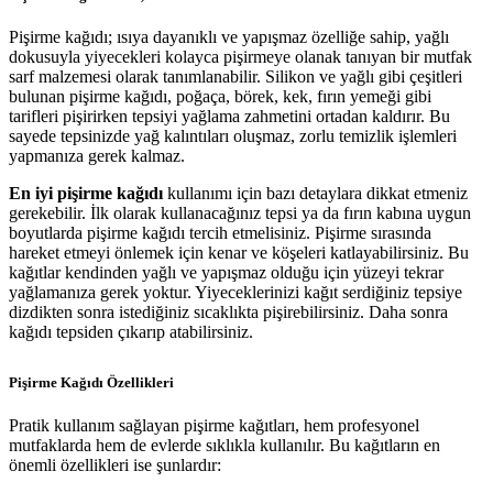
Pişirme kağıdı; ısıya dayanıklı ve yapışmaz özelliğe sahip, yağlı
dokusuyla yiyecekleri kolayca pişirmeye olanak tanıyan bir
mutfak
sarf malzemesi
olarak tanımlanabilir. Silikon ve yağlı gibi çeşitleri
bulunan pişirme kağıdı, poğaça, börek, kek, fırın yemeği gibi
tarifleri pişirirken tepsiyi yağlama zahmetini ortadan kaldırır. Bu
sayede tepsinizde yağ kalıntıları oluşmaz, zorlu temizlik işlemleri
yapmanıza gerek kalmaz.
En iyi pişirme kağıdı
kullanımı için bazı detaylara dikkat etmeniz
gerekebilir. İlk olarak kullanacağınız tepsi ya da fırın kabına uygun
boyutlarda pişirme kağıdı tercih etmelisiniz. Pişirme sırasında
hareket etmeyi önlemek için kenar ve köşeleri katlayabilirsiniz. Bu
kağıtlar kendinden yağlı ve yapışmaz olduğu için yüzeyi tekrar
yağlamanıza gerek yoktur. Yiyeceklerinizi kağıt serdiğiniz tepsiye
dizdikten sonra istediğiniz sıcaklıkta pişirebilirsiniz. Daha sonra
kağıdı tepsiden çıkarıp atabilirsiniz.
Pişirme Kağıdı Özellikleri
Pratik kullanım sağlayan pişirme kağıtları, hem profesyonel
mutfaklarda hem de evlerde sıklıkla kullanılır. Bu kağıtların en
önemli özellikleri ise şunlardır: