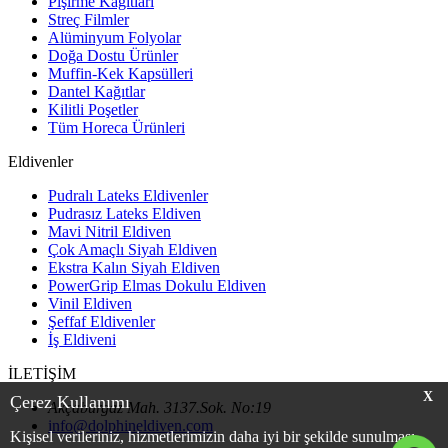
Pişirme Kağıtları
Streç Filmler
Alüminyum Folyolar
Doğa Dostu Ürünler
Muffin-Kek Kapsülleri
Dantel Kağıtlar
Kilitli Poşetler
Tüm Horeca Ürünleri
Eldivenler
Pudralı Lateks Eldivenler
Pudrasız Lateks Eldiven
Mavi Nitril Eldiven
Çok Amaçlı Siyah Eldiven
Ekstra Kalın Siyah Eldiven
PowerGrip Elmas Dokulu Eldiven
Vinil Eldiven
Şeffaf Eldivenler
İş Eldiveni
İLETİŞİM
X
Çerez Kullanımı
Akçaburgaz Mah. 3137.Sok. No:19
info@dolphineldiven.com
Kişisel verileriniz, hizmetlerimizin daha iyi bir şekilde sunulması