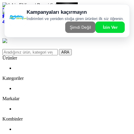
Dolphin Eldiven | Resmi Satış Sitesi
Kargom Nerede?
WhatsApp Sipariş Hattı
Favorilerim
ARA
Ürünler
Kategoriler
Markalar
Kombinler