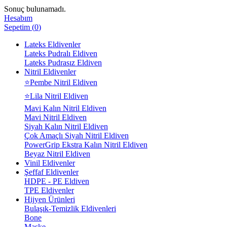
Sonuç bulunamadı.
Hesabım
Sepetim
(
0
)
Lateks Eldivenler
Lateks Pudralı Eldiven
Lateks Pudrasız Eldiven
Nitril Eldivenler
⭐Pembe Nitril Eldiven
⭐Lila Nitril Eldiven
Mavi Kalın Nitril Eldiven
Mavi Nitril Eldiven
Siyah Kalın Nitril Eldiven
Çok Amaçlı Siyah Nitril Eldiven
PowerGrip Ekstra Kalın Nitril Eldiven
Beyaz Nitril Eldiven
Vinil Eldivenler
Şeffaf Eldivenler
HDPE - PE Eldiven
TPE Eldivenler
Hijyen Ürünleri
Bulaşık-Temizlik Eldivenleri
Bone
Maske