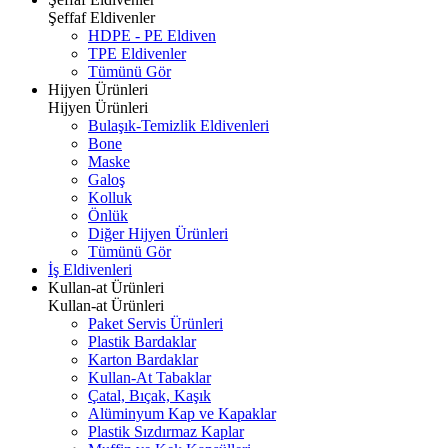
Şeffaf Eldivenler
HDPE - PE Eldiven
TPE Eldivenler
Tümünü Gör
Hijyen Ürünleri
Hijyen Ürünleri
Bulaşık-Temizlik Eldivenleri
Bone
Maske
Galoş
Kolluk
Önlük
Diğer Hijyen Ürünleri
Tümünü Gör
İş Eldivenleri
Kullan-at Ürünleri
Kullan-at Ürünleri
Paket Servis Ürünleri
Plastik Bardaklar
Karton Bardaklar
Kullan-At Tabaklar
Çatal, Bıçak, Kaşık
Alüminyum Kap ve Kapaklar
Plastik Sızdırmaz Kaplar