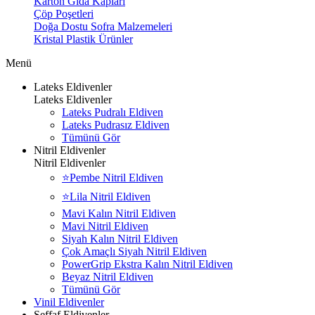
Karton Gıda Kapları
Çöp Poşetleri
Doğa Dostu Sofra Malzemeleri
Kristal Plastik Ürünler
Menü
Lateks Eldivenler
Lateks Eldivenler
Lateks Pudralı Eldiven
Lateks Pudrasız Eldiven
Tümünü Gör
Nitril Eldivenler
Nitril Eldivenler
⭐Pembe Nitril Eldiven
⭐Lila Nitril Eldiven
Mavi Kalın Nitril Eldiven
Mavi Nitril Eldiven
Siyah Kalın Nitril Eldiven
Çok Amaçlı Siyah Nitril Eldiven
PowerGrip Ekstra Kalın Nitril Eldiven
Beyaz Nitril Eldiven
Tümünü Gör
Vinil Eldivenler
Şeffaf Eldivenler