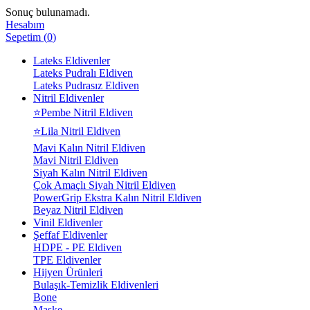
Sonuç bulunamadı.
Hesabım
Sepetim
(
0
)
Lateks Eldivenler
Lateks Pudralı Eldiven
Lateks Pudrasız Eldiven
Nitril Eldivenler
⭐Pembe Nitril Eldiven
⭐Lila Nitril Eldiven
Mavi Kalın Nitril Eldiven
Mavi Nitril Eldiven
Siyah Kalın Nitril Eldiven
Çok Amaçlı Siyah Nitril Eldiven
PowerGrip Ekstra Kalın Nitril Eldiven
Beyaz Nitril Eldiven
Vinil Eldivenler
Şeffaf Eldivenler
HDPE - PE Eldiven
TPE Eldivenler
Hijyen Ürünleri
Bulaşık-Temizlik Eldivenleri
Bone
Maske