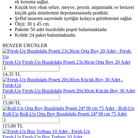
ek koruma sağlar.
Küçük boy ebatı sebze, meyve, peynir, atıştırmalık ve benzeri
küçük gıda ürünlerinin depolanmasında pratiktir.
Şeffaf tasarımı sayesinde içeriğin kolayca görülmesini sağlar.
Ölçü: 30 x 45 cm.
Pakette 50 adet buzdolabı poşeti bulunmaktadır.
Kolide 24 paket bulunmaktadır.
BENZER ÜRÜNLER
Fresh-Up
Fresh-Up Buzdolabı Poşeti 23x36cm Orta Boy 20 Adet
14,35
TL
Fresh-Up
Fresh-Up Buzdolabı Poşeti 20x30cm Küçük Boy 30 Adet
15,00
TL
Roll-Up
Roll-Up Orta Boy Buzdolabı Poşeti 24*38 cm 75 Adet
115,00
TL
Fresh-Up
Fresh-Up Buz Torbası 10 Adet