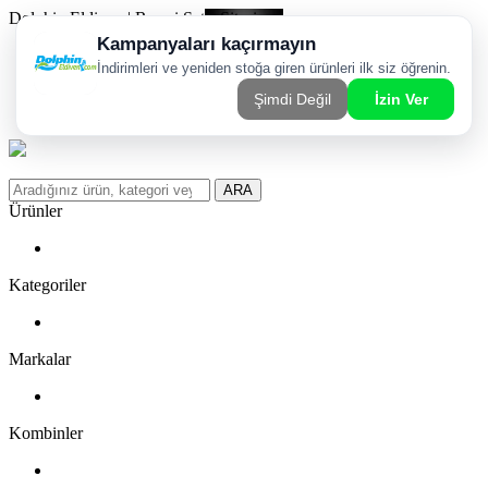
Dolphin Eldiven | Resmi Satış Sitesi
Kargom Nerede?
WhatsApp Sipariş Hattı
Favorilerim
ARA
Ürünler
Kategoriler
Markalar
Kombinler