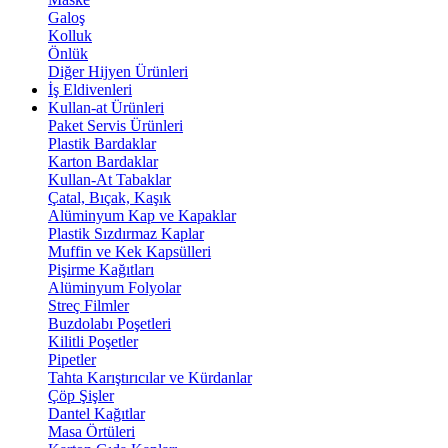
Galoş
Kolluk
Önlük
Diğer Hijyen Ürünleri
İş Eldivenleri
Kullan-at Ürünleri
Paket Servis Ürünleri
Plastik Bardaklar
Karton Bardaklar
Kullan-At Tabaklar
Çatal, Bıçak, Kaşık
Alüminyum Kap ve Kapaklar
Plastik Sızdırmaz Kaplar
Muffin ve Kek Kapsülleri
Pişirme Kağıtları
Alüminyum Folyolar
Streç Filmler
Buzdolabı Poşetleri
Kilitli Poşetler
Pipetler
Tahta Karıştırıcılar ve Kürdanlar
Çöp Şişler
Dantel Kağıtlar
Masa Örtüleri