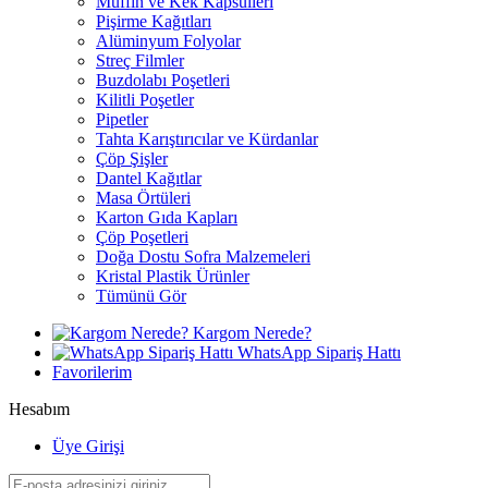
Muffin ve Kek Kapsülleri
Pişirme Kağıtları
Alüminyum Folyolar
Streç Filmler
Buzdolabı Poşetleri
Kilitli Poşetler
Pipetler
Tahta Karıştırıcılar ve Kürdanlar
Çöp Şişler
Dantel Kağıtlar
Masa Örtüleri
Karton Gıda Kapları
Çöp Poşetleri
Doğa Dostu Sofra Malzemeleri
Kristal Plastik Ürünler
Tümünü Gör
Kargom Nerede?
WhatsApp Sipariş Hattı
Favorilerim
Hesabım
Üye Girişi