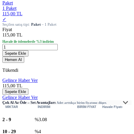
Paket
1 Paket
115,00 TL
✓
Seçilen satış tipi:
Paket
– 1 Paket
Fiyat
115,00 TL
Havale ile ödemelerde %3 indirim
Sepete Ekle
Hemen Al
Tükendi
Gelince Haber Ver
115,00
TL
Sepete Ekle
Gelince Haber Ver
Çok Al Az Öde – Set Avantajları
Adet arttıkça birim fiyatınız düşer.
MİKTAR
İNDİRİM
BİRİM FİYAT
Havale Fiyatı
2
-
9
%3.08
10
-
29
%4