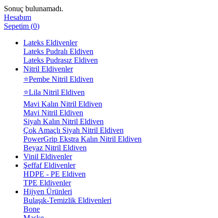
Sonuç bulunamadı.
Hesabım
Sepetim
(
0
)
Lateks Eldivenler
Lateks Pudralı Eldiven
Lateks Pudrasız Eldiven
Nitril Eldivenler
⭐Pembe Nitril Eldiven
⭐Lila Nitril Eldiven
Mavi Kalın Nitril Eldiven
Mavi Nitril Eldiven
Siyah Kalın Nitril Eldiven
Çok Amaçlı Siyah Nitril Eldiven
PowerGrip Ekstra Kalın Nitril Eldiven
Beyaz Nitril Eldiven
Vinil Eldivenler
Şeffaf Eldivenler
HDPE - PE Eldiven
TPE Eldivenler
Hijyen Ürünleri
Bulaşık-Temizlik Eldivenleri
Bone
Maske