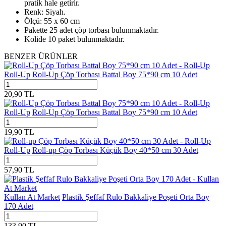
pratik hale getirir.
Renk: Siyah.
Ölçü: 55 x 60 cm
Pakette 25 adet çöp torbası bulunmaktadır.
Kolide 10 paket bulunmaktadır.
BENZER ÜRÜNLER
Roll-Up
Roll-Up Çöp Torbası Battal Boy 75*90 cm 10 Adet
20,90
TL
Roll-Up
Roll-Up Çöp Torbası Battal Boy 75*90 cm 10 Adet
19,90
TL
Roll-Up
Roll-up Çöp Torbası Küçük Boy 40*50 cm 30 Adet
57,90
TL
Kullan At Market
Plastik Şeffaf Rulo Bakkaliye Poşeti Orta Boy
170 Adet
133,90
TL