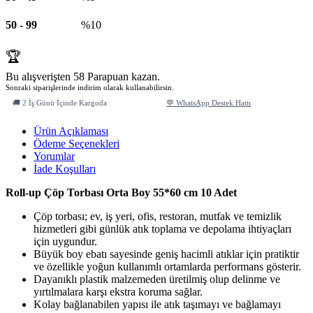
50
-
99
%10
🏆
Bu alışverişten 58 Parapuan kazan.
Sonraki siparişlerinde indirim olarak kullanabilirsin.
🚚 2 İş Günü İçinde Kargoda
💬 WhatsApp Destek Hattı
Ürün Açıklaması
Ödeme Seçenekleri
Yorumlar
İade Koşulları
Roll-up Çöp Torbası Orta Boy 55*60 cm 10 Adet
Çöp torbası; ev, iş yeri, ofis, restoran, mutfak ve temizlik
hizmetleri gibi günlük atık toplama ve depolama ihtiyaçları
için uygundur.
Büyük boy ebatı sayesinde geniş hacimli atıklar için pratiktir
ve özellikle yoğun kullanımlı ortamlarda performans gösterir.
Dayanıklı plastik malzemeden üretilmiş olup delinme ve
yırtılmalara karşı ekstra koruma sağlar.
Kolay bağlanabilen yapısı ile atık taşımayı ve bağlamayı