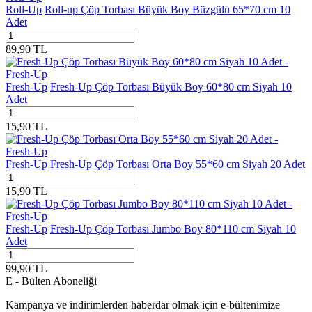
Roll-Up
Roll-up Çöp Torbası Büyük Boy Büzgülü 65*70 cm 10
Adet
89,90
TL
Fresh-Up
Fresh-Up Çöp Torbası Büyük Boy 60*80 cm Siyah 10
Adet
15,90
TL
Fresh-Up
Fresh-Up Çöp Torbası Orta Boy 55*60 cm Siyah 20 Adet
15,90
TL
Fresh-Up
Fresh-Up Çöp Torbası Jumbo Boy 80*110 cm Siyah 10
Adet
99,90
TL
E - Bülten Aboneliği
Kampanya ve indirimlerden haberdar olmak için e-bültenimize