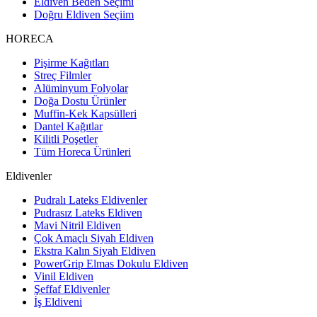
Eldiven Beden Seçimi
Doğru Eldiven Seçiim
HORECA
Pişirme Kağıtları
Streç Filmler
Alüminyum Folyolar
Doğa Dostu Ürünler
Muffin-Kek Kapsülleri
Dantel Kağıtlar
Kilitli Poşetler
Tüm Horeca Ürünleri
Eldivenler
Pudralı Lateks Eldivenler
Pudrasız Lateks Eldiven
Mavi Nitril Eldiven
Çok Amaçlı Siyah Eldiven
Ekstra Kalın Siyah Eldiven
PowerGrip Elmas Dokulu Eldiven
Vinil Eldiven
Şeffaf Eldivenler
İş Eldiveni