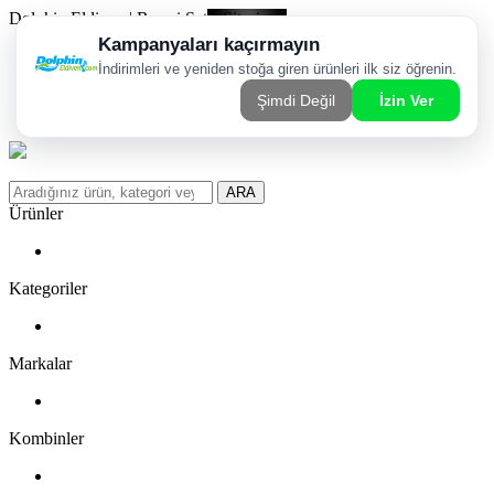
Dolphin Eldiven | Resmi Satış Sitesi
Kargom Nerede?
WhatsApp Sipariş Hattı
Favorilerim
ARA
Ürünler
Kategoriler
Markalar
Kombinler