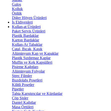
Galoş
Kolluk
Önlük
Diğer Hijyen Ürünleri
İş Eldivenleri
Kullan-at Ürünleri
Paket Servis Ürünleri
Plastik Bardaklar
Karton Bardaklar
Kullan-At Tabaklar
Çatal, Bıçak, Kaşık
Alüminyum Kap ve Kapaklar
Plastik Sızdırmaz Kaplar
Muffin ve Kek Kapsülleri
Pişirme Kağıtları
Alüminyum Folyolar
Streç Filmler
Buzdolabı Poşetleri
Kilitli Poşetler
Pipetler
Tahta Karıştırıcılar ve Kürdanlar
Çöp Şişler
Dantel Kağıtlar
Masa Örtüleri