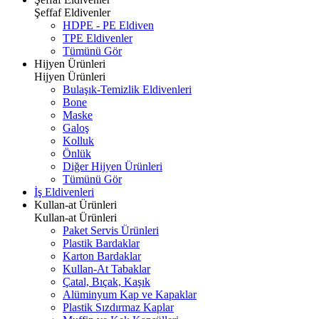
Şeffaf Eldivenler
HDPE - PE Eldiven
TPE Eldivenler
Tümünü Gör
Hijyen Ürünleri
Hijyen Ürünleri
Bulaşık-Temizlik Eldivenleri
Bone
Maske
Galoş
Kolluk
Önlük
Diğer Hijyen Ürünleri
Tümünü Gör
İş Eldivenleri
Kullan-at Ürünleri
Kullan-at Ürünleri
Paket Servis Ürünleri
Plastik Bardaklar
Karton Bardaklar
Kullan-At Tabaklar
Çatal, Bıçak, Kaşık
Alüminyum Kap ve Kapaklar
Plastik Sızdırmaz Kaplar