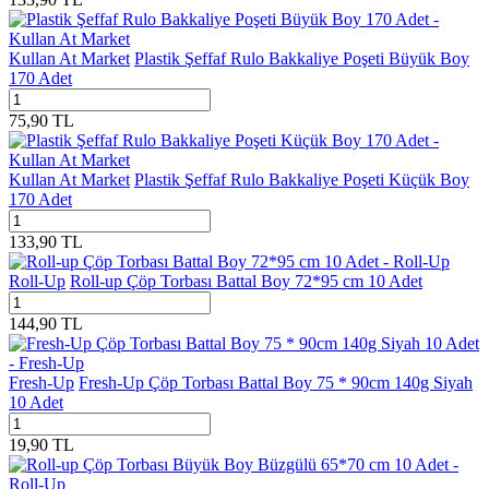
Kullan At Market
Plastik Şeffaf Rulo Bakkaliye Poşeti Büyük Boy
170 Adet
75,90
TL
Kullan At Market
Plastik Şeffaf Rulo Bakkaliye Poşeti Küçük Boy
170 Adet
133,90
TL
Roll-Up
Roll-up Çöp Torbası Battal Boy 72*95 cm 10 Adet
144,90
TL
Fresh-Up
Fresh-Up Çöp Torbası Battal Boy 75 * 90cm 140g Siyah
10 Adet
19,90
TL