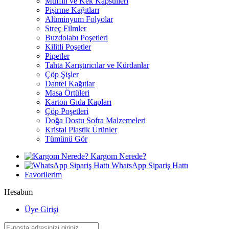
Muffin ve Kek Kapsülleri
Pişirme Kağıtları
Alüminyum Folyolar
Streç Filmler
Buzdolabı Poşetleri
Kilitli Poşetler
Pipetler
Tahta Karıştırıcılar ve Kürdanlar
Çöp Şişler
Dantel Kağıtlar
Masa Örtüleri
Karton Gıda Kapları
Çöp Poşetleri
Doğa Dostu Sofra Malzemeleri
Kristal Plastik Ürünler
Tümünü Gör
Kargom Nerede?
WhatsApp Sipariş Hattı
Favorilerim
Hesabım
Üye Girişi