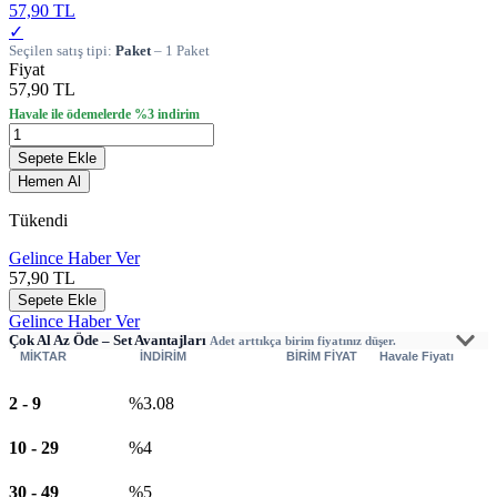
57,90 TL
✓
Seçilen satış tipi:
Paket
– 1 Paket
Fiyat
57,90 TL
Havale ile ödemelerde %3 indirim
Sepete Ekle
Hemen Al
Tükendi
Gelince Haber Ver
57,90
TL
Sepete Ekle
Gelince Haber Ver
Çok Al Az Öde – Set Avantajları
Adet arttıkça birim fiyatınız düşer.
MİKTAR
İNDİRİM
BİRİM FİYAT
Havale Fiyatı
2
-
9
%3.08
10
-
29
%4
30
-
49
%5