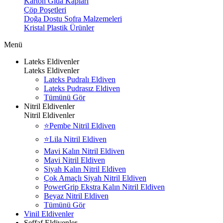
Karton Gıda Kapları
Çöp Poşetleri
Doğa Dostu Sofra Malzemeleri
Kristal Plastik Ürünler
Menü
Lateks Eldivenler
Lateks Eldivenler
Lateks Pudralı Eldiven
Lateks Pudrasız Eldiven
Tümünü Gör
Nitril Eldivenler
Nitril Eldivenler
⭐Pembe Nitril Eldiven
⭐Lila Nitril Eldiven
Mavi Kalın Nitril Eldiven
Mavi Nitril Eldiven
Siyah Kalın Nitril Eldiven
Çok Amaçlı Siyah Nitril Eldiven
PowerGrip Ekstra Kalın Nitril Eldiven
Beyaz Nitril Eldiven
Tümünü Gör
Vinil Eldivenler
Şeffaf Eldivenler