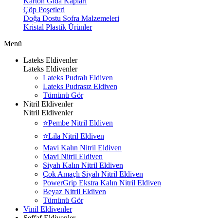
Karton Gıda Kapları
Çöp Poşetleri
Doğa Dostu Sofra Malzemeleri
Kristal Plastik Ürünler
Menü
Lateks Eldivenler
Lateks Eldivenler
Lateks Pudralı Eldiven
Lateks Pudrasız Eldiven
Tümünü Gör
Nitril Eldivenler
Nitril Eldivenler
⭐Pembe Nitril Eldiven
⭐Lila Nitril Eldiven
Mavi Kalın Nitril Eldiven
Mavi Nitril Eldiven
Siyah Kalın Nitril Eldiven
Çok Amaçlı Siyah Nitril Eldiven
PowerGrip Ekstra Kalın Nitril Eldiven
Beyaz Nitril Eldiven
Tümünü Gör
Vinil Eldivenler
Şeffaf Eldivenler