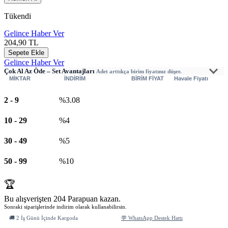
Tükendi
Gelince Haber Ver
204,90
TL
Sepete Ekle
Gelince Haber Ver
Çok Al Az Öde – Set Avantajları
Adet arttıkça birim fiyatınız düşer.
MİKTAR
İNDİRİM
BİRİM FİYAT
Havale Fiyatı
2
-
9
%3.08
10
-
29
%4
30
-
49
%5
50
-
99
%10
🏆
Bu alışverişten 204 Parapuan kazan.
Sonraki siparişlerinde indirim olarak kullanabilirsin.
🚚 2 İş Günü İçinde Kargoda
💬 WhatsApp Destek Hattı