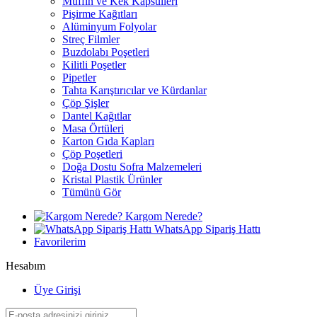
Muffin ve Kek Kapsülleri
Pişirme Kağıtları
Alüminyum Folyolar
Streç Filmler
Buzdolabı Poşetleri
Kilitli Poşetler
Pipetler
Tahta Karıştırıcılar ve Kürdanlar
Çöp Şişler
Dantel Kağıtlar
Masa Örtüleri
Karton Gıda Kapları
Çöp Poşetleri
Doğa Dostu Sofra Malzemeleri
Kristal Plastik Ürünler
Tümünü Gör
Kargom Nerede?
WhatsApp Sipariş Hattı
Favorilerim
Hesabım
Üye Girişi