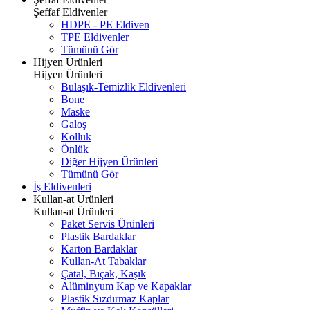
Şeffaf Eldivenler
HDPE - PE Eldiven
TPE Eldivenler
Tümünü Gör
Hijyen Ürünleri
Hijyen Ürünleri
Bulaşık-Temizlik Eldivenleri
Bone
Maske
Galoş
Kolluk
Önlük
Diğer Hijyen Ürünleri
Tümünü Gör
İş Eldivenleri
Kullan-at Ürünleri
Kullan-at Ürünleri
Paket Servis Ürünleri
Plastik Bardaklar
Karton Bardaklar
Kullan-At Tabaklar
Çatal, Bıçak, Kaşık
Alüminyum Kap ve Kapaklar
Plastik Sızdırmaz Kaplar