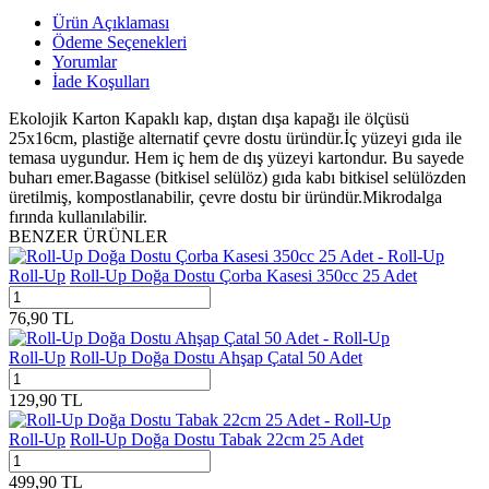
Ürün Açıklaması
Ödeme Seçenekleri
Yorumlar
İade Koşulları
Ekolojik Karton Kapaklı kap, dıştan dışa kapağı ile ölçüsü
25x16cm, plastiğe alternatif çevre dostu üründür.İç yüzeyi gıda ile
temasa uygundur. Hem iç hem de dış yüzeyi kartondur. Bu sayede
buharı emer.Bagasse (bitkisel selülöz) gıda kabı bitkisel selülözden
üretilmiş, kompostlanabilir, çevre dostu bir üründür.Mikrodalga
fırında kullanılabilir.
BENZER ÜRÜNLER
Roll-Up
Roll-Up Doğa Dostu Çorba Kasesi 350cc 25 Adet
76,90
TL
Roll-Up
Roll-Up Doğa Dostu Ahşap Çatal 50 Adet
129,90
TL
Roll-Up
Roll-Up Doğa Dostu Tabak 22cm 25 Adet
499,90
TL