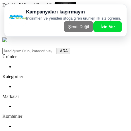
Dolphin Eldiven | Resmi Satış Sitesi
Kargom Nerede?
WhatsApp Sipariş Hattı
Favorilerim
ARA
Ürünler
Kategoriler
Markalar
Kombinler