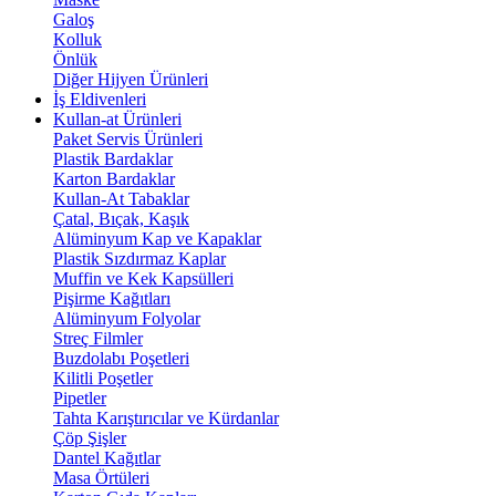
Galoş
Kolluk
Önlük
Diğer Hijyen Ürünleri
İş Eldivenleri
Kullan-at Ürünleri
Paket Servis Ürünleri
Plastik Bardaklar
Karton Bardaklar
Kullan-At Tabaklar
Çatal, Bıçak, Kaşık
Alüminyum Kap ve Kapaklar
Plastik Sızdırmaz Kaplar
Muffin ve Kek Kapsülleri
Pişirme Kağıtları
Alüminyum Folyolar
Streç Filmler
Buzdolabı Poşetleri
Kilitli Poşetler
Pipetler
Tahta Karıştırıcılar ve Kürdanlar
Çöp Şişler
Dantel Kağıtlar
Masa Örtüleri