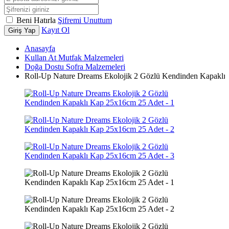
Beni Hatırla
Şifremi Unuttum
Kayıt Ol
Giriş Yap
Anasayfa
Kullan At Mutfak Malzemeleri
Doğa Dostu Sofra Malzemeleri
Roll-Up Nature Dreams Ekolojik 2 Gözlü Kendinden Kapaklı