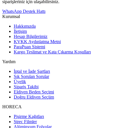
siparişleriniz için ulaşabilirsiniz.
WhatsApp Destek Hattı
Kurumsal
Hakkımızda
İletişim
Hesap Bilgilerimiz
KVKK Aydınlatma Metni
ParaPuan Sistemi
Kargo Teslimat ve Kata Çıkarma Koşulları
Yardım
İptal ve İade Şartları
Sık Sorulan Sorular
Üyelik
Sipariş Takibi
Eldiven Beden Seçimi
Doğru Eldiven Seçiim
HORECA
Pişirme Kağıtları
Streç Filmler
Alüminyum Folyolar