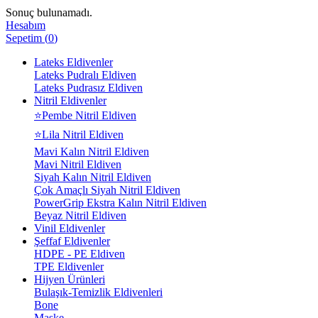
Sonuç bulunamadı.
Hesabım
Sepetim
(
0
)
Lateks Eldivenler
Lateks Pudralı Eldiven
Lateks Pudrasız Eldiven
Nitril Eldivenler
⭐Pembe Nitril Eldiven
⭐Lila Nitril Eldiven
Mavi Kalın Nitril Eldiven
Mavi Nitril Eldiven
Siyah Kalın Nitril Eldiven
Çok Amaçlı Siyah Nitril Eldiven
PowerGrip Ekstra Kalın Nitril Eldiven
Beyaz Nitril Eldiven
Vinil Eldivenler
Şeffaf Eldivenler
HDPE - PE Eldiven
TPE Eldivenler
Hijyen Ürünleri
Bulaşık-Temizlik Eldivenleri
Bone
Maske