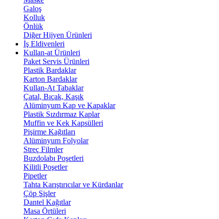
Galoş
Kolluk
Önlük
Diğer Hijyen Ürünleri
İş Eldivenleri
Kullan-at Ürünleri
Paket Servis Ürünleri
Plastik Bardaklar
Karton Bardaklar
Kullan-At Tabaklar
Çatal, Bıçak, Kaşık
Alüminyum Kap ve Kapaklar
Plastik Sızdırmaz Kaplar
Muffin ve Kek Kapsülleri
Pişirme Kağıtları
Alüminyum Folyolar
Streç Filmler
Buzdolabı Poşetleri
Kilitli Poşetler
Pipetler
Tahta Karıştırıcılar ve Kürdanlar
Çöp Şişler
Dantel Kağıtlar
Masa Örtüleri