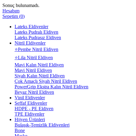
Sonuç bulunamadı.
Hesabım
Sepetim
(
0
)
Lateks Eldivenler
Lateks Pudralı Eldiven
Lateks Pudrasız Eldiven
Nitril Eldivenler
⭐Pembe Nitril Eldiven
⭐Lila Nitril Eldiven
Mavi Kalın Nitril Eldiven
Mavi Nitril Eldiven
Siyah Kalın Nitril Eldiven
Çok Amaçlı Siyah Nitril Eldiven
PowerGrip Ekstra Kalın Nitril Eldiven
Beyaz Nitril Eldiven
Vinil Eldivenler
Şeffaf Eldivenler
HDPE - PE Eldiven
TPE Eldivenler
Hijyen Ürünleri
Bulaşık-Temizlik Eldivenleri
Bone
Maske