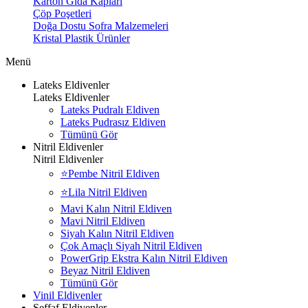
Karton Gıda Kapları
Çöp Poşetleri
Doğa Dostu Sofra Malzemeleri
Kristal Plastik Ürünler
Menü
Lateks Eldivenler
Lateks Eldivenler
Lateks Pudralı Eldiven
Lateks Pudrasız Eldiven
Tümünü Gör
Nitril Eldivenler
Nitril Eldivenler
⭐Pembe Nitril Eldiven
⭐Lila Nitril Eldiven
Mavi Kalın Nitril Eldiven
Mavi Nitril Eldiven
Siyah Kalın Nitril Eldiven
Çok Amaçlı Siyah Nitril Eldiven
PowerGrip Ekstra Kalın Nitril Eldiven
Beyaz Nitril Eldiven
Tümünü Gör
Vinil Eldivenler
Şeffaf Eldivenler