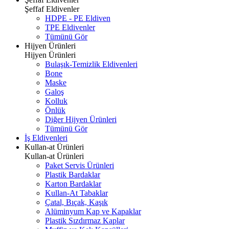
Şeffaf Eldivenler
HDPE - PE Eldiven
TPE Eldivenler
Tümünü Gör
Hijyen Ürünleri
Hijyen Ürünleri
Bulaşık-Temizlik Eldivenleri
Bone
Maske
Galoş
Kolluk
Önlük
Diğer Hijyen Ürünleri
Tümünü Gör
İş Eldivenleri
Kullan-at Ürünleri
Kullan-at Ürünleri
Paket Servis Ürünleri
Plastik Bardaklar
Karton Bardaklar
Kullan-At Tabaklar
Çatal, Bıçak, Kaşık
Alüminyum Kap ve Kapaklar
Plastik Sızdırmaz Kaplar