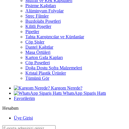
Muffin ve Kek Kapsülleri
Pişirme Kağıtları
Alüminyum Folyolar
Streç Filmler
Buzdolabı Poşetleri
Kilitli Poşetler
Pipetler
Tahta Karıştırıcılar ve Kürdanlar
Çöp Şişler
Dantel Kağıtlar
Masa Örtüleri
Karton Gıda Kapları
Çöp Poşetleri
Doğa Dostu Sofra Malzemeleri
Kristal Plastik Ürünler
Tümünü Gör
Kargom Nerede?
WhatsApp Sipariş Hattı
Favorilerim
Hesabım
Üye Girişi