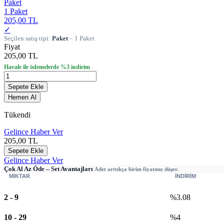
Paket
1 Paket
205,00 TL
✓
Seçilen satış tipi:
Paket
– 1 Paket
Fiyat
205,00 TL
Havale ile ödemelerde %3 indirim
Sepete Ekle
Hemen Al
Tükendi
Gelince Haber Ver
205,00
TL
Sepete Ekle
Gelince Haber Ver
Çok Al Az Öde – Set Avantajları
Adet arttıkça birim fiyatınız düşer.
MİKTAR
İNDİRİM
2
-
9
%3.08
10
-
29
%4