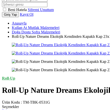
Beni Hatırla
Şifremi Unuttum
Kayıt Ol
Giriş Yap
Anasayfa
Kullan At Mutfak Malzemeleri
Doğa Dostu Sofra Malzemeleri
Roll-Up Nature Dreams Ekolojik Kendinden Kapaklı Kap 23
Roll-Up
Roll-Up Nature Dreams Ekoloj
Ürün Kodu :
TM-TBK-0531G
Seçenekler