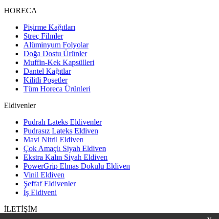
HORECA
Pişirme Kağıtları
Streç Filmler
Alüminyum Folyolar
Doğa Dostu Ürünler
Muffin-Kek Kapsülleri
Dantel Kağıtlar
Kilitli Poşetler
Tüm Horeca Ürünleri
Eldivenler
Pudralı Lateks Eldivenler
Pudrasız Lateks Eldiven
Mavi Nitril Eldiven
Çok Amaçlı Siyah Eldiven
Ekstra Kalın Siyah Eldiven
PowerGrip Elmas Dokulu Eldiven
Vinil Eldiven
Şeffaf Eldivenler
İş Eldiveni
İLETİŞİM