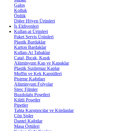
Galoş
Kolluk
Önlük
Diğer Hijyen Ürünleri
İş Eldivenleri
Kullan-at Ürünleri
Paket Servis Ürünleri
Plastik Bardaklar
Karton Bardaklar
Kullan-At Tabaklar
Çatal, Bıçak, Kaşık
Alüminyum Kap ve Kapaklar
Plastik Sızdırmaz Kaplar
Muffin ve Kek Kapsülleri
Pişirme Kağıtları
Alüminyum Folyolar
Streç Filmler
Buzdolabı Poşetleri
Kilitli Poşetler
Pipetler
Tahta Karıştırıcılar ve Kürdanlar
Çöp Şişler
Dantel Kağıtlar
Masa Örtüleri