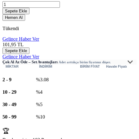
Sepete Ekle
Hemen Al
Tükendi
Gelince Haber Ver
101,95
TL
Sepete Ekle
Gelince Haber Ver
Çok Al Az Öde – Set Avantajları
Adet arttıkça birim fiyatınız düşer.
MİKTAR
İNDİRİM
BİRİM FİYAT
Havale Fiyatı
2
-
9
%3.08
10
-
29
%4
30
-
49
%5
50
-
99
%10
🏆