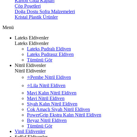
Karton Gıda Kapları
Çöp Poşetleri
Doğa Dostu Sofra Malzemeleri
Kristal Plastik Ürünler
Menü
Lateks Eldivenler
Lateks Eldivenler
Lateks Pudralı Eldiven
Lateks Pudrasız Eldiven
Tümünü Gör
Nitril Eldivenler
Nitril Eldivenler
⭐Pembe Nitril Eldiven
⭐Lila Nitril Eldiven
Mavi Kalın Nitril Eldiven
Mavi Nitril Eldiven
Siyah Kalın Nitril Eldiven
Çok Amaçlı Siyah Nitril Eldiven
PowerGrip Ekstra Kalın Nitril Eldiven
Beyaz Nitril Eldiven
Tümünü Gör
Vinil Eldivenler
Şeffaf Eldivenler