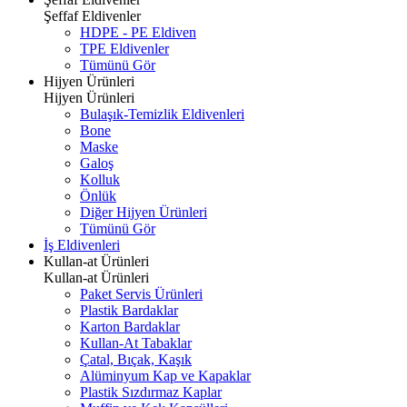
Şeffaf Eldivenler
HDPE - PE Eldiven
TPE Eldivenler
Tümünü Gör
Hijyen Ürünleri
Hijyen Ürünleri
Bulaşık-Temizlik Eldivenleri
Bone
Maske
Galoş
Kolluk
Önlük
Diğer Hijyen Ürünleri
Tümünü Gör
İş Eldivenleri
Kullan-at Ürünleri
Kullan-at Ürünleri
Paket Servis Ürünleri
Plastik Bardaklar
Karton Bardaklar
Kullan-At Tabaklar
Çatal, Bıçak, Kaşık
Alüminyum Kap ve Kapaklar
Plastik Sızdırmaz Kaplar