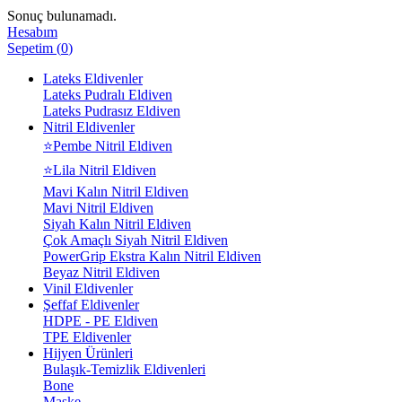
Sonuç bulunamadı.
Hesabım
Sepetim
(
0
)
Lateks Eldivenler
Lateks Pudralı Eldiven
Lateks Pudrasız Eldiven
Nitril Eldivenler
⭐Pembe Nitril Eldiven
⭐Lila Nitril Eldiven
Mavi Kalın Nitril Eldiven
Mavi Nitril Eldiven
Siyah Kalın Nitril Eldiven
Çok Amaçlı Siyah Nitril Eldiven
PowerGrip Ekstra Kalın Nitril Eldiven
Beyaz Nitril Eldiven
Vinil Eldivenler
Şeffaf Eldivenler
HDPE - PE Eldiven
TPE Eldivenler
Hijyen Ürünleri
Bulaşık-Temizlik Eldivenleri
Bone
Maske