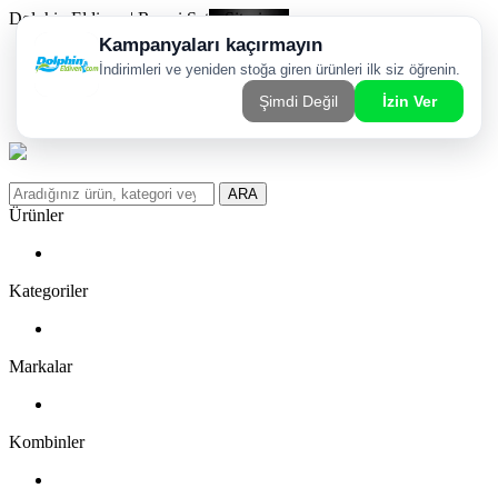
Dolphin Eldiven | Resmi Satış Sitesi
Kargom Nerede?
WhatsApp Sipariş Hattı
Favorilerim
ARA
Ürünler
Kategoriler
Markalar
Kombinler