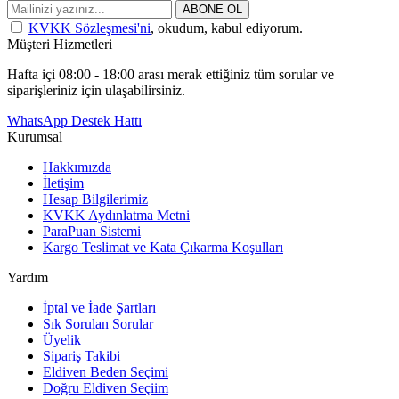
ABONE OL
KVKK Sözleşmesi'ni
, okudum, kabul ediyorum.
Müşteri Hizmetleri
Hafta içi 08:00 - 18:00 arası merak ettiğiniz tüm sorular ve
siparişleriniz için ulaşabilirsiniz.
WhatsApp Destek Hattı
Kurumsal
Hakkımızda
İletişim
Hesap Bilgilerimiz
KVKK Aydınlatma Metni
ParaPuan Sistemi
Kargo Teslimat ve Kata Çıkarma Koşulları
Yardım
İptal ve İade Şartları
Sık Sorulan Sorular
Üyelik
Sipariş Takibi
Eldiven Beden Seçimi
Doğru Eldiven Seçiim