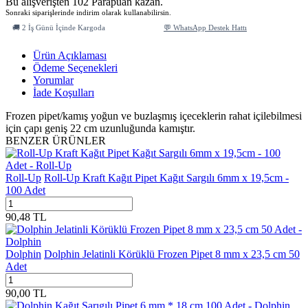
Bu alışverişten 102 Parapuan kazan.
Sonraki siparişlerinde indirim olarak kullanabilirsin.
🚚 2 İş Günü İçinde Kargoda
💬 WhatsApp Destek Hattı
Ürün Açıklaması
Ödeme Seçenekleri
Yorumlar
İade Koşulları
Frozen pipet/kamış yoğun ve buzlaşmış içeceklerin rahat içilebilmesi
için çapı geniş 22 cm uzunluğunda kamıştır.
BENZER ÜRÜNLER
Roll-Up
Roll-Up Kraft Kağıt Pipet Kağıt Sargılı 6mm x 19,5cm -
100 Adet
90,48
TL
Dolphin
Dolphin Jelatinli Körüklü Frozen Pipet 8 mm x 23,5 cm 50
Adet
90,00
TL