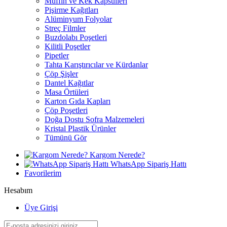
Muffin ve Kek Kapsülleri
Pişirme Kağıtları
Alüminyum Folyolar
Streç Filmler
Buzdolabı Poşetleri
Kilitli Poşetler
Pipetler
Tahta Karıştırıcılar ve Kürdanlar
Çöp Şişler
Dantel Kağıtlar
Masa Örtüleri
Karton Gıda Kapları
Çöp Poşetleri
Doğa Dostu Sofra Malzemeleri
Kristal Plastik Ürünler
Tümünü Gör
Kargom Nerede?
WhatsApp Sipariş Hattı
Favorilerim
Hesabım
Üye Girişi