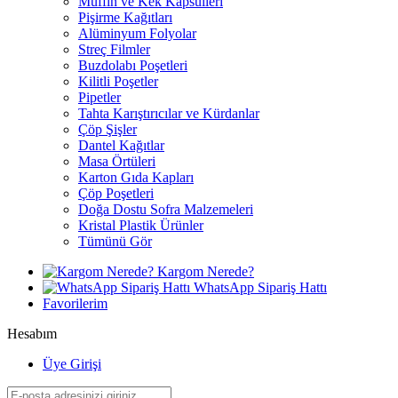
Muffin ve Kek Kapsülleri
Pişirme Kağıtları
Alüminyum Folyolar
Streç Filmler
Buzdolabı Poşetleri
Kilitli Poşetler
Pipetler
Tahta Karıştırıcılar ve Kürdanlar
Çöp Şişler
Dantel Kağıtlar
Masa Örtüleri
Karton Gıda Kapları
Çöp Poşetleri
Doğa Dostu Sofra Malzemeleri
Kristal Plastik Ürünler
Tümünü Gör
Kargom Nerede?
WhatsApp Sipariş Hattı
Favorilerim
Hesabım
Üye Girişi