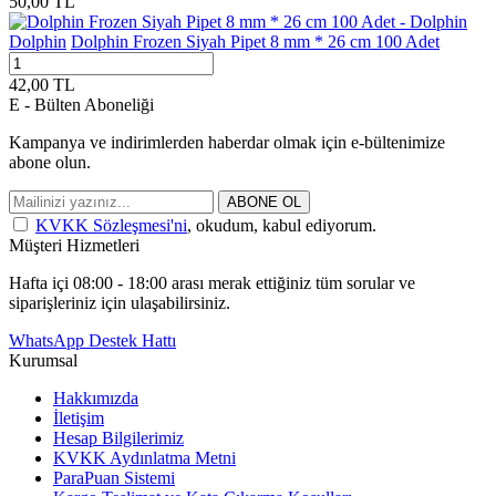
50,00
TL
Dolphin
Dolphin Frozen Siyah Pipet 8 mm * 26 cm 100 Adet
42,00
TL
E - Bülten Aboneliği
Kampanya ve indirimlerden haberdar olmak için e-bültenimize
abone olun.
ABONE OL
KVKK Sözleşmesi'ni
, okudum, kabul ediyorum.
Müşteri Hizmetleri
Hafta içi 08:00 - 18:00 arası merak ettiğiniz tüm sorular ve
siparişleriniz için ulaşabilirsiniz.
WhatsApp Destek Hattı
Kurumsal
Hakkımızda
İletişim
Hesap Bilgilerimiz
KVKK Aydınlatma Metni
ParaPuan Sistemi