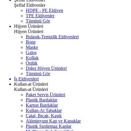
Şeffaf Eldivenler
HDPE - PE Eldiven
TPE Eldivenler
Tümünü Gör
Hijyen Ürünleri
Hijyen Ürünleri
Bulaşık-Temizlik Eldivenleri
Bone
Maske
Galoş
Kolluk
Önlük
Diğer Hijyen Ürünleri
Tümünü Gör
İş Eldivenleri
Kullan-at Ürünleri
Kullan-at Ürünleri
Paket Servis Ürünleri
Plastik Bardaklar
Karton Bardaklar
Kullan-At Tabaklar
Çatal, Bıçak, Kaşık
Alüminyum Kap ve Kapaklar
Plastik Sızdırmaz Kaplar