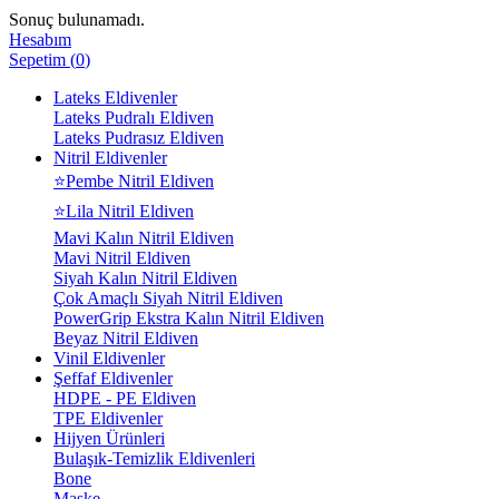
Sonuç bulunamadı.
Hesabım
Sepetim
(
0
)
Lateks Eldivenler
Lateks Pudralı Eldiven
Lateks Pudrasız Eldiven
Nitril Eldivenler
⭐Pembe Nitril Eldiven
⭐Lila Nitril Eldiven
Mavi Kalın Nitril Eldiven
Mavi Nitril Eldiven
Siyah Kalın Nitril Eldiven
Çok Amaçlı Siyah Nitril Eldiven
PowerGrip Ekstra Kalın Nitril Eldiven
Beyaz Nitril Eldiven
Vinil Eldivenler
Şeffaf Eldivenler
HDPE - PE Eldiven
TPE Eldivenler
Hijyen Ürünleri
Bulaşık-Temizlik Eldivenleri
Bone
Maske