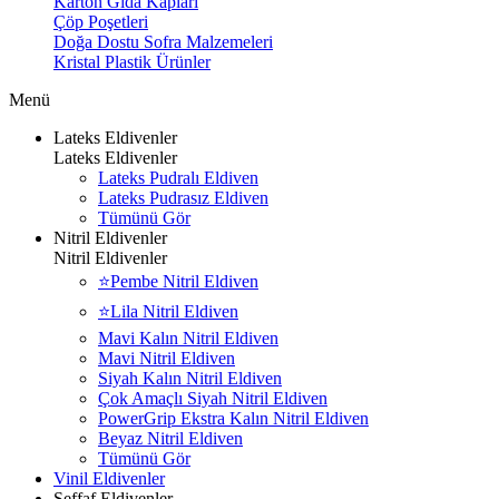
Karton Gıda Kapları
Çöp Poşetleri
Doğa Dostu Sofra Malzemeleri
Kristal Plastik Ürünler
Menü
Lateks Eldivenler
Lateks Eldivenler
Lateks Pudralı Eldiven
Lateks Pudrasız Eldiven
Tümünü Gör
Nitril Eldivenler
Nitril Eldivenler
⭐Pembe Nitril Eldiven
⭐Lila Nitril Eldiven
Mavi Kalın Nitril Eldiven
Mavi Nitril Eldiven
Siyah Kalın Nitril Eldiven
Çok Amaçlı Siyah Nitril Eldiven
PowerGrip Ekstra Kalın Nitril Eldiven
Beyaz Nitril Eldiven
Tümünü Gör
Vinil Eldivenler
Şeffaf Eldivenler