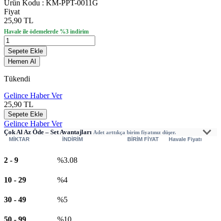
Ürün Kodu :
KM-PPT-0011G
Fiyat
25,90 TL
Havale ile ödemelerde %3 indirim
Sepete Ekle
Hemen Al
Tükendi
Gelince Haber Ver
25,90
TL
Sepete Ekle
Gelince Haber Ver
Çok Al Az Öde – Set Avantajları
Adet arttıkça birim fiyatınız düşer.
MİKTAR
İNDİRİM
BİRİM FİYAT
Havale Fiyatı
2
-
9
%3.08
10
-
29
%4
30
-
49
%5
50
-
99
%10