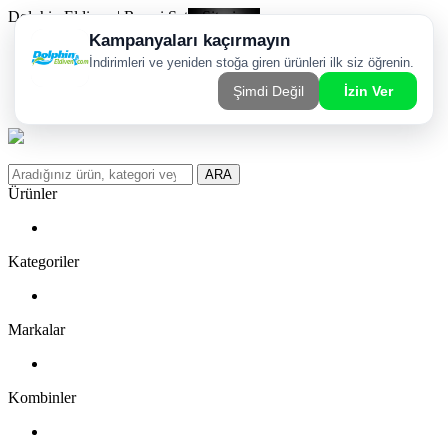
Dolphin Eldiven | Resmi Satış Sitesi
Kargom Nerede?
WhatsApp Sipariş Hattı
Favorilerim
ARA
Ürünler
Kategoriler
Markalar
Kombinler