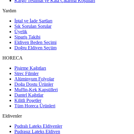
Kargo Teslimat ve Kata Çıkarma Koşulları
Yardım
İptal ve İade Şartları
Sık Sorulan Sorular
Üyelik
Sipariş Takibi
Eldiven Beden Seçimi
Doğru Eldiven Seçiim
HORECA
Pişirme Kağıtları
Streç Filmler
Alüminyum Folyolar
Doğa Dostu Ürünler
Muffin-Kek Kapsülleri
Dantel Kağıtlar
Kilitli Poşetler
Tüm Horeca Ürünleri
Eldivenler
Pudralı Lateks Eldivenler
Pudrasız Lateks Eldiven