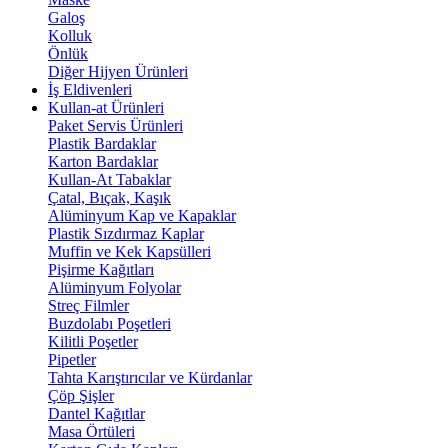
Galoş
Kolluk
Önlük
Diğer Hijyen Ürünleri
İş Eldivenleri
Kullan-at Ürünleri
Paket Servis Ürünleri
Plastik Bardaklar
Karton Bardaklar
Kullan-At Tabaklar
Çatal, Bıçak, Kaşık
Alüminyum Kap ve Kapaklar
Plastik Sızdırmaz Kaplar
Muffin ve Kek Kapsülleri
Pişirme Kağıtları
Alüminyum Folyolar
Streç Filmler
Buzdolabı Poşetleri
Kilitli Poşetler
Pipetler
Tahta Karıştırıcılar ve Kürdanlar
Çöp Şişler
Dantel Kağıtlar
Masa Örtüleri