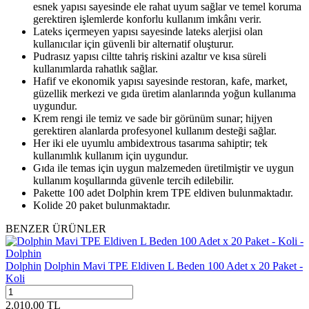
esnek yapısı sayesinde ele rahat uyum sağlar ve temel koruma
gerektiren işlemlerde konforlu kullanım imkânı verir.
Lateks içermeyen yapısı sayesinde lateks alerjisi olan
kullanıcılar için güvenli bir alternatif oluşturur.
Pudrasız yapısı ciltte tahriş riskini azaltır ve kısa süreli
kullanımlarda rahatlık sağlar.
Hafif ve ekonomik yapısı sayesinde restoran, kafe, market,
güzellik merkezi ve gıda üretim alanlarında yoğun kullanıma
uygundur.
Krem rengi ile temiz ve sade bir görünüm sunar; hijyen
gerektiren alanlarda profesyonel kullanım desteği sağlar.
Her iki ele uyumlu ambidextrous tasarıma sahiptir; tek
kullanımlık kullanım için uygundur.
Gıda ile temas için uygun malzemeden üretilmiştir ve uygun
kullanım koşullarında güvenle tercih edilebilir.
Pakette 100 adet Dolphin krem TPE eldiven bulunmaktadır.
Kolide 20 paket bulunmaktadır.
BENZER ÜRÜNLER
Dolphin
Dolphin Mavi TPE Eldiven L Beden 100 Adet x 20 Paket -
Koli
2.010,00
TL