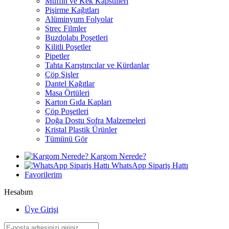
Muffin ve Kek Kapsülleri
Pişirme Kağıtları
Alüminyum Folyolar
Streç Filmler
Buzdolabı Poşetleri
Kilitli Poşetler
Pipetler
Tahta Karıştırıcılar ve Kürdanlar
Çöp Şişler
Dantel Kağıtlar
Masa Örtüleri
Karton Gıda Kapları
Çöp Poşetleri
Doğa Dostu Sofra Malzemeleri
Kristal Plastik Ürünler
Tümünü Gör
Kargom Nerede?
WhatsApp Sipariş Hattı
Favorilerim
Hesabım
Üye Girişi