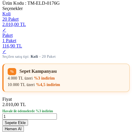
Ürün Kodu :
TM-ELD-0176G
Seçenekler
Koli
20 Paket
2.010,00 TL
✓
Paket
1 Paket
116,90 TL
✓
Seçilen satış tipi:
Koli
– 20 Paket
Sepet Kampanyası
%
4.000 TL üzeri
%3 indirim
10.000 TL üzeri
%4,5 indirim
Fiyat
2.010,00 TL
Havale ile ödemelerde %3 indirim
Sepete Ekle
Hemen Al