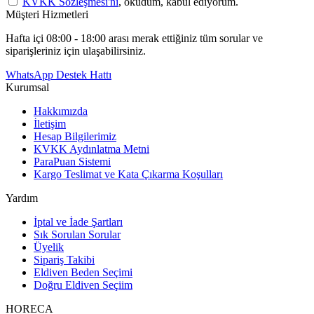
KVKK Sözleşmesi'ni
, okudum, kabul ediyorum.
Müşteri Hizmetleri
Hafta içi 08:00 - 18:00 arası merak ettiğiniz tüm sorular ve
siparişleriniz için ulaşabilirsiniz.
WhatsApp Destek Hattı
Kurumsal
Hakkımızda
İletişim
Hesap Bilgilerimiz
KVKK Aydınlatma Metni
ParaPuan Sistemi
Kargo Teslimat ve Kata Çıkarma Koşulları
Yardım
İptal ve İade Şartları
Sık Sorulan Sorular
Üyelik
Sipariş Takibi
Eldiven Beden Seçimi
Doğru Eldiven Seçiim
HORECA