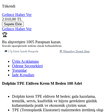
Tükendi
Gelince Haber Ver
2.010,00
TL
Sepete Ekle
Gelince Haber Ver
🏆
Bu alışverişten 1005 Parapuan kazan.
Sonraki siparişlerinde indirim olarak kullanabilirsin.
🚚 2 İş Günü İçinde Kargoda
💬 WhatsApp Destek Hattı
Ürün Açıklaması
Ödeme Seçenekleri
Yorumlar
İade Koşulları
Dolphin TPE Eldiven Krem M Beden 100 Adet
Dolphin krem TPE eldiven M beden; gıda hazırlama,
temizlik, servis, kuaförlük ve hijyen gerektiren günlük
kullanımlarda pratik ve ekonomik çözüm sunar.
TPE (Termoplastik Elastomer) malzemeden üretilmiş olup