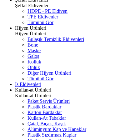
Şeffaf Eldivenler
HDPE - PE Eldiven
TPE Eldivenler
Tümünü Gör
Hijyen Ürünleri
Hijyen Ürünleri
Bulaşık-Temizlik Eldivenleri
Bone
Maske
Galoş
Kolluk
Önlük
Diğer Hijyen Ürünleri
Tümünü Gör
İş Eldivenleri
Kullan-at Ürünleri
Kullan-at Ürünleri
Paket Servis Ürünleri
Plastik Bardaklar
Karton Bardaklar
Kullan-At Tabaklar
Çatal, Bıçak, Kaşık
Alüminyum Kap ve Kapaklar
Plastik Sızdırmaz Kaplar