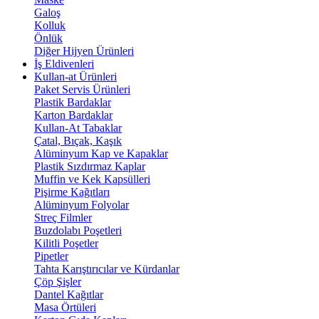
Galoş
Kolluk
Önlük
Diğer Hijyen Ürünleri
İş Eldivenleri
Kullan-at Ürünleri
Paket Servis Ürünleri
Plastik Bardaklar
Karton Bardaklar
Kullan-At Tabaklar
Çatal, Bıçak, Kaşık
Alüminyum Kap ve Kapaklar
Plastik Sızdırmaz Kaplar
Muffin ve Kek Kapsülleri
Pişirme Kağıtları
Alüminyum Folyolar
Streç Filmler
Buzdolabı Poşetleri
Kilitli Poşetler
Pipetler
Tahta Karıştırıcılar ve Kürdanlar
Çöp Şişler
Dantel Kağıtlar
Masa Örtüleri