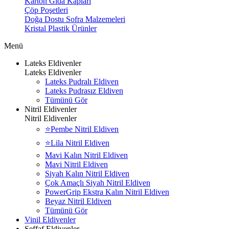
Karton Gıda Kapları
Çöp Poşetleri
Doğa Dostu Sofra Malzemeleri
Kristal Plastik Ürünler
Menü
Lateks Eldivenler
Lateks Eldivenler
Lateks Pudralı Eldiven
Lateks Pudrasız Eldiven
Tümünü Gör
Nitril Eldivenler
Nitril Eldivenler
⭐Pembe Nitril Eldiven
⭐Lila Nitril Eldiven
Mavi Kalın Nitril Eldiven
Mavi Nitril Eldiven
Siyah Kalın Nitril Eldiven
Çok Amaçlı Siyah Nitril Eldiven
PowerGrip Ekstra Kalın Nitril Eldiven
Beyaz Nitril Eldiven
Tümünü Gör
Vinil Eldivenler
Şeffaf Eldivenler