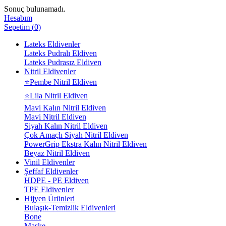
Sonuç bulunamadı.
Hesabım
Sepetim
(
0
)
Lateks Eldivenler
Lateks Pudralı Eldiven
Lateks Pudrasız Eldiven
Nitril Eldivenler
⭐Pembe Nitril Eldiven
⭐Lila Nitril Eldiven
Mavi Kalın Nitril Eldiven
Mavi Nitril Eldiven
Siyah Kalın Nitril Eldiven
Çok Amaçlı Siyah Nitril Eldiven
PowerGrip Ekstra Kalın Nitril Eldiven
Beyaz Nitril Eldiven
Vinil Eldivenler
Şeffaf Eldivenler
HDPE - PE Eldiven
TPE Eldivenler
Hijyen Ürünleri
Bulaşık-Temizlik Eldivenleri
Bone
Maske