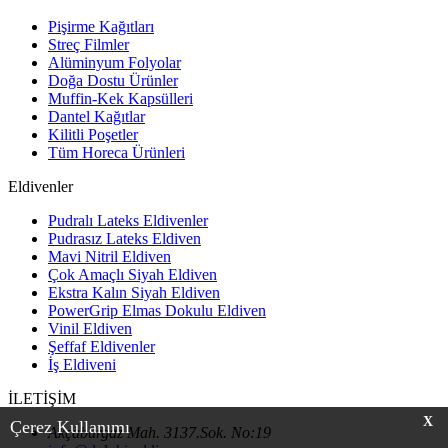
Pişirme Kağıtları
Streç Filmler
Alüminyum Folyolar
Doğa Dostu Ürünler
Muffin-Kek Kapsülleri
Dantel Kağıtlar
Kilitli Poşetler
Tüm Horeca Ürünleri
Eldivenler
Pudralı Lateks Eldivenler
Pudrasız Lateks Eldiven
Mavi Nitril Eldiven
Çok Amaçlı Siyah Eldiven
Ekstra Kalın Siyah Eldiven
PowerGrip Elmas Dokulu Eldiven
Vinil Eldiven
Şeffaf Eldivenler
İş Eldiveni
İLETİŞİM
X
Çerez Kullanımı
Akçaburgaz Mah. 3137.Sok. No:19