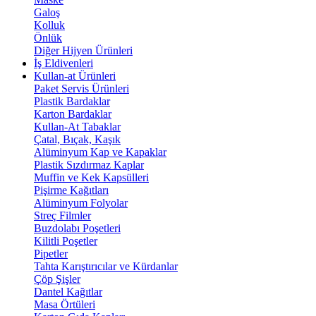
Galoş
Kolluk
Önlük
Diğer Hijyen Ürünleri
İş Eldivenleri
Kullan-at Ürünleri
Paket Servis Ürünleri
Plastik Bardaklar
Karton Bardaklar
Kullan-At Tabaklar
Çatal, Bıçak, Kaşık
Alüminyum Kap ve Kapaklar
Plastik Sızdırmaz Kaplar
Muffin ve Kek Kapsülleri
Pişirme Kağıtları
Alüminyum Folyolar
Streç Filmler
Buzdolabı Poşetleri
Kilitli Poşetler
Pipetler
Tahta Karıştırıcılar ve Kürdanlar
Çöp Şişler
Dantel Kağıtlar
Masa Örtüleri