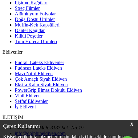
Pişirme Kağıtları
Streç Filmler
Alüminyum Folyolar
Doğa Dostu Ürünler
Muffin-Kek Kapsülleri
Dantel Kağıtlar
Kilitli Poşetler
Tüm Horeca Ürünleri
Eldivenler
Pudralı Lateks Eldivenler
Pudrasız Lateks Eldiven
Mavi Nitril Eldiven
Çok Amaçlı Siyah Eldiven
Ekstra Kalın Siyah Eldiven
PowerGrip Elmas Dokulu Eldiven
Vinil Eldiven
Şeffaf Eldivenler
İş Eldiveni
İLETİŞİM
X
Çerez Kullanımı
Akçaburgaz Mah. 3137.Sok. No:19
info@dolphineldiven.com
Kişisel verileriniz, hizmetlerimizin daha iyi bir şekilde sunulması