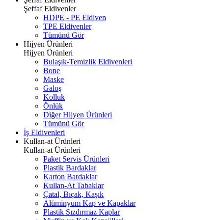
Şeffaf Eldivenler
HDPE - PE Eldiven
TPE Eldivenler
Tümünü Gör
Hijyen Ürünleri
Hijyen Ürünleri
Bulaşık-Temizlik Eldivenleri
Bone
Maske
Galoş
Kolluk
Önlük
Diğer Hijyen Ürünleri
Tümünü Gör
İş Eldivenleri
Kullan-at Ürünleri
Kullan-at Ürünleri
Paket Servis Ürünleri
Plastik Bardaklar
Karton Bardaklar
Kullan-At Tabaklar
Çatal, Bıçak, Kaşık
Alüminyum Kap ve Kapaklar
Plastik Sızdırmaz Kaplar