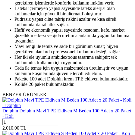
gerektiren işlemlerde konforlu kullanım imkânı verir.
Lateks içermeyen yapısı sayesinde lateks alerjisi olan
kullanıcılar için güvenli bir alternatif oluşturur.
Pudrasız yapısı ciltte tahriş riskini azaltır ve kısa süreli
kullanımlarda rahatlık sağlar.
Hafif ve ekonomik yapısı sayesinde restoran, kafe, market,
güzellik merkezi ve gıda üretim alanlarında yoğun kullanıma
uygundur.
Mavi rengi ile temiz ve sade bir görünüm sunar; hijyen
gerektiren alanlarda profesyonel kullanım desteği sağlar.
Her iki ele uyumlu ambidextrous tasarıma sahiptir; tek
kullanımlık kullanım için uygundur.
Gıda ile temas için uygun malzemeden üretilmiştir ve uygun
kullanım koşullarında güvenle tercih edilebilir.
Pakette 100 adet Dolphin krem TPE eldiven bulunmaktadır.
Kolide 20 paket bulunmaktadır.
BENZER ÜRÜNLER
Dolphin
Dolphin Mavi TPE Eldiven M Beden 100 Adet x 20 Paket
- Koli
2.010,00
TL