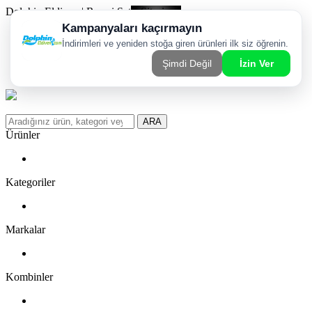
Dolphin Eldiven | Resmi Satış Sitesi
Kargom Nerede?
WhatsApp Sipariş Hattı
Favorilerim
ARA
Ürünler
Kategoriler
Markalar
Kombinler