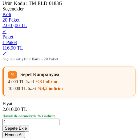
Ürün Kodu :
TM-ELD-0183G
Seçenekler
Koli
20 Paket
2.010,00 TL
✓
Paket
1 Paket
116,90 TL
✓
Seçilen satış tipi:
Koli
– 20 Paket
Sepet Kampanyası
%
4.000 TL üzeri
%3 indirim
10.000 TL üzeri
%4,5 indirim
Fiyat
2.010,00 TL
Havale ile ödemelerde %3 indirim
Sepete Ekle
Hemen Al