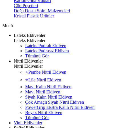
Karton Gıda Kapları
Çöp Poşetleri
Doğa Dostu Sofra Malzemeleri
Kristal Plastik Ürünler
Menü
Lateks Eldivenler
Lateks Eldivenler
Lateks Pudralı Eldiven
Lateks Pudrasız Eldiven
Tümünü Gör
Nitril Eldivenler
Nitril Eldivenler
⭐Pembe Nitril Eldiven
⭐Lila Nitril Eldiven
Mavi Kalın Nitril Eldiven
Mavi Nitril Eldiven
Siyah Kalın Nitril Eldiven
Çok Amaçlı Siyah Nitril Eldiven
PowerGrip Ekstra Kalın Nitril Eldiven
Beyaz Nitril Eldiven
Tümünü Gör
Vinil Eldivenler
Şeffaf Eldivenler