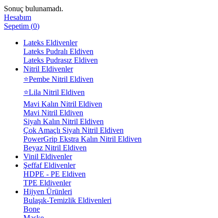
Sonuç bulunamadı.
Hesabım
Sepetim
(
0
)
Lateks Eldivenler
Lateks Pudralı Eldiven
Lateks Pudrasız Eldiven
Nitril Eldivenler
⭐Pembe Nitril Eldiven
⭐Lila Nitril Eldiven
Mavi Kalın Nitril Eldiven
Mavi Nitril Eldiven
Siyah Kalın Nitril Eldiven
Çok Amaçlı Siyah Nitril Eldiven
PowerGrip Ekstra Kalın Nitril Eldiven
Beyaz Nitril Eldiven
Vinil Eldivenler
Şeffaf Eldivenler
HDPE - PE Eldiven
TPE Eldivenler
Hijyen Ürünleri
Bulaşık-Temizlik Eldivenleri
Bone
Maske