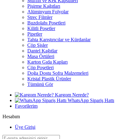
Muffin ve Kek Kapsülleri
Pişirme Kağıtları
Alüminyum Folyolar
Streç Filmler
Buzdolabı Poşetleri
Kilitli Poşetler
Pipetler
Tahta Karıştırıcılar ve Kürdanlar
Çöp Şişler
Dantel Kağıtlar
Masa Örtüleri
Karton Gıda Kapları
Çöp Poşetleri
Doğa Dostu Sofra Malzemeleri
Kristal Plastik Ürünler
Tümünü Gör
Kargom Nerede?
WhatsApp Sipariş Hattı
Favorilerim
Hesabım
Üye Girişi