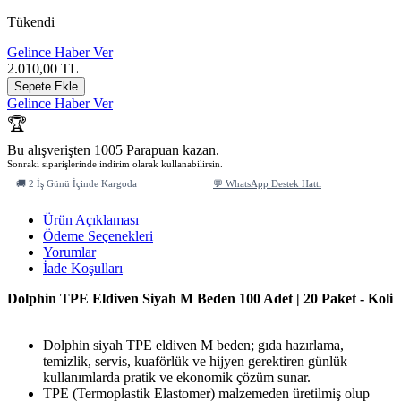
Tükendi
Gelince Haber Ver
2.010,00
TL
Sepete Ekle
Gelince Haber Ver
🏆
Bu alışverişten 1005 Parapuan kazan.
Sonraki siparişlerinde indirim olarak kullanabilirsin.
🚚 2 İş Günü İçinde Kargoda
💬 WhatsApp Destek Hattı
Ürün Açıklaması
Ödeme Seçenekleri
Yorumlar
İade Koşulları
Dolphin TPE Eldiven Siyah M Beden 100 Adet | 20 Paket - Koli
Dolphin siyah TPE eldiven M beden; gıda hazırlama,
temizlik, servis, kuaförlük ve
hijyen gerektiren günlük
kullanımlarda pratik ve ekonomik çözüm sunar.
TPE (Termoplastik Elastomer) malzemeden üretilmiş olup