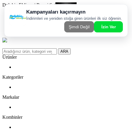
Dolphin Eldiven | Resmi Satış Sitesi
Kargom Nerede?
WhatsApp Sipariş Hattı
Favorilerim
ARA
Ürünler
Kategoriler
Markalar
Kombinler