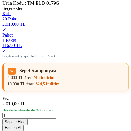
Ürün Kodu :
TM-ELD-0179G
Seçenekler
Koli
20 Paket
2.010,00 TL
✓
Paket
1 Paket
116,90 TL
✓
Seçilen satış tipi:
Koli
– 20 Paket
Sepet Kampanyası
%
4.000 TL üzeri
%3 indirim
10.000 TL üzeri
%4,5 indirim
Fiyat
2.010,00 TL
Havale ile ödemelerde %3 indirim
Sepete Ekle
Hemen Al