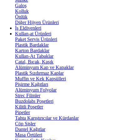
Galoş
Kolluk
Önlük
Diğer Hijyen Ürünleri
İş Eldivenleri
Kullan-at Ürünleri
Paket Servis Ürünleri
Plastik Bardaklar
Karton Bardaklar
Kullan-At Tabaklar
Çatal, Bıçak, Kaşık
Alüminyum Kap ve Kapaklar
Plastik Sızdırmaz Kaplar
Muffin ve Kek Kapsülleri
Pişirme Kağıtları
Alüminyum Folyolar
Streç Filmler
Buzdolabı Poşetleri
Kilitli Poşetler
Pipetler
Tahta Karıştırıcılar ve Kürdanlar
Çöp Şişler
Dantel Kağıtlar
Masa Örtüleri