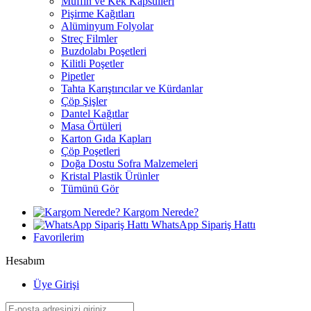
Muffin ve Kek Kapsülleri
Pişirme Kağıtları
Alüminyum Folyolar
Streç Filmler
Buzdolabı Poşetleri
Kilitli Poşetler
Pipetler
Tahta Karıştırıcılar ve Kürdanlar
Çöp Şişler
Dantel Kağıtlar
Masa Örtüleri
Karton Gıda Kapları
Çöp Poşetleri
Doğa Dostu Sofra Malzemeleri
Kristal Plastik Ürünler
Tümünü Gör
Kargom Nerede?
WhatsApp Sipariş Hattı
Favorilerim
Hesabım
Üye Girişi