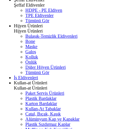
Şeffaf Eldivenler
HDPE - PE Eldiven
TPE Eldivenler
Tümünü Gör
Hijyen Ürünleri
Hijyen Ürünleri
Bulaşık-Temizlik Eldivenleri
Bone
Maske
Galoş
Kolluk
Önlük
Diğer Hijyen Ürünleri
Tümünü Gör
İş Eldivenleri
Kullan-at Ürünleri
Kullan-at Ürünleri
Paket Servis Ürünleri
Plastik Bardaklar
Karton Bardaklar
Kullan-At Tabaklar
Çatal, Bıçak, Kaşık
Alüminyum Kap ve Kapaklar
Plastik Sızdırmaz Kaplar