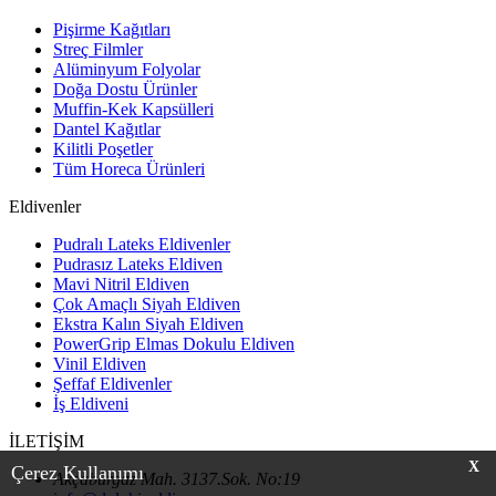
Pişirme Kağıtları
Streç Filmler
Alüminyum Folyolar
Doğa Dostu Ürünler
Muffin-Kek Kapsülleri
Dantel Kağıtlar
Kilitli Poşetler
Tüm Horeca Ürünleri
Eldivenler
Pudralı Lateks Eldivenler
Pudrasız Lateks Eldiven
Mavi Nitril Eldiven
Çok Amaçlı Siyah Eldiven
Ekstra Kalın Siyah Eldiven
PowerGrip Elmas Dokulu Eldiven
Vinil Eldiven
Şeffaf Eldivenler
İş Eldiveni
İLETİŞİM
X
Çerez Kullanımı
Akçaburgaz Mah. 3137.Sok. No:19