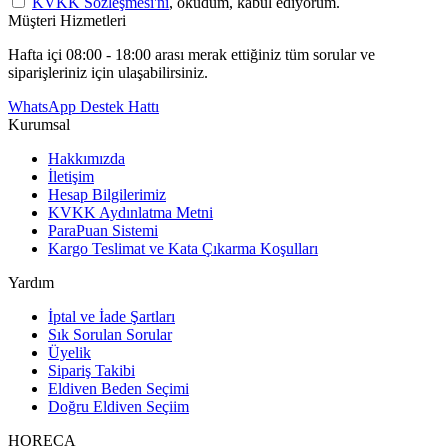
KVKK Sözleşmesi'ni
, okudum, kabul ediyorum.
Müşteri Hizmetleri
Hafta içi 08:00 - 18:00 arası merak ettiğiniz tüm sorular ve
siparişleriniz için ulaşabilirsiniz.
WhatsApp Destek Hattı
Kurumsal
Hakkımızda
İletişim
Hesap Bilgilerimiz
KVKK Aydınlatma Metni
ParaPuan Sistemi
Kargo Teslimat ve Kata Çıkarma Koşulları
Yardım
İptal ve İade Şartları
Sık Sorulan Sorular
Üyelik
Sipariş Takibi
Eldiven Beden Seçimi
Doğru Eldiven Seçiim
HORECA