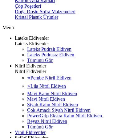
Karton Gıda Kapları
Çöp Poşetleri
Doğa Dostu Sofra Malzemeleri
Kristal Plastik Ürünler
Menü
Lateks Eldivenler
Lateks Eldivenler
Lateks Pudralı Eldiven
Lateks Pudrasız Eldiven
Tümünü Gör
Nitril Eldivenler
Nitril Eldivenler
⭐Pembe Nitril Eldiven
⭐Lila Nitril Eldiven
Mavi Kalın Nitril Eldiven
Mavi Nitril Eldiven
Siyah Kalın Nitril Eldiven
Çok Amaçlı Siyah Nitril Eldiven
PowerGrip Ekstra Kalın Nitril Eldiven
Beyaz Nitril Eldiven
Tümünü Gör
Vinil Eldivenler
Şeffaf Eldivenler