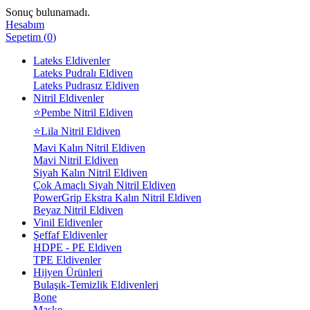
Sonuç bulunamadı.
Hesabım
Sepetim
(
0
)
Lateks Eldivenler
Lateks Pudralı Eldiven
Lateks Pudrasız Eldiven
Nitril Eldivenler
⭐Pembe Nitril Eldiven
⭐Lila Nitril Eldiven
Mavi Kalın Nitril Eldiven
Mavi Nitril Eldiven
Siyah Kalın Nitril Eldiven
Çok Amaçlı Siyah Nitril Eldiven
PowerGrip Ekstra Kalın Nitril Eldiven
Beyaz Nitril Eldiven
Vinil Eldivenler
Şeffaf Eldivenler
HDPE - PE Eldiven
TPE Eldivenler
Hijyen Ürünleri
Bulaşık-Temizlik Eldivenleri
Bone
Maske