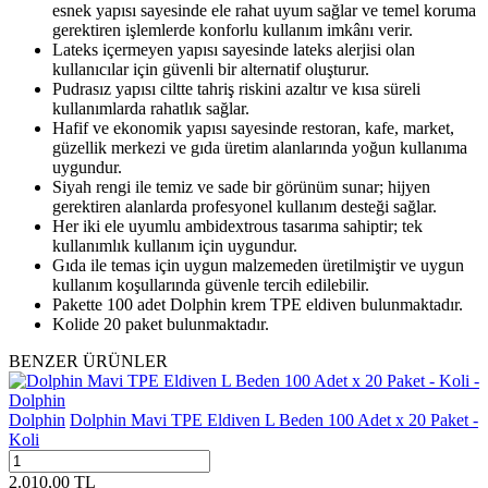
esnek yapısı sayesinde ele rahat uyum sağlar ve temel koruma
gerektiren işlemlerde konforlu kullanım imkânı verir.
Lateks içermeyen yapısı sayesinde lateks alerjisi olan
kullanıcılar için güvenli bir alternatif oluşturur.
Pudrasız yapısı ciltte tahriş riskini azaltır ve kısa süreli
kullanımlarda rahatlık sağlar.
Hafif ve ekonomik yapısı sayesinde restoran, kafe, market,
güzellik merkezi ve gıda üretim alanlarında yoğun kullanıma
uygundur.
Siyah rengi ile temiz ve sade bir görünüm sunar; hijyen
gerektiren alanlarda profesyonel kullanım desteği sağlar.
Her iki ele uyumlu ambidextrous tasarıma sahiptir; tek
kullanımlık kullanım için uygundur.
Gıda ile temas için uygun malzemeden üretilmiştir ve uygun
kullanım koşullarında güvenle tercih edilebilir.
Pakette 100 adet Dolphin krem TPE eldiven bulunmaktadır.
Kolide 20 paket bulunmaktadır.
BENZER ÜRÜNLER
Dolphin
Dolphin Mavi TPE Eldiven L Beden 100 Adet x 20 Paket -
Koli
2.010,00
TL