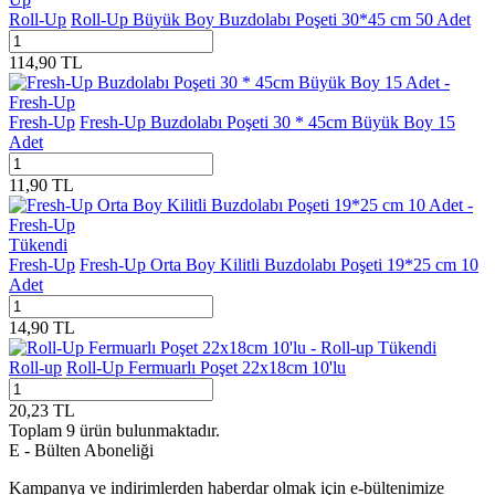
Roll-Up
Roll-Up Büyük Boy Buzdolabı Poşeti 30*45 cm 50 Adet
114,90
TL
Fresh-Up
Fresh-Up Buzdolabı Poşeti 30 * 45cm Büyük Boy 15
Adet
11,90
TL
Tükendi
Fresh-Up
Fresh-Up Orta Boy Kilitli Buzdolabı Poşeti 19*25 cm 10
Adet
14,90
TL
Tükendi
Roll-up
Roll-Up Fermuarlı Poşet 22x18cm 10'lu
20,23
TL
Toplam
9
ürün bulunmaktadır.
E - Bülten Aboneliği
Kampanya ve indirimlerden haberdar olmak için e-bültenimize