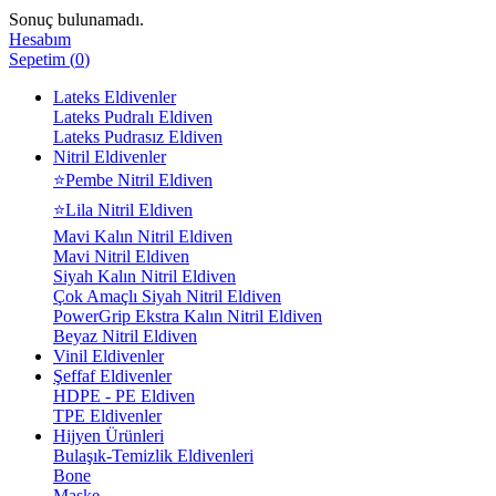
Sonuç bulunamadı.
Hesabım
Sepetim
(
0
)
Lateks Eldivenler
Lateks Pudralı Eldiven
Lateks Pudrasız Eldiven
Nitril Eldivenler
⭐Pembe Nitril Eldiven
⭐Lila Nitril Eldiven
Mavi Kalın Nitril Eldiven
Mavi Nitril Eldiven
Siyah Kalın Nitril Eldiven
Çok Amaçlı Siyah Nitril Eldiven
PowerGrip Ekstra Kalın Nitril Eldiven
Beyaz Nitril Eldiven
Vinil Eldivenler
Şeffaf Eldivenler
HDPE - PE Eldiven
TPE Eldivenler
Hijyen Ürünleri
Bulaşık-Temizlik Eldivenleri
Bone
Maske