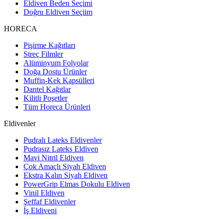
Eldiven Beden Seçimi
Doğru Eldiven Seçiim
HORECA
Pişirme Kağıtları
Streç Filmler
Alüminyum Folyolar
Doğa Dostu Ürünler
Muffin-Kek Kapsülleri
Dantel Kağıtlar
Kilitli Poşetler
Tüm Horeca Ürünleri
Eldivenler
Pudralı Lateks Eldivenler
Pudrasız Lateks Eldiven
Mavi Nitril Eldiven
Çok Amaçlı Siyah Eldiven
Ekstra Kalın Siyah Eldiven
PowerGrip Elmas Dokulu Eldiven
Vinil Eldiven
Şeffaf Eldivenler
İş Eldiveni