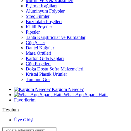
Muffin ve Kek Kapsülleri
Pişirme Kağıtları
Alüminyum Folyolar
Streç Filmler
Buzdolabı Poşetleri
Kilitli Poşetler
Pipetler
Tahta Karıştırıcılar ve Kürdanlar
Çöp Şişler
Dantel Kağıtlar
Masa Örtüleri
Karton Gıda Kapları
Çöp Poşetleri
Doğa Dostu Sofra Malzemeleri
Kristal Plastik Ürünler
Tümünü Gör
Kargom Nerede?
WhatsApp Sipariş Hattı
Favorilerim
Hesabım
Üye Girişi