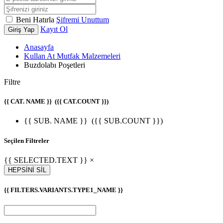
Beni Hatırla
Şifremi Unuttum
Kayıt Ol
Giriş Yap
Anasayfa
Kullan At Mutfak Malzemeleri
Buzdolabı Poşetleri
Filtre
{{ CAT. NAME }}
({{ CAT.COUNT }})
{{ SUB. NAME }}
({{ SUB.COUNT }})
Seçilen Filtreler
{{ SELECTED.TEXT }} ×
HEPSİNİ SİL
{{ FILTERS.VARIANTS.TYPE1_NAME }}