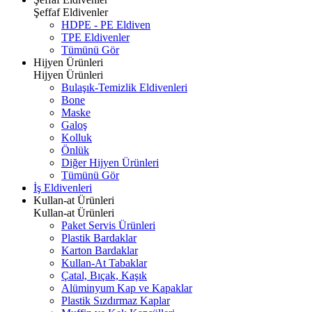
Şeffaf Eldivenler
HDPE - PE Eldiven
TPE Eldivenler
Tümünü Gör
Hijyen Ürünleri
Hijyen Ürünleri
Bulaşık-Temizlik Eldivenleri
Bone
Maske
Galoş
Kolluk
Önlük
Diğer Hijyen Ürünleri
Tümünü Gör
İş Eldivenleri
Kullan-at Ürünleri
Kullan-at Ürünleri
Paket Servis Ürünleri
Plastik Bardaklar
Karton Bardaklar
Kullan-At Tabaklar
Çatal, Bıçak, Kaşık
Alüminyum Kap ve Kapaklar
Plastik Sızdırmaz Kaplar