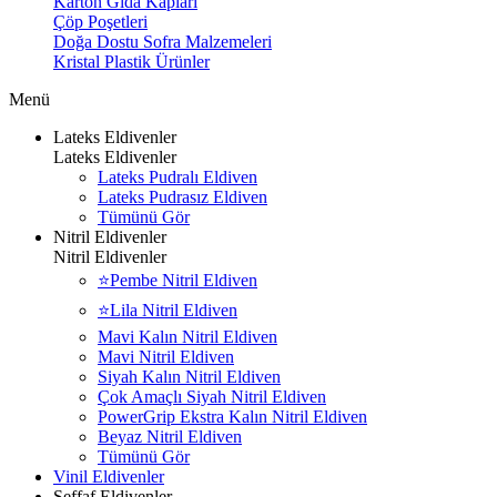
Karton Gıda Kapları
Çöp Poşetleri
Doğa Dostu Sofra Malzemeleri
Kristal Plastik Ürünler
Menü
Lateks Eldivenler
Lateks Eldivenler
Lateks Pudralı Eldiven
Lateks Pudrasız Eldiven
Tümünü Gör
Nitril Eldivenler
Nitril Eldivenler
⭐Pembe Nitril Eldiven
⭐Lila Nitril Eldiven
Mavi Kalın Nitril Eldiven
Mavi Nitril Eldiven
Siyah Kalın Nitril Eldiven
Çok Amaçlı Siyah Nitril Eldiven
PowerGrip Ekstra Kalın Nitril Eldiven
Beyaz Nitril Eldiven
Tümünü Gör
Vinil Eldivenler
Şeffaf Eldivenler