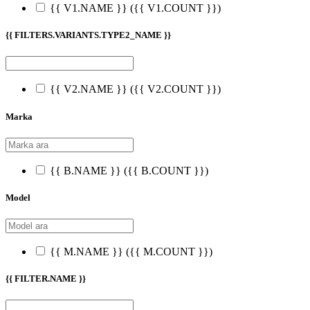
{{ V1.NAME }}
({{ V1.COUNT }})
{{ FILTERS.VARIANTS.TYPE2_NAME }}
{{ V2.NAME }}
({{ V2.COUNT }})
Marka
{{ B.NAME }}
({{ B.COUNT }})
Model
{{ M.NAME }}
({{ M.COUNT }})
{{ FILTER.NAME }}