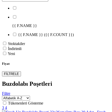
{{ F.NAME }}
{{ F.NAME }}
({{ F.COUNT }})
Stoktakiler
İndirimli
Yeni
Fiyat
FİLTRELE
Buzdolabı Poşetleri
Filtre
Tükenenleri Gösterme
3
4