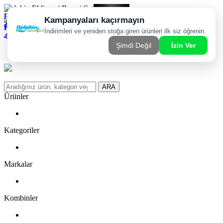
Dolphin Eldiven | Resmi Satış Sitesi
Kargom Nerede?
WhatsApp Sipariş Hattı
Favorilerim
ARA
Ürünler
Kategoriler
Markalar
Kombinler