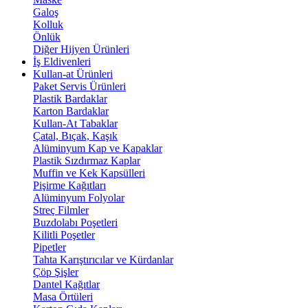
Galoş
Kolluk
Önlük
Diğer Hijyen Ürünleri
İş Eldivenleri
Kullan-at Ürünleri
Paket Servis Ürünleri
Plastik Bardaklar
Karton Bardaklar
Kullan-At Tabaklar
Çatal, Bıçak, Kaşık
Alüminyum Kap ve Kapaklar
Plastik Sızdırmaz Kaplar
Muffin ve Kek Kapsülleri
Pişirme Kağıtları
Alüminyum Folyolar
Streç Filmler
Buzdolabı Poşetleri
Kilitli Poşetler
Pipetler
Tahta Karıştırıcılar ve Kürdanlar
Çöp Şişler
Dantel Kağıtlar
Masa Örtüleri